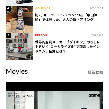
4
GOURMET
2026.7.31
鮨×テキーラ、ミシュラン1つ星「宇田津
鮨」で体験した、大人の新ペアリング
5
PERSON
2026.8.2
世界的空調メーカー「ダイキン」のさらに
上をいく“ローカライズ化”で躍進したイン
ドネシア企業とは？
Movies
最新動画