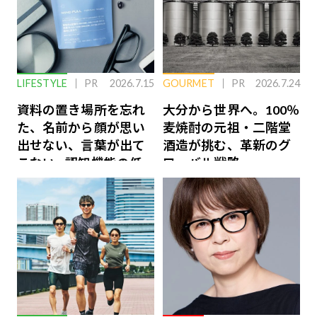
LIFESTYLE
PR
2026.7.15
GOURMET
PR
2026.7.24
資料の置き場所を忘れ
大分から世界へ。100％
た、名前から顔が思い
麦焼酎の元祖・二階堂
出せない、言葉が出て
酒造が挑む、革新のグ
こない…認知機能の低
ローバル戦略
下を救う、脳のインナ
ーケアとは