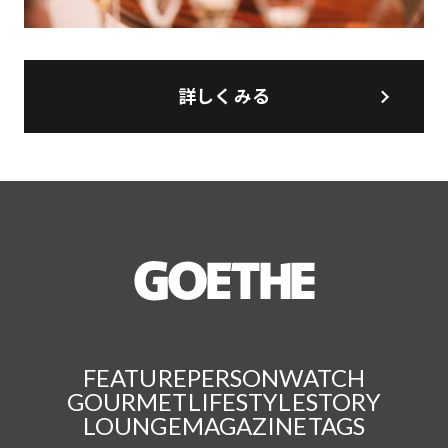
詳しくみる
FEATURE
PERSON
WATCH
GOURMET
LIFESTYLE
STORY
LOUNGE
MAGAZINE
TAGS