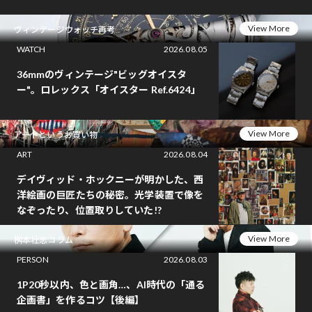
View More
ヴィンテージウォッチ再考
WATCH
2026.08.05
36mmのヴィンテージ"ビッグオイスタ
ー"。ロレックス「オイスター Ref.6424」
View More
アートというお買い物
ART
2026.08.04
デイヴィッド・ホックニーが明かした、西
洋絵画の巨匠たちの秘密。光学装置で像を
なぞったり、位置取りしていた!?
View More
桝本壮志コラム
PERSON
2026.08.03
1P20秒以内、色と画角…、AI時代の「通る
企画書」を作るコツ【後編】