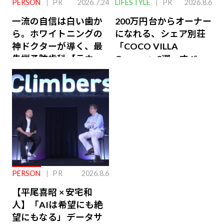
PERSON
PR
2026.7.24
LIFESTYLE
PR
2026.8.6
一流の自信は白い歯か
200万円台からオーナー
ら。ホワイトニングの
になれる、シェア別荘
神ドクターが導く、最
「COCO VILLA
先端予防歯科【ラウン
Owners」3選。すべて
ジ会員特典あり】
が絶景、収益も得られ
るその仕組みとは
PERSON
PR
2026.8.6
【平尾喜昭 × 安宅和
人】「AIは希望にも絶
望にもなる」データサ