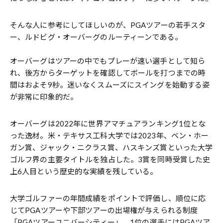
そんな人に参考にしてほしいのが、PGAツアーの若手スタ
ー、ルドビグ・オーバーグのルーティーンである。
オーバーグはツアーの中でもプレーが速い選手として知ら
れ、後方からターゲットを確認してボールを打つまでの時
間はおよそ9秒。迷いなくスムーズにスイングを始動する姿
が非常に印象的だ。
オーバーグは2022年に世界アマチュアランキング1位とな
った逸材。米・テキサス工科大学では2023年、ベン・ホー
ガン賞、ジャック・ニクラス賞、ハスキンズ賞といった大学
ゴルフ界の主要タイトルを独占した。3賞を同時受賞した史
上6人目という歴史的な実績を残している。
大学ゴルファーの年間成績をポイントで評価し、順位に応
じてPGAツアーや下部ツアーの出場権が与えられる制度
「PGAツアーユニバーシティー」。1位の選手にはPGAツア