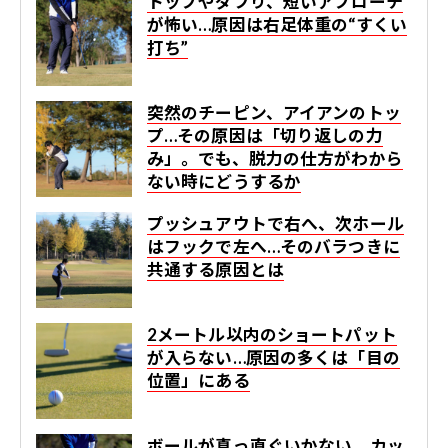
トップやダフり、短いアプローチ
が怖い…原因は右足体重の“すくい
打ち”
突然のチーピン、アイアンのトッ
プ…その原因は「切り返しの力
み」。でも、脱力の仕方がわから
ない時にどうするか
プッシュアウトで右へ、次ホール
はフックで左へ…そのバラつきに
共通する原因とは
2​メートル以内のショートパット
が入らない…原因の多くは「目の
位置」にある
ボールが真っ直ぐいかない、カッ