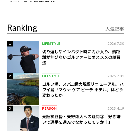
イエンスの先駆者が語
り合うAI時代の意思決
定
Ranking
人気記事
1
LIFESTYLE
2026.7.30
切り返しやインパクト時に力が入り、飛距
離が伸びないゴルファーにオススメの練習
法
2
LIFESTYLE
2026.7.31
ゴルフ場、スパ…超大規模リニューアル。ハ
ワイ島「マウナ ケア ビーチ ホテル」はどう
変わったか
3
PERSON
2023.4.19
元阪神監督・矢野燿大への疑問②「好き嫌
いで選手を選んでなかったですか？」