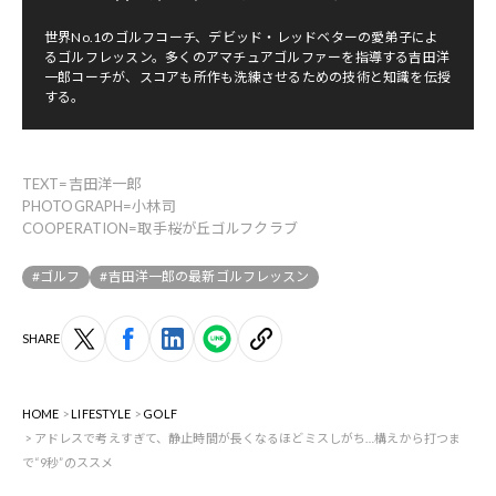
世界No.1のゴルフコーチ、デビッド・レッドベターの愛弟子によ
るゴルフレッスン。多くのアマチュアゴルファーを指導する吉田洋
一郎コーチが、スコアも所作も洗練させるための技術と知識を伝授
する。
TEXT=吉田洋一郎
PHOTOGRAPH=小林司
COOPERATION=取手桜が丘ゴルフクラブ
#ゴルフ
#吉田洋一郎の最新ゴルフレッスン
SHARE
HOME
LIFESTYLE
GOLF
アドレスで考えすぎて、静止時間が長くなるほどミスしがち…構えから打つま
で“9秒”のススメ