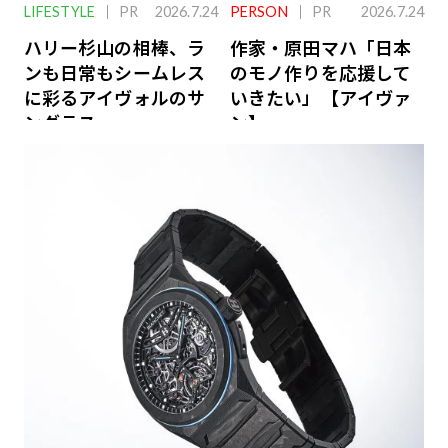
LIFESTYLE
PR
2026.7.24
PERSON
PR
2026.7.24
ハリー杉山の相棒、ラ
作家・原田マハ「日本
ンも日常もシームレス
のモノ作りを応援して
に彩るアイヴォルのサ
いきたい」【アイヴァ
ングラス
ン】