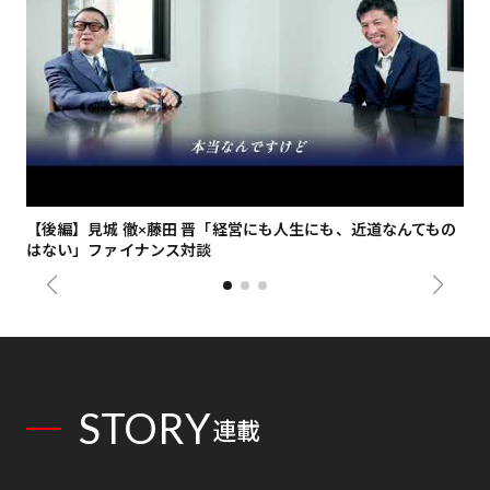
【後編】見城 徹×藤田 晋「経営にも人生にも、近道なんてもの
【
はない」ファイナンス対談
総
STORY
連載