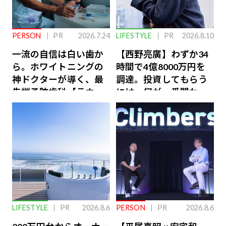
PERSON
PR
2026.7.24
LIFESTYLE
PR
2026.8.10
一流の自信は白い歯か
【西野亮廣】わずか34
ら。ホワイトニングの
時間で4億8000万円を
神ドクターが導く、最
調達。投資してもらう
先端予防歯科【ラウン
には、何が一番問われ
ジ会員特典あり】
るのか
LIFESTYLE
PR
2026.8.6
PERSON
PR
2026.8.6