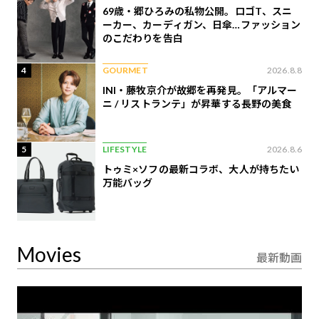
69歳・郷ひろみの私物公開。ロゴT、スニ
ーカー、カーディガン、日傘…ファッション
のこだわりを告白
4
GOURMET
2026.8.8
INI・藤牧京介が故郷を再発見。「アルマー
ニ / リストランテ」が昇華する長野の美食
5
LIFESTYLE
2026.8.6
トゥミ×ソフの最新コラボ、大人が持ちたい
万能バッグ
Movies
最新動画