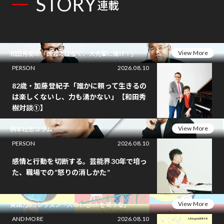
STORY
連載
View More
和田秀樹の「医者ではなく、大先輩に聞け！」
PERSON
2026.08.10
82歳・加藤登紀子「誰かに頼って生きるの
は楽しくないし、力も湧かない」【和田秀
樹対談①】
View More
桝本壮志コラム
PERSON
2026.08.10
感情と行動を切断する。芸能界30年で培っ
た、職場での“怒りの消しかた”
View More
英語力0.5レッスン「人のEnglishを笑うな」
AND MORE
2026.08.10