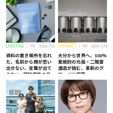
LIFESTYLE
PR
2026.7.15
GOURMET
PR
2026.7.24
資料の置き場所を忘れ
大分から世界へ。100％
た、名前から顔が思い
麦焼酎の元祖・二階堂
出せない、言葉が出て
酒造が挑む、革新のグ
こない…認知機能の低
ローバル戦略
下を救う、脳のインナ
ーケアとは