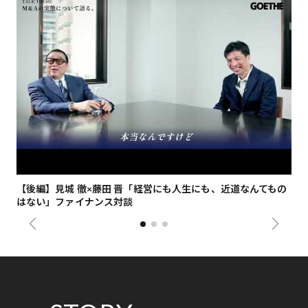
【後編】見城 徹×藤田 晋「経営にも人生にも、近道なんてもの
【
はない」ファイナンス対談
総