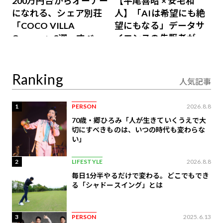
200万円台からオーナー
【平尾喜昭 × 安宅和
になれる、シェア別荘
人】「AIは希望にも絶
「COCO VILLA
望にもなる」データサ
Owners」3選。すべて
イエンスの先駆者が語
が絶景、収益も得られ
り合うAI時代の意思決
るその仕組みとは
定
Ranking
人気記事
1
PERSON
2026.8.8
70歳・郷ひろみ「人が生きていくうえで大
切にすべきものは、いつの時代も変わらな
い」
2
LIFESTYLE
2026.8.8
毎日1分半やるだけで変わる。どこでもでき
る「シャドースイング」とは
3
PERSON
2025.6.13