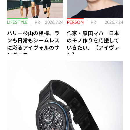
LIFESTYLE
PR
2026.7.24
PERSON
PR
2026.7.24
ハリー杉山の相棒、ラ
作家・原田マハ「日本
ンも日常もシームレス
のモノ作りを応援して
に彩るアイヴォルのサ
いきたい」【アイヴァ
ングラス
ン】