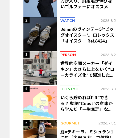
力が入り、飛距離が伸びな
いゴルファーにオススメの
練習法
2
WATCH
2026.8.5
36mmのヴィンテージ"ビッ
グオイスター"。ロレックス
「オイスター Ref.6424」
3
PERSON
2026.8.2
世界的空調メーカー「ダイ
キン」のさらに上をいく“ロ
ーカライズ化”で躍進したイ
ンドネシア企業とは？
4
LIFESTYLE
2026.8.3
いくら貯めればFIREでき
る？ 動詞“Coast”の意味か
ら学んだ「一生無理」な切
ない現実
5
GOURMET
2026.7.31
鮨×テキーラ、ミシュラン1
つ星「宇田津 鮨」で体験し