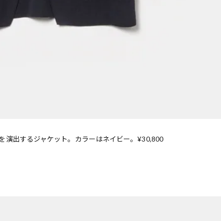
演出するジャケット。カラーはネイビー。¥30,800
歌舞伎俳優・尾上右近が休息を過
前列ホテル「UMITO 熱海 別邸」