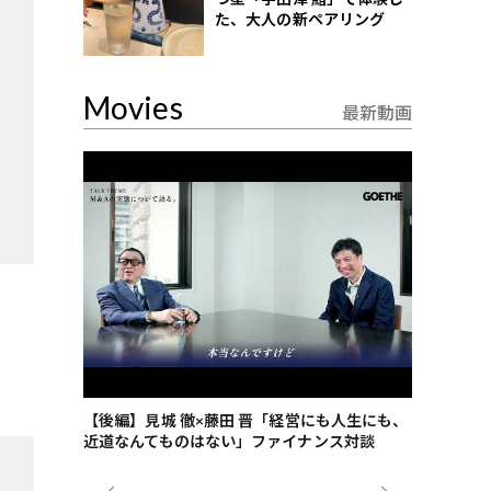
た、大人の新ペアリング
Movies
最新動画
ごした、海最
【後編】見城 徹×藤田 晋「経営にも人生にも、
【ゲーテ9
近道なんてものはない」ファイナンス対談
ンタビュー
ジネス戦略