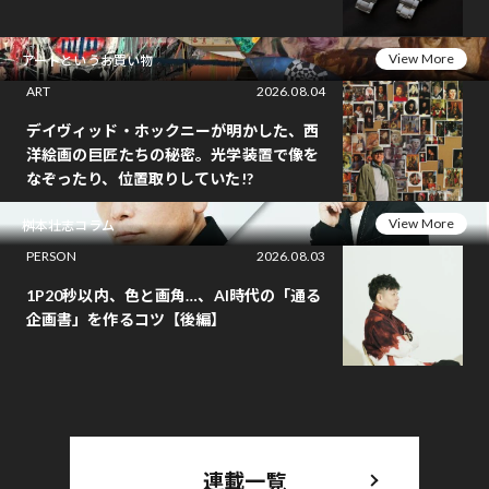
View More
アートというお買い物
ART
2026.08.04
デイヴィッド・ホックニーが明かした、西
洋絵画の巨匠たちの秘密。光学装置で像を
なぞったり、位置取りしていた!?
View More
桝本壮志コラム
PERSON
2026.08.03
1P20秒以内、色と画角…、AI時代の「通る
企画書」を作るコツ【後編】
連載一覧