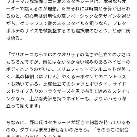
フォーマルな場面に華を添えるタキシードは、本来ならオ
ーダーで誂えるのが理想。ただそれには時間と予算が限られ
るのと、初心者は汎用性の高いベーシックなデザインを選び
がち。グラマラスで艶のあるスタイルを狙うなら、プレタ
ポルテのサイズを微調整するのも選択肢のひとつ、と野口氏
は語る。
「ブリオーニならではのクオリティの高さや仕立てのよさは
もちろんですが、他にはなかなかない深みのあるネイビーの
ボディというのがいい。スリムフィットでシルエットが美し
く、黒の拝絹（はいけん）やくるみボタンとのコントラス
トも効いている。比翼仕立てのシャツとボウタイ、サイド
ストライプ入りのトラウザーズを黒で揃えて締めるスタイリ
ングなら、上品な光沢を持つネイビーも、よりいっそう際
立って見えます」
ちなみに、野口氏はタキシードが好きで何着か持っているも
のの、ダブルはまだ1着もないのだそう。「そのうちに似合
うようになれば」とひと言。