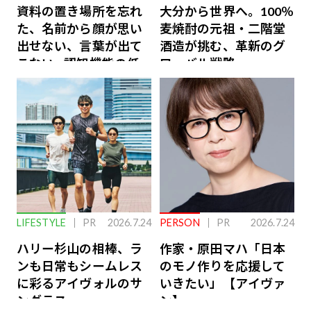
資料の置き場所を忘れ
大分から世界へ。100％
た、名前から顔が思い
麦焼酎の元祖・二階堂
出せない、言葉が出て
酒造が挑む、革新のグ
こない…認知機能の低
ローバル戦略
下を救う、脳のインナ
ーケアとは
LIFESTYLE
PR
2026.7.24
PERSON
PR
2026.7.24
ハリー杉山の相棒、ラ
作家・原田マハ「日本
ンも日常もシームレス
のモノ作りを応援して
に彩るアイヴォルのサ
いきたい」【アイヴァ
ングラス
ン】