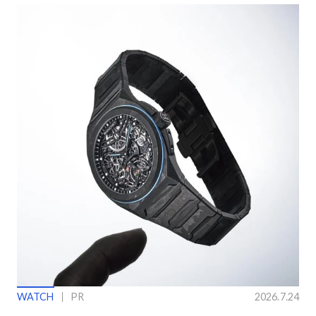
WATCH
PR
2026.7.24