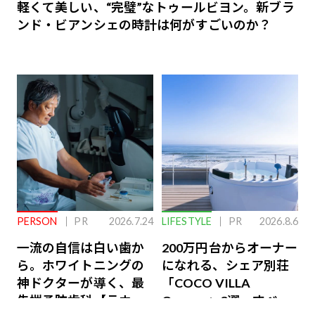
軽くて美しい、“完璧”なトゥールビヨン。新ブラ
ンド・ビアンシェの時計は何がすごいのか？
PERSON
PR
2026.7.24
LIFESTYLE
PR
2026.8.6
一流の自信は白い歯か
200万円台からオーナー
ら。ホワイトニングの
になれる、シェア別荘
神ドクターが導く、最
「COCO VILLA
先端予防歯科【ラウン
Owners」3選。すべて