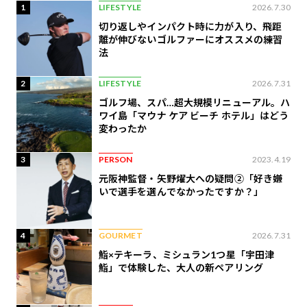
1
LIFESTYLE
2026.7.30
切り返しやインパクト時に力が入り、飛距
離が伸びないゴルファーにオススメの練習
法
2
LIFESTYLE
2026.7.31
ゴルフ場、スパ…超大規模リニューアル。ハ
ワイ島「マウナ ケア ビーチ ホテル」はどう
変わったか
3
PERSON
2023.4.19
元阪神監督・矢野燿大への疑問②「好き嫌
いで選手を選んでなかったですか？」
4
GOURMET
2026.7.31
鮨×テキーラ、ミシュラン1つ星「宇田津
鮨」で体験した、大人の新ペアリング