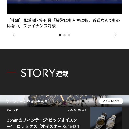
【後編】見城 徹×藤田 晋「経営にも人生にも、近道なんてもの
【
はない」ファイナンス対談
総
STORY
連載
View More
ヴィンテージウォッチ再考
WATCH
2026.08.05
36mmのヴィンテージ"ビッグオイスタ
ー"。ロレックス「オイスター Ref.6424」