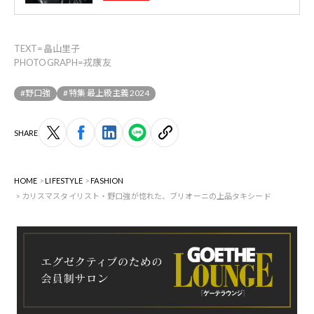
TEXT=畠山里子
PHOTOGRAPH=戎康友
#野口強
#特集 最上級主義2024
SHARE
HOME
LIFESTYLE
FASHION
カリスマスタイリスト・野口強が惚れた、ブリオーニの上品タキシード