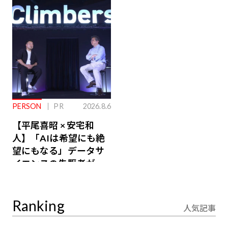
ジ会員特典あり】
が絶景、収益も得られ
るその仕組みとは
PERSON
PR
2026.8.6
【平尾喜昭 × 安宅和
人】「AIは希望にも絶
望にもなる」データサ
イエンスの先駆者が語
り合うAI時代の意思決
定
Ranking
人気記事