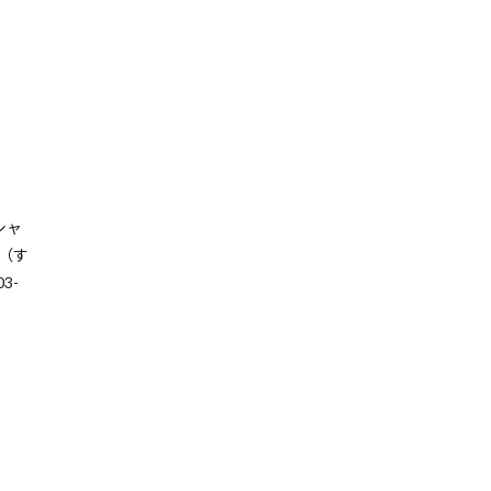
シャ
0（す
3-