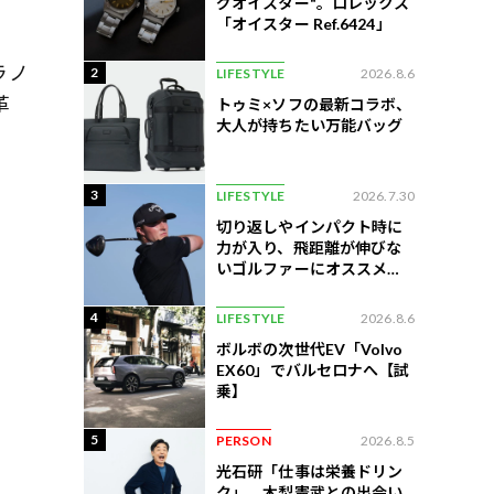
グオイスター"。ロレックス
「オイスター Ref.6424」
ラノ
2
LIFESTYLE
2026.8.6
革
トゥミ×ソフの最新コラボ、
大人が持ちたい万能バッグ
3
LIFESTYLE
2026.7.30
切り返しやインパクト時に
力が入り、飛距離が伸びな
いゴルファーにオススメの
練習法
4
LIFESTYLE
2026.8.6
ボルボの次世代EV「Volvo
EX60」でバルセロナへ【試
乗】
5
PERSON
2026.8.5
光石研「仕事は栄養ドリン
ク」。木梨憲武との出会い