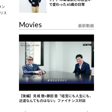
で変わった65歳の日常
タン
クリス
Movies
最新動画
ごした、海最
【後編】見城 徹×藤田 晋「経営にも人生にも、
【ゲーテ9
近道なんてものはない」ファイナンス対談
ンタビュー
ジネス戦略