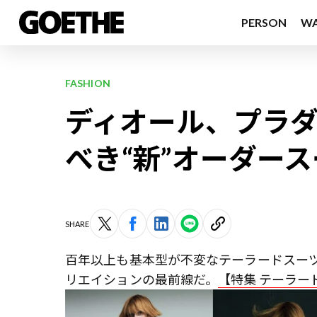
PERSON
W
FASHION
ディオール、プラ
べき“新”オーダー
SHARE
百年以上も基本型が不変なテーラードスー
リエイションの最前線だ。
【特集 テーラード