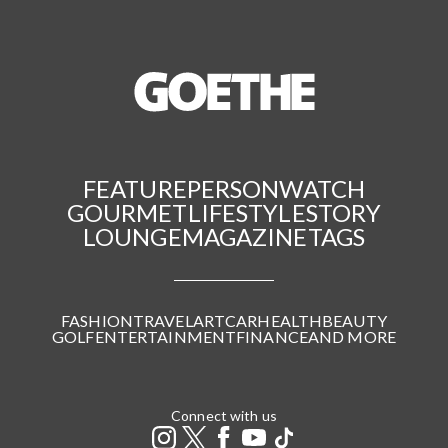
FEATURE
PERSON
WATCH
GOURMET
LIFESTYLE
STORY
LOUNGE
MAGAZINE
TAGS
FASHION
TRAVEL
ART
CAR
HEALTH
BEAUTY
GOLF
ENTERTAINMENT
FINANCE
AND MORE
Connect with us