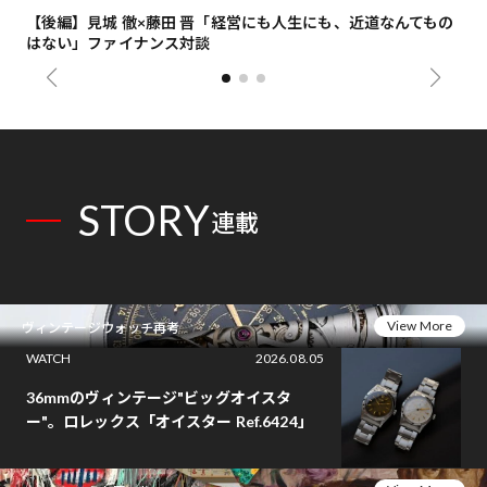
【後編】見城 徹×藤田 晋「経営にも人生にも、近道なんてもの
【
はない」ファイナンス対談
総
STORY
連載
View More
ヴィンテージウォッチ再考
WATCH
2026.08.05
36mmのヴィンテージ"ビッグオイスタ
ー"。ロレックス「オイスター Ref.6424」