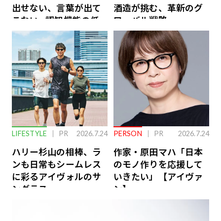
出せない、言葉が出て
酒造が挑む、革新のグ
こない…認知機能の低
ローバル戦略
下を救う、脳のインナ
ーケアとは
LIFESTYLE
PR
2026.7.24
PERSON
PR
2026.7.24
ハリー杉山の相棒、ラ
作家・原田マハ「日本
ンも日常もシームレス
のモノ作りを応援して
に彩るアイヴォルのサ
いきたい」【アイヴァ
ングラス
ン】