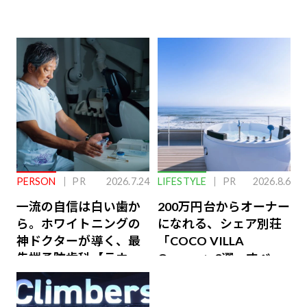
PERSON
PR
2026.7.24
LIFESTYLE
PR
2026.8.6
一流の自信は白い歯か
200万円台からオーナー
ら。ホワイトニングの
になれる、シェア別荘
神ドクターが導く、最
「COCO VILLA
先端予防歯科【ラウン
Owners」3選。すべて
ジ会員特典あり】
が絶景、収益も得られ
るその仕組みとは