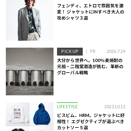
フェンディ、エトロで雰囲気を激
変！ ジャケットにINすべき大人の
攻めシャツ３選
PICK UP
PR
2026.7.24
大分から世界へ。100％麦焼酎の
元祖・二階堂酒造が挑む、革新の
グローバル戦略
LIFESTYLE
2023.10.13
ビスビム、HRM。ジャケットに好
相性！ エグゼクティブが選ぶべき
カットソー５選