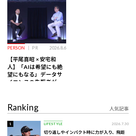
PERSON
PR
2026.8.6
【平尾喜昭 × 安宅和
人】「AIは希望にも絶
望にもなる」データサ
イエンスの先駆者が語
り合うAI時代の意思決
定
Ranking
人気記事
1
LIFESTYLE
2026.7.30
切り返しやインパクト時に力が入り、飛距