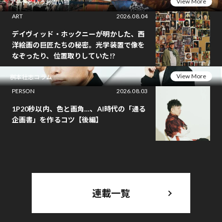
View More
アートというお買い物
ART
2026.08.04
デイヴィッド・ホックニーが明かした、西
洋絵画の巨匠たちの秘密。光学装置で像を
なぞったり、位置取りしていた!?
View More
桝本壮志コラム
PERSON
2026.08.03
1P20秒以内、色と画角…、AI時代の「通る
企画書」を作るコツ【後編】
連載一覧