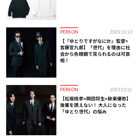
PERSON
2023.10.13
【『ゆとりですがなにか』監督×
宮藤官九郎】「世代」を理由に社
会から色眼鏡で見られるのは可哀
相！
PERSON
2023.10.12
【松坂桃李×岡田将生×柳楽優弥】
後輩を誘えない！ 大人になった
「ゆとり世代」の悩み