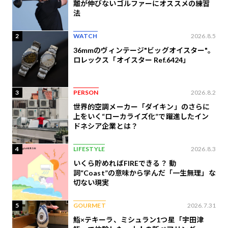
離が伸びないゴルファーにオススメの練習
法
2
WATCH
2026.8.5
36mmのヴィンテージ"ビッグオイスター"。
ロレックス「オイスター Ref.6424」
3
PERSON
2026.8.2
世界的空調メーカー「ダイキン」のさらに
上をいく“ローカライズ化”で躍進したイン
ドネシア企業とは？
4
LIFESTYLE
2026.8.3
いくら貯めればFIREできる？ 動
詞“Coast”の意味から学んだ「一生無理」な
切ない現実
5
GOURMET
2026.7.31
鮨×テキーラ、ミシュラン1つ星「宇田津