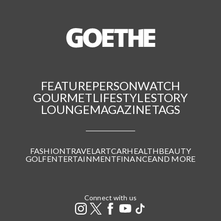
FEATURE
PERSON
WATCH
GOURMET
LIFESTYLE
STORY
LOUNGE
MAGAZINE
TAGS
FASHION
TRAVEL
ART
CAR
HEALTH
BEAUTY
GOLF
ENTERTAINMENT
FINANCE
AND MORE
Connect with us