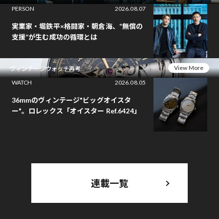
PERSON
2026.08.07
実業家・堀鉄平×格闘家・朝倉海、“無償の
支援”が生む成功の循環とは
View More
ヴィンテージウォッチ再考
WATCH
2026.08.05
36mmのヴィンテージ"ビッグオイスタ
ー"。ロレックス「オイスター Ref.6424」
連載一覧