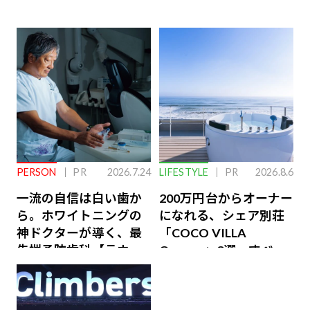
PERSON
PR
2026.7.24
LIFESTYLE
PR
2026.8.6
一流の自信は白い歯か
200万円台からオーナー
ら。ホワイトニングの
になれる、シェア別荘
神ドクターが導く、最
「COCO VILLA
先端予防歯科【ラウン
Owners」3選。すべて
ジ会員特典あり】
が絶景、収益も得られ
るその仕組みとは