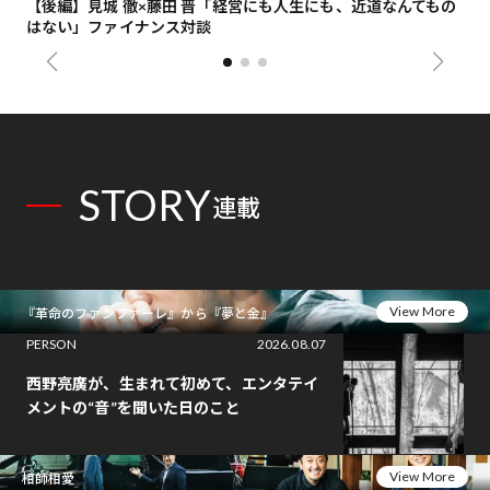
【後編】見城 徹×藤田 晋「経営にも人生にも、近道なんてもの
【
はない」ファイナンス対談
総
STORY
連載
View More
『革命のファンファーレ』から『夢と金』
PERSON
2026.08.07
西野亮廣が、生まれて初めて、エンタテイ
メントの“音”を聞いた日のこと
View More
相師相愛