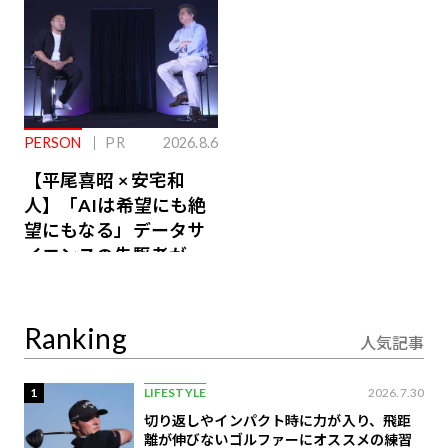
PERSON
PR
2026.8.6
【平尾喜昭 × 安宅和
人】「AIは希望にも絶
望にもなる」データサ
イエンスの先駆者が語
り合うAI時代の意思決
定
Ranking
人気記事
1
LIFESTYLE
2026.7.30
切り返しやインパクト時に力が入り、飛距
離が伸びないゴルファーにオススメの練習