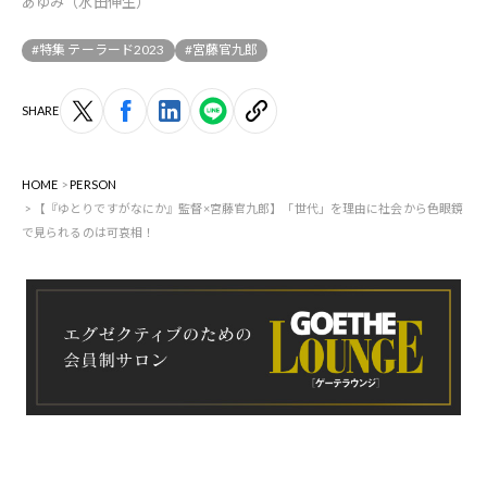
あゆみ（水田伸生）
#特集 テーラード2023
#宮藤官九郎
SHARE
HOME
PERSON
【『ゆとりですがなにか』監督×宮藤官九郎】「世代」を理由に社会から色眼鏡
で見られるのは可哀相！