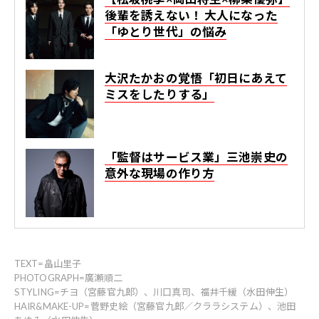
後輩を誘えない！ 大人になった
「ゆとり世代」の悩み
大沢たかおの覚悟「初日にあえて
ミスをしたりする」
「監督はサービス業」三池崇史の
意外な現場の作り方
TEXT=畠山里子
PHOTOGRAPH=廣瀬順二
STYLING=チヨ（宮藤官九郎）、川口真司、福井千緩（水田伸生）
HAIR&MAKE-UP=菅野史絵（宮藤官九郎／クララシステム）、池田