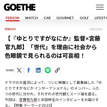
PERSON
WATCH
CAR
GOURMET
GOLF
LIFEST
PERSON
2023.10.13
【『ゆとりですがなにか』監督×宮藤
官九郎】「世代」を理由に社会から
色眼鏡で見られるのは可哀相！
SHARE
ドラマの大盛況によって、ついに映画として最集結した「ゆ
とりですがなにか インターナショナル」のメンバー。ふた
つの世代に分かれ、それぞれの世代観とスーツ論を語る。
今回は、
宮藤官九郎
と水田伸生のインタビューをお届けす
る。
【特集 テーラード2023】