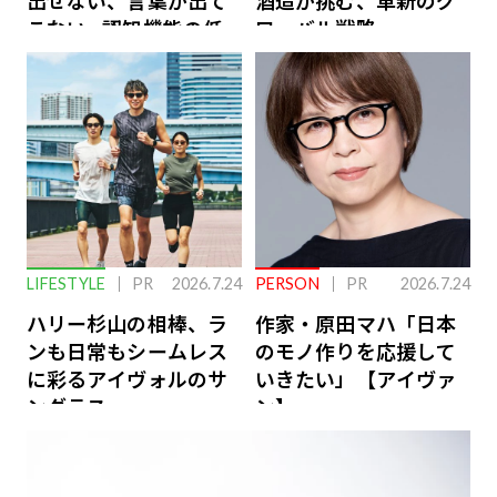
出せない、言葉が出て
酒造が挑む、革新のグ
こない…認知機能の低
ローバル戦略
下を救う、脳のインナ
ーケアとは
LIFESTYLE
PR
2026.7.24
PERSON
PR
2026.7.24
ハリー杉山の相棒、ラ
作家・原田マハ「日本
ンも日常もシームレス
のモノ作りを応援して
に彩るアイヴォルのサ
いきたい」【アイヴァ
ングラス
ン】