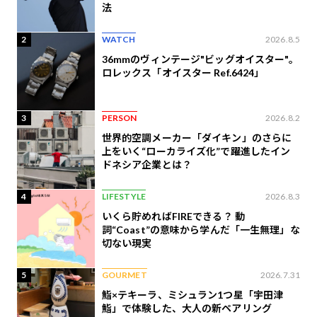
法
2
WATCH
2026.8.5
36mmのヴィンテージ"ビッグオイスター"。
ロレックス「オイスター Ref.6424」
3
PERSON
2026.8.2
世界的空調メーカー「ダイキン」のさらに
上をいく“ローカライズ化”で躍進したイン
ドネシア企業とは？
4
LIFESTYLE
2026.8.3
いくら貯めればFIREできる？ 動
詞“Coast”の意味から学んだ「一生無理」な
切ない現実
5
GOURMET
2026.7.31
鮨×テキーラ、ミシュラン1つ星「宇田津
鮨」で体験した、大人の新ペアリング