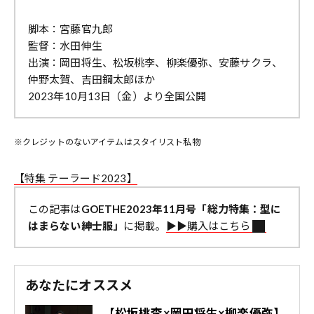
脚本：宮藤官九郎
監督：水田伸生
出演：岡田将生、松坂桃李、柳楽優弥、安藤サクラ、
仲野太賀、吉田鋼太郎ほか
2023年10月13日（金）より全国公開
※クレジットのないアイテムはスタイリスト私物
【特集 テーラード2023】
この記事は
GOETHE2023年11月号「総力特集：型に
はまらない紳士服」
に掲載。
▶︎▶︎購入はこちら
あなたにオススメ
【松坂桃李×岡田将生×柳楽優弥】