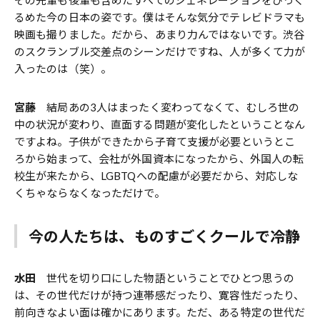
その先輩も後輩も含めたすべてのジェネレーションをひっく
るめた今の日本の姿です。僕はそんな気分でテレビドラマも
映画も撮りました。だから、あまり力んではないです。渋谷
のスクランブル交差点のシーンだけですね、人が多くて力が
入ったのは（笑）。
宮藤
結局あの3人はまったく変わってなくて、むしろ世の
中の状況が変わり、直面する問題が変化したということなん
ですよね。子供ができたから子育て支援が必要というとこ
ろから始まって、会社が外国資本になったから、外国人の転
校生が来たから、LGBTQへの配慮が必要だから、対応しな
くちゃならなくなっただけで。
今の人たちは、ものすごくクールで冷静
水田
世代を切り口にした物語ということでひとつ思うの
は、その世代だけが持つ連帯感だったり、寛容性だったり、
前向きなよい面は確かにあります。ただ、ある特定の世代だ