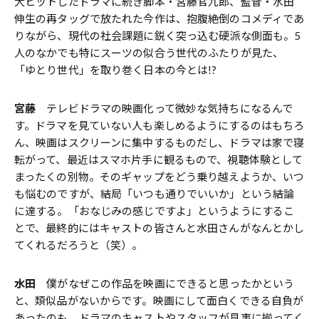
大ヒットしたドラマに続き脚本・宮藤官九郎、監督・水田
伸生の再タッグで放たれた今作は、抱腹絶倒のコメディであ
りながら、現代の社会課題に鋭く突っ込む硬派な側面も。5
人のなかでも特にスーツの似合う世代のふたりが見た、
「ゆとり世代」を取り巻く日本の今とは!?
宮藤
テレビドラマの映画化って微妙な気持ちになるんで
す。ドラマを見ていない人も楽しめるようにするのはもちろ
ん、映画はスクリーンに集中するものだし、ドラマは家で寝
転がって、最近はスマホ片手に観るもので、視聴体験として
まったくの別物。そのギャップをどう乗り越えようか、いつ
も悩むのですが、結局「いつも通りでいいか」という結論
に達する。「おなじみの感じですよ」というようにするこ
とで、最終的にはキャストの皆さんと水田さんがなんとかし
てくれるだろうと（笑）。
水田
僕がなぜこの作品を映画にできると思ったかという
と、類似品がないからです。映画にして面白くできる自負が
あったのも、ドラマのキャストやスタッフが見事に揃ってく