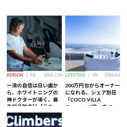
PERSON
PR
2026.7.24
LIFESTYLE
PR
2026.8.6
一流の自信は白い歯か
200万円台からオーナー
ら。ホワイトニングの
になれる、シェア別荘
神ドクターが導く、最
「COCO VILLA
先端予防歯科【ラウン
Owners」3選。すべて
ジ会員特典あり】
が絶景、収益も得られ
るその仕組みとは