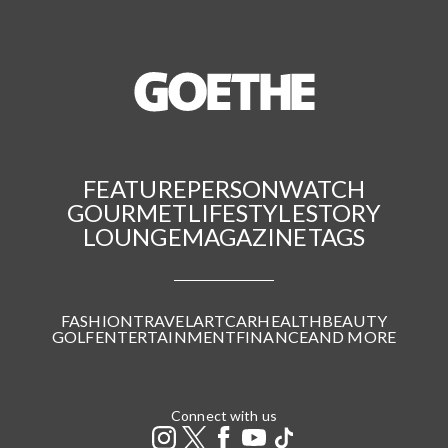
FEATURE
PERSON
WATCH
GOURMET
LIFESTYLE
STORY
LOUNGE
MAGAZINE
TAGS
FASHION
TRAVEL
ART
CAR
HEALTH
BEAUTY
GOLF
ENTERTAINMENT
FINANCE
AND MORE
Connect with us