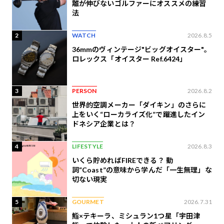
離が伸びないゴルファーにオススメの練習
法
2
WATCH
2026.8.5
36mmのヴィンテージ"ビッグオイスター"。
ロレックス「オイスター Ref.6424」
3
PERSON
2026.8.2
世界的空調メーカー「ダイキン」のさらに
上をいく“ローカライズ化”で躍進したイン
ドネシア企業とは？
4
LIFESTYLE
2026.8.3
いくら貯めればFIREできる？ 動
詞“Coast”の意味から学んだ「一生無理」な
切ない現実
5
GOURMET
2026.7.31
鮨×テキーラ、ミシュラン1つ星「宇田津