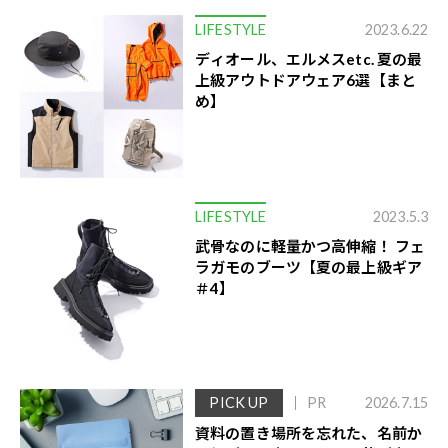
LIFESTYLE
2023.6.22
ディオール、エルメスetc. 夏の最
上級アウトドアウェア6選【まと
め】
LIFESTYLE
2023.5.3
武骨なのに軽量かつ高伸縮！ フェ
ラガモのブーツ【夏の最上級ギア
＃4】
PICK UP
PR
2026.7.15
資料の置き場所を忘れた、名前か