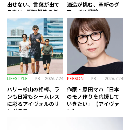
出せない、言葉が出て
酒造が挑む、革新のグ
こない…認知機能の低
ローバル戦略
下を救う、脳のインナ
ーケアとは
LIFESTYLE
PR
2026.7.24
PERSON
PR
2026.7.24
ハリー杉山の相棒、ラ
作家・原田マハ「日本
ンも日常もシームレス
のモノ作りを応援して
に彩るアイヴォルのサ
いきたい」【アイヴァ
ングラス
ン】