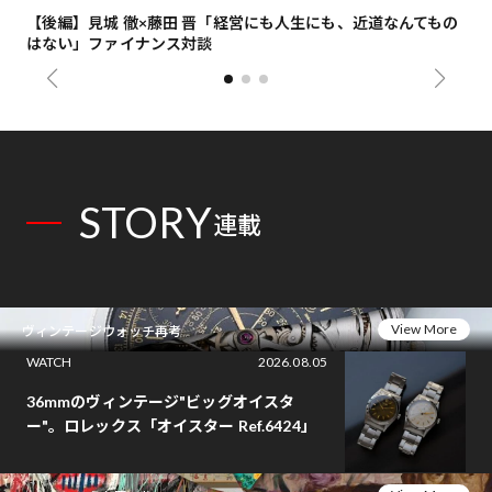
【後編】見城 徹×藤田 晋「経営にも人生にも、近道なんてもの
【
はない」ファイナンス対談
総
STORY
連載
View More
ヴィンテージウォッチ再考
WATCH
2026.08.05
36mmのヴィンテージ"ビッグオイスタ
ー"。ロレックス「オイスター Ref.6424」