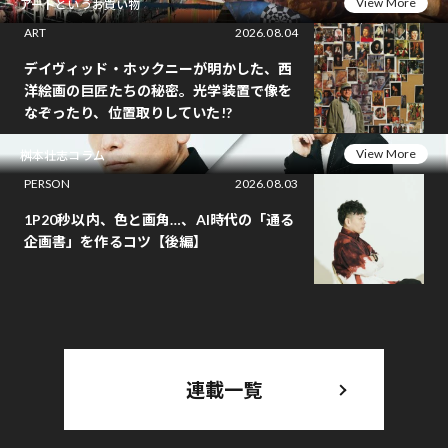
View More
アートというお買い物
ART
2026.08.04
デイヴィッド・ホックニーが明かした、西
洋絵画の巨匠たちの秘密。光学装置で像を
なぞったり、位置取りしていた!?
View More
桝本壮志コラム
PERSON
2026.08.03
1P20秒以内、色と画角…、AI時代の「通る
企画書」を作るコツ【後編】
連載一覧