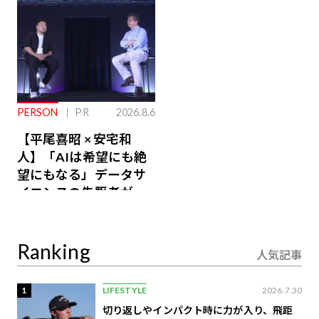
PERSON
PR
2026.8.6
【平尾喜昭 × 安宅和
人】「AIは希望にも絶
望にもなる」データサ
イエンスの先駆者が語
り合うAI時代の意思決
定
Ranking
人気記事
1
LIFESTYLE
2026.7.30
切り返しやインパクト時に力が入り、飛距