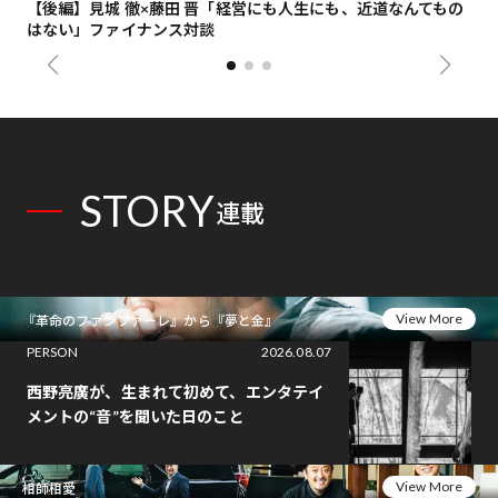
【後編】見城 徹×藤田 晋「経営にも人生にも、近道なんてもの
【
はない」ファイナンス対談
総
STORY
連載
View More
『革命のファンファーレ』から『夢と金』
PERSON
2026.08.07
西野亮廣が、生まれて初めて、エンタテイ
メントの“音”を聞いた日のこと
View More
相師相愛