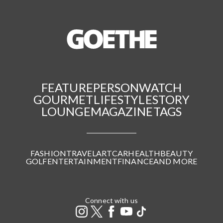
FEATURE
PERSON
WATCH
GOURMET
LIFESTYLE
STORY
LOUNGE
MAGAZINE
TAGS
FASHION
TRAVEL
ART
CAR
HEALTH
BEAUTY
GOLF
ENTERTAINMENT
FINANCE
AND MORE
Connect with us