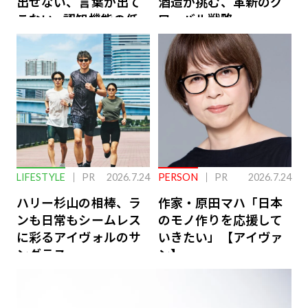
出せない、言葉が出て
酒造が挑む、革新のグ
こない…認知機能の低
ローバル戦略
下を救う、脳のインナ
ーケアとは
LIFESTYLE
PR
2026.7.24
PERSON
PR
2026.7.24
ハリー杉山の相棒、ラ
作家・原田マハ「日本
ンも日常もシームレス
のモノ作りを応援して
に彩るアイヴォルのサ
いきたい」【アイヴァ
ングラス
ン】