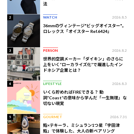
法
2
WATCH
2026.8.5
36mmのヴィンテージ"ビッグオイスター"。
ロレックス「オイスター Ref.6424」
3
PERSON
2026.8.2
世界的空調メーカー「ダイキン」のさらに
上をいく“ローカライズ化”で躍進したイン
ドネシア企業とは？
4
LIFESTYLE
2026.8.3
いくら貯めればFIREできる？ 動
詞“Coast”の意味から学んだ「一生無理」な
切ない現実
5
GOURMET
2026.7.31
鮨×テキーラ、ミシュラン1つ星「宇田津
鮨」で体験した、大人の新ペアリング