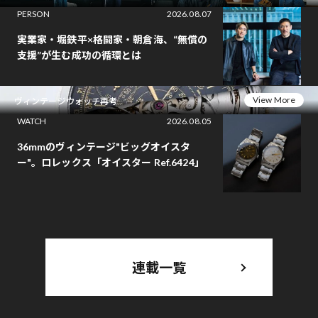
PERSON
2026.08.07
実業家・堀鉄平×格闘家・朝倉海、“無償の
支援”が生む成功の循環とは
View More
ヴィンテージウォッチ再考
WATCH
2026.08.05
36mmのヴィンテージ"ビッグオイスタ
ー"。ロレックス「オイスター Ref.6424」
連載一覧