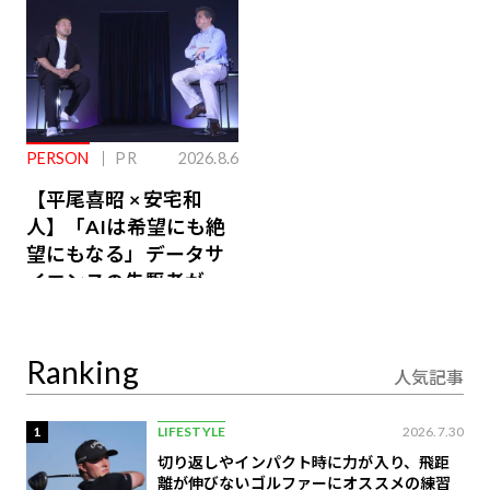
PERSON
PR
2026.8.6
【平尾喜昭 × 安宅和
人】「AIは希望にも絶
望にもなる」データサ
イエンスの先駆者が語
り合うAI時代の意思決
定
Ranking
人気記事
1
LIFESTYLE
2026.7.30
切り返しやインパクト時に力が入り、飛距
離が伸びないゴルファーにオススメの練習