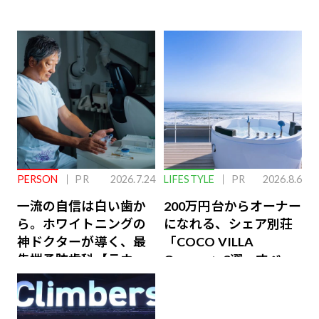
PERSON
PR
2026.7.24
LIFESTYLE
PR
2026.8.6
一流の自信は白い歯か
200万円台からオーナー
ら。ホワイトニングの
になれる、シェア別荘
神ドクターが導く、最
「COCO VILLA
先端予防歯科【ラウン
Owners」3選。すべて
ジ会員特典あり】
が絶景、収益も得られ
るその仕組みとは