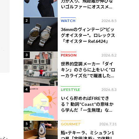
力が入り、飛距離が伸びな
いゴルファーにオススメの
練習法
2
WATCH
2026.8.5
36mmのヴィンテージ"ビッ
グオイスター"。ロレックス
「オイスター Ref.6424」
3
PERSON
2026.8.2
世界的空調メーカー「ダイ
キン」のさらに上をいく“ロ
ーカライズ化”で躍進したイ
ンドネシア企業とは？
4
LIFESTYLE
2026.8.3
いくら貯めればFIREでき
る？ 動詞“Coast”の意味か
ら学んだ「一生無理」な切
ない現実
5
GOURMET
2026.7.31
鮨×テキーラ、ミシュラン1
ッシ
つ星「宇田津 鮨」で体験し