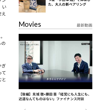
た、大人の新ペアリング
。い
使え
Movies
最新動画
い。
ルの
やぎ
って
むと
ごした、海最
【後編】見城 徹×藤田 晋「経営にも人生にも、
【ゲーテ9
近道なんてものはない」ファイナンス対談
ンタビュー
ジネス戦略