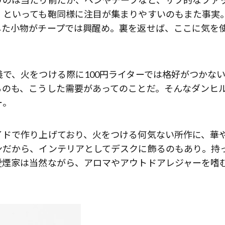
。といっても鞄同様に注目が集まりやすいのもまた事実
した小物がチープでは興醒め。裏を返せば、ここに気を
で、火をつける際に100円ライターでは格好がつかな
るのも、こうした需要があってのことだ。そんなダンヒ
ー。
イドで作り上げており、火をつける何気ない所作に、華
ンだから、インテリアとしてデスクに飾るのもあり。持
愛煙家は当然ながら、アロマやアウトドアレジャーを嗜
歌舞伎俳優・尾上右近が休息を過
前列ホテル「UMITO 熱海 別邸」