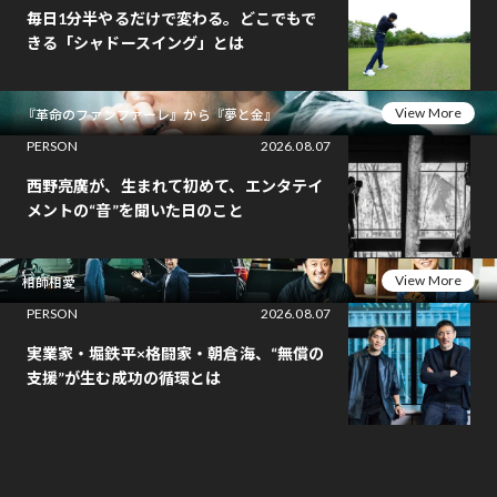
毎日1分半やるだけで変わる。どこでもで
きる「シャドースイング」とは
View More
『革命のファンファーレ』から『夢と金』
PERSON
2026.08.07
西野亮廣が、生まれて初めて、エンタテイ
メントの“音”を聞いた日のこと
View More
相師相愛
PERSON
2026.08.07
実業家・堀鉄平×格闘家・朝倉海、“無償の
支援”が生む成功の循環とは