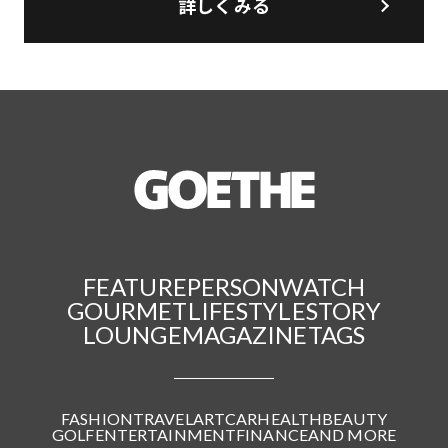
詳しくみる
FEATURE
PERSON
WATCH
GOURMET
LIFESTYLE
STORY
LOUNGE
MAGAZINE
TAGS
FASHION
TRAVEL
ART
CAR
HEALTH
BEAUTY
GOLF
ENTERTAINMENT
FINANCE
AND MORE