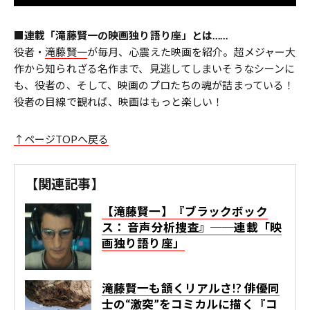
■連載「滝藤賢一の映画独り語り座」とは……
役者・
滝藤賢一
が毎月、心震えた映画を紹介。超メジャー大
作から知られざる名作まで、見逃してしまいそうなシーンに
も、役者の、そして、映画のプロたちの魂が詰まっている！
役者の目線で観れば、映画はもっと楽しい！
↑ページTOPへ戻る
【関連記事】
【滝藤賢一】『ブラックボック
ス： 音声分析捜査』──連載「映
画独り語り座」
滝藤賢一も頷くリアルさ!? 俳優同
士の“激突”をコミカルに描く『コ