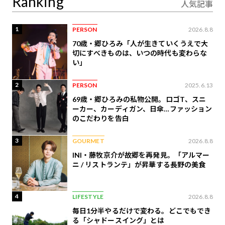
Ranking
人気記事
1
PERSON
2026.8.8
70歳・郷ひろみ「人が生きていくうえで大
切にすべきものは、いつの時代も変わらな
い」
2
PERSON
2025.6.13
69歳・郷ひろみの私物公開。ロゴT、スニ
ーカー、カーディガン、日傘…ファッション
のこだわりを告白
3
GOURMET
2026.8.8
INI・藤牧京介が故郷を再発見。「アルマー
ニ / リストランテ」が昇華する長野の美食
4
LIFESTYLE
2026.8.8
毎日1分半やるだけで変わる。どこでもでき
る「シャドースイング」とは