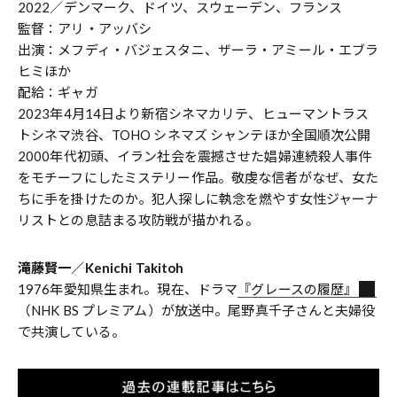
2022／デンマーク、ドイツ、スウェーデン、フランス
監督：アリ・アッバシ
出演：メフディ・バジェスタニ、ザーラ・アミール・エブラ
ヒミほか
配給：ギャガ
2023年4月14日より新宿シネマカリテ、ヒューマントラス
トシネマ渋谷、TOHO シネマズ シャンテほか全国順次公開
2000年代初頭、イラン社会を震撼させた娼婦連続殺人事件
をモチーフにしたミステリー作品。敬虔な信者がなぜ、女た
ちに手を掛けたのか。犯人探しに執念を燃やす女性ジャーナ
リストとの息詰まる攻防戦が描かれる。
滝藤賢一／Kenichi Takitoh
1976年愛知県生まれ。現在、ドラマ
『グレースの履歴』
（NHK BS プレミアム）が放送中。尾野真千子さんと夫婦役
で共演している。