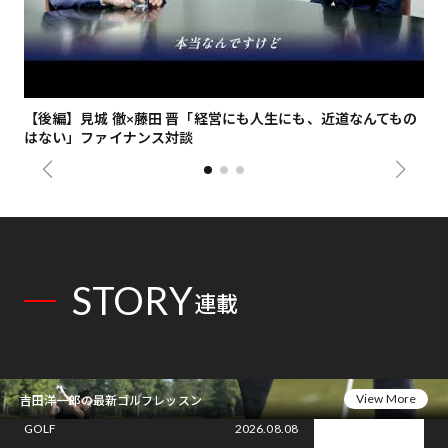
【後編】見城 徹×藤田 晋「経営にも人生にも、近道なんてもの
【
はない」ファイナンス対談
総
STORY
連載
View More
吉田洋一郎の最新ゴルフレッスン
GOLF
2026.08.08