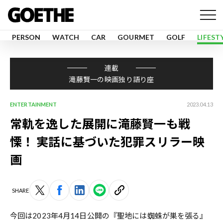
PERSON
WATCH
CAR
GOURMET
GOLF
LIFEST
連載
滝藤賢一の映画独り語り座
ENTERTAINMENT
2023.04.13
常軌を逸した展開に滝藤賢一も戦
慄！ 実話に基づいた犯罪スリラー映
画
SHARE
今回は2023年4月14日公開の『聖地には蜘蛛が巣を張る』