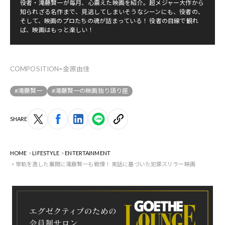
役者・滝藤賢一が毎月、心震えた映画を紹介。超メジャー大作から
知られざる名作まで、見逃してしまいそうなシーンにも、役者の、
そして、映画のプロたちの魂が詰まっている！ 役者の目線で観れ
ば、映画はもっと楽しい！
COMPOSITION=金原由佳
#滝藤賢一
#滝藤賢一の映画独り語り座
SHARE
HOME
LIFESTYLE
ENTERTAINMENT
常軌を逸した展開に滝藤賢一も戦慄！ 実話に基づいた犯罪スリラー映画