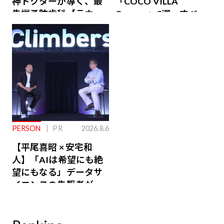
神ドクターが導く、最
「COCO VILLA
先端予防歯科【ラウン
Owners」3選。すべて
ジ会員特典あり】
が絶景、収益も得られ
るその仕組みとは
PERSON
PR
2026.8.6
【平尾喜昭 × 安宅和
人】「AIは希望にも絶
望にもなる」データサ
イエンスの先駆者が語
り合うAI時代の意思決
定