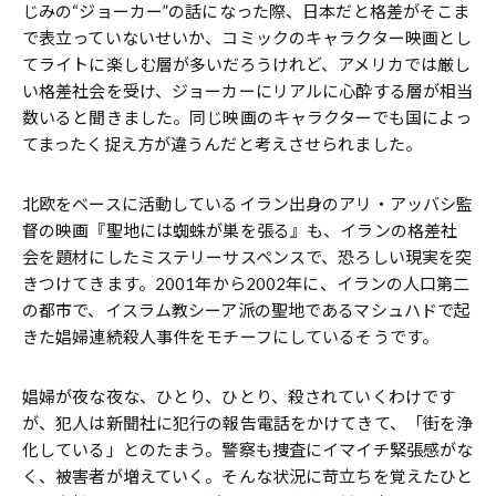
じみの“ジョーカー”の話になった際、日本だと格差がそこま
で表立っていないせいか、コミックのキャラクター映画とし
てライトに楽しむ層が多いだろうけれど、アメリカでは厳し
い格差社会を受け、ジョーカーにリアルに心酔する層が相当
数いると聞きました。同じ映画のキャラクターでも国によっ
てまったく捉え方が違うんだと考えさせられました。
北欧をベースに活動しているイラン出身のアリ・アッバシ監
督の映画『聖地には蜘蛛が巣を張る』も、イランの格差社
会を題材にしたミステリーサスペンスで、恐ろしい現実を突
きつけてきます。2001年から2002年に、イランの人口第二
の都市で、イスラム教シーア派の聖地であるマシュハドで起
きた娼婦連続殺人事件をモチーフにしているそうです。
娼婦が夜な夜な、ひとり、ひとり、殺されていくわけです
が、犯人は新聞社に犯行の報告電話をかけてきて、「街を浄
化している」とのたまう。警察も捜査にイマイチ緊張感がな
く、被害者が増えていく。そんな状況に苛立ちを覚えたひと