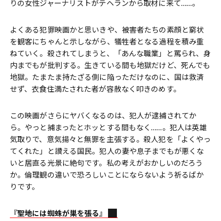
りの女性ジャーナリストがテヘランから取材に来て……。
よくある犯罪映画かと思いきや、被害者たちの素顔と窮状
を観客にちゃんと示しながら、犠牲者となる過程を積み重
ねていく。殺されてしまうと、「あんな職業」と罵られ、身
内までもが批判する。生きている間も地獄だけど、死んでも
地獄。たまたま持たざる側に陥っただけなのに、国は救済
せず、衣食住満たされた者が容赦なく叩きのめす。
この映画がさらにヤバくなるのは、犯人が逮捕されてか
ら。やっと捕まったとホッとする間もなく……。犯人は英雄
気取りで、意気揚々と無罪を主張する。殺人犯を「よくやっ
てくれた」と讃える国民。犯人の妻や息子までもが悪くな
いと居直る光景に絶句です。私の考えがおかしいのだろう
か。倫理観の違いで恐ろしいことにならないよう祈るばか
りです。
『聖地には蜘蛛が巣を張る』