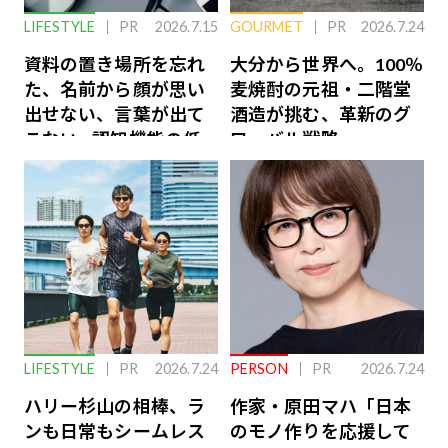
LIFESTYLE
PR
2026.7.15
GOURMET
PR
2026.7.24
資料の置き場所を忘れ
大分から世界へ。100％
た、名前から顔が思い
麦焼酎の元祖・二階堂
出せない、言葉が出て
酒造が挑む、革新のグ
こない…認知機能の低
ローバル戦略
下を救う、脳のインナ
ーケアとは
LIFESTYLE
PR
2026.7.24
PERSON
PR
2026.7.24
ハリー杉山の相棒、ラ
作家・原田マハ「日本
ンも日常もシームレス
のモノ作りを応援して