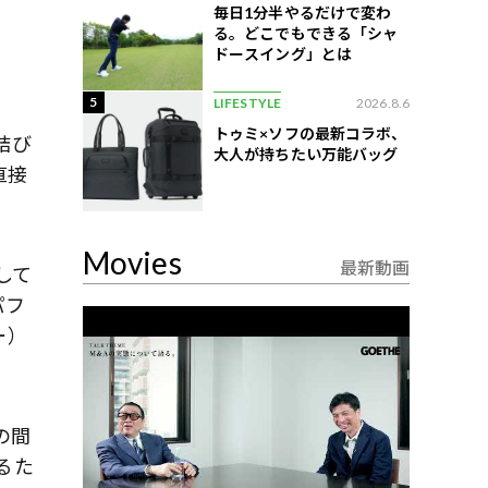
毎日1分半やるだけで変わ
る。どこでもできる「シャ
ドースイング」とは
5
LIFESTYLE
2026.8.6
トゥミ×ソフの最新コラボ、
結び
大人が持ちたい万能バッグ
直接
Movies
最新動画
して
パフ
ー）
の間
るた