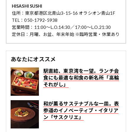
HISASHI SUSHI
住所：東京都港区北青山3-15-16 オラシオン青山1F
TEL：050-1792-5938
営業時間：11:00〜L.O.14:30／17:00〜L.O.21:30
定休日：月曜、お盆、年末年始 ※臨時営業・休業あり
あなたにオススメ
駅直結、東京湾を一望。ランチ会
食にも最適な和食の新名所「高輪
それがし」
和が薫るサステナブルな一皿。表
参道のイノベーティブ・イタリア
ン「サスクリエ」