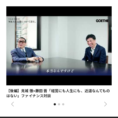
【後編】見城 徹×藤田 晋「経営にも人生にも、近道なんてもの
【
はない」ファイナンス対談
総