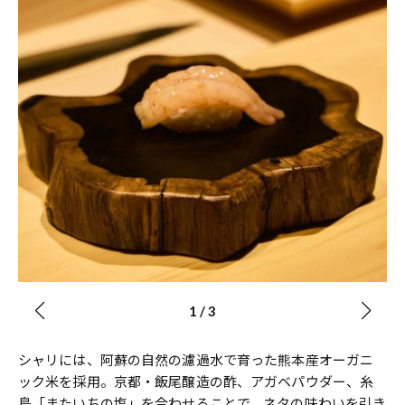
1
/
3
シャリには、阿蘇の自然の濾過水で育った熊本産オーガニ
ック米を採用。京都・飯尾醸造の酢、アガベパウダー、糸
島「またいちの塩」を合わせることで、ネタの味わいを引き