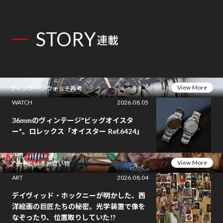
STORY
連載
View More
ヴィンテージウォッチ再考
WATCH
2026.08.05
36mmのヴィンテージ"ビッグオイスタ
ー"。ロレックス「オイスター Ref.6424」
View More
アートというお買い物
ART
2026.08.04
デイヴィッド・ホックニーが明かした、西
洋絵画の巨匠たちの秘密。光学装置で像を
なぞったり、位置取りしていた!?