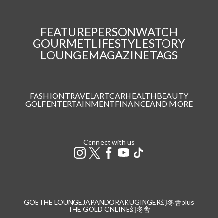
FEATURE
PERSON
WATCH
GOURMET
LIFESTYLE
STORY
LOUNGE
MAGAZINE
TAGS
FASHION
TRAVEL
ART
CAR
HEALTH
BEAUTY
GOLF
ENTERTAINMENT
FINANCE
AND MORE
Connect with us
GOETHE LOUNGE
JAPANDORAKU
GINGER
幻冬舎plus
THE GOLD ONLINE
幻冬舎