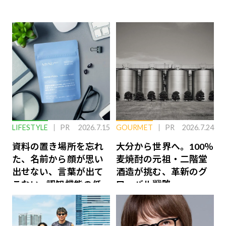
LIFESTYLE
PR
2026.7.15
GOURMET
PR
2026.7.24
資料の置き場所を忘れ
大分から世界へ。100％
た、名前から顔が思い
麦焼酎の元祖・二階堂
出せない、言葉が出て
酒造が挑む、革新のグ
こない…認知機能の低
ローバル戦略
下を救う、脳のインナ
ーケアとは