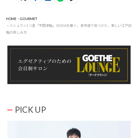
HOME
GOURMET
ミシュラン1つ星「宇田津鮨」のDNAを継ぐ。表参道で見つけた、新しい江戸前
鮨の楽しみ方
PICK UP