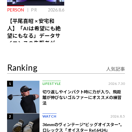
PERSON
PR
2026.8.6
【平尾喜昭 × 安宅和
人】「AIは希望にも絶
望にもなる」データサ
イエンスの先駆者が語
り合うAI時代の意思決
定
Ranking
人気記事
1
LIFESTYLE
2026.7.30
切り返しやインパクト時に力が入り、飛距
離が伸びないゴルファーにオススメの練習
法
2
WATCH
2026.8.5
36mmのヴィンテージ"ビッグオイスター"。
ロレックス「オイスター Ref.6424」