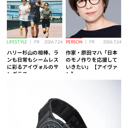
LIFESTYLE
PR
2026.7.24
PERSON
PR
2026.7.24
ハリー杉山の相棒、ラ
作家・原田マハ「日本
ンも日常もシームレス
のモノ作りを応援して
に彩るアイヴォルのサ
いきたい」【アイヴァ
ングラス
ン】