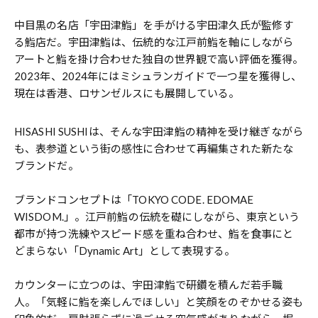
中目黒の名店「宇田津鮨」を手がける宇田津久氏が監修す
る鮨店だ。宇田津鮨は、伝統的な江戸前鮨を軸にしながら
アートと鮨を掛け合わせた独自の世界観で高い評価を獲得。
2023年、2024年にはミシュランガイドで一つ星を獲得し、
現在は香港、ロサンゼルスにも展開している。
HISASHI SUSHIは、そんな宇田津鮨の精神を受け継ぎながら
も、表参道という街の感性に合わせて再編集された新たな
ブランドだ。
ブランドコンセプトは「TOKYO CODE. EDOMAE
WISDOM.」。江戸前鮨の伝統を礎にしながら、東京という
都市が持つ洗練やスピード感を重ね合わせ、鮨を食事にと
どまらない「Dynamic Art」として表現する。
カウンターに立つのは、宇田津鮨で研鑽を積んだ若手職
人。「気軽に鮨を楽しんでほしい」と笑顔をのぞかせる姿も