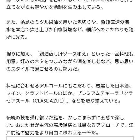
立てながらも軽やかな余韻を生み出している。
また、糸島のミツル醤油を用いた煮切りや、漁師直送の海
水を本店で炊き上げた自家製塩など、細部へのこだわりも随
所に光る。
握りに加え、「鮑酒蒸し肝ソース和え」といった一品料理も
用意。好みのネタをつまみながら酒を楽しむなど、思い思い
のスタイルで過ごせるのも魅力だ。
料理に合わせるアルコールにもこだわり、厳選した日本酒、
ワイン、クラフトビールのほか、プレミアムテキーラ「クラ
セアスール（CLASE AZUL）」などを取り揃えている。
伝統の技を受け継いだ鮨を、かしこまらずに五感で楽し
む。おまかせが主流の高級鮨店とは異なるアプローチで、江
戸前鮨の魅力をより自由に味わえる一軒だ。