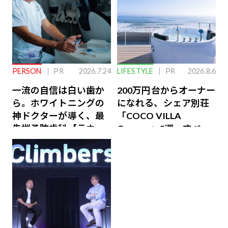
PERSON
PR
2026.7.24
LIFESTYLE
PR
2026.8.6
一流の自信は白い歯か
200万円台からオーナー
ら。ホワイトニングの
になれる、シェア別荘
神ドクターが導く、最
「COCO VILLA
先端予防歯科【ラウン
Owners」3選。すべて
ジ会員特典あり】
が絶景、収益も得られ
るその仕組みとは