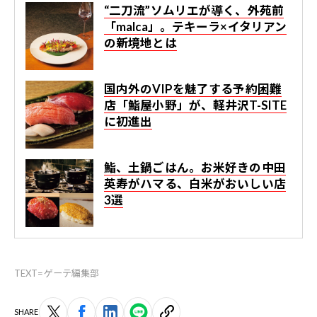
“二刀流”ソムリエが導く、外苑前
「malca」。テキーラ×イタリアン
の新境地とは
国内外のVIPを魅了する予約困難
店「鮨屋小野」が、軽井沢T-SITE
に初進出
鮨、土鍋ごはん。お米好きの中田
英寿がハマる、白米がおいしい店
3選
TEXT=ゲーテ編集部
SHARE