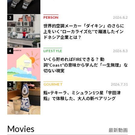
3
PERSON
2026.8.2
世界的空調メーカー「ダイキン」のさらに
上をいく“ローカライズ化”で躍進したイン
ドネシア企業とは？
4
LIFESTYLE
2026.8.3
いくら貯めればFIREできる？ 動
詞“Coast”の意味から学んだ「一生無理」な
切ない現実
5
GOURMET
2026.7.31
鮨×テキーラ、ミシュラン1つ星「宇田津
鮨」で体験した、大人の新ペアリング
Movies
最新動画