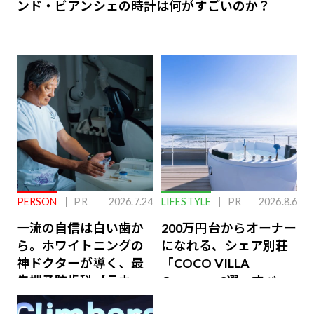
ンド・ビアンシェの時計は何がすごいのか？
PERSON
PR
2026.7.24
LIFESTYLE
PR
2026.8.6
一流の自信は白い歯か
200万円台からオーナー
ら。ホワイトニングの
になれる、シェア別荘
神ドクターが導く、最
「COCO VILLA
先端予防歯科【ラウン
Owners」3選。すべて
ジ会員特典あり】
が絶景、収益も得られ