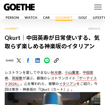
PERSON
WATCH
CAR
GOURMET
GOLF
LIFEST
GOURMET
2024.06.11
Qkurt｜中田英寿が日常使いする、気
取らず楽しめる神楽坂のイタリアン
SHARE
レストランを愛してやまない
秋元康
、
小山薫堂
、
中田英
寿
、
見城徹
が選ぶ、最強のレストランガイド
「ゲーテイス
ト2024」
。心を奪われた、衝撃の
イタリアン
をご紹介。今
回は東京・神楽坂の『Qkurt（カート）』。