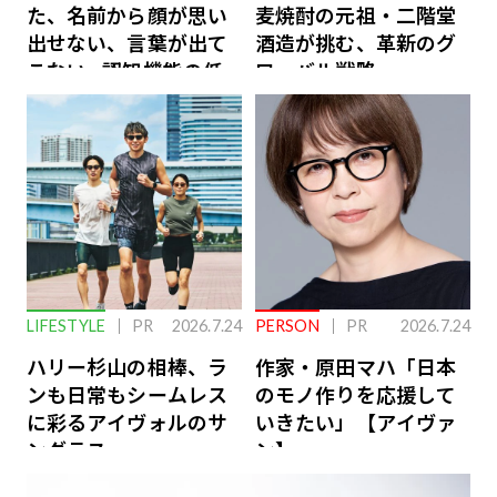
た、名前から顔が思い
麦焼酎の元祖・二階堂
出せない、言葉が出て
酒造が挑む、革新のグ
こない…認知機能の低
ローバル戦略
下を救う、脳のインナ
ーケアとは
LIFESTYLE
PR
2026.7.24
PERSON
PR
2026.7.24
ハリー杉山の相棒、ラ
作家・原田マハ「日本
ンも日常もシームレス
のモノ作りを応援して
に彩るアイヴォルのサ
いきたい」【アイヴァ
ングラス
ン】