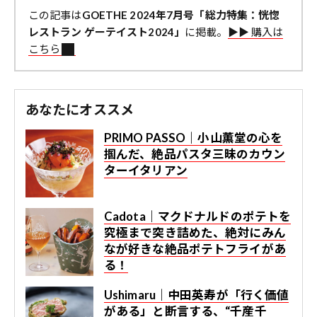
この記事は
GOETHE 2024年7月号「総力特集：恍惚
レストラン ゲーテイスト2024」
に掲載。
▶︎▶︎ 購入は
こちら
あなたにオススメ
PRIMO PASSO｜小山薫堂の心を
掴んだ、絶品パスタ三昧のカウン
ターイタリアン
Cadota｜マクドナルドのポテトを
究極まで突き詰めた、絶対にみん
なが好きな絶品ポテトフライがあ
る！
Ushimaru｜中田英寿が「行く価値
がある」と断言する、“千産千