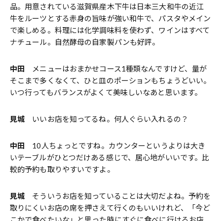
品。用意されている滋賀県産木下牛は日本三大和牛の近江
牛をルーツとする赤身の旨味が強い和牛で、パスタやメイン
で楽しめる。料理には化学調味料を使わず、ワインはすべて
ナチュール。自然酵母の自家製パンも好評。
中田
メニューはおまかせコース1種類なんですけど、量が
そこまで多くなくて、ひと皿のポーションもちょうどいい。
いつ行ってもバランスがよくて美味しいなあと思います。
見城
いいお店を知ってるね。何人ぐらい入れるの？
中田
10人ちょっとですね。カウンターというよりは大き
いテーブルがひとつだけある感じで、居心地がいいです。比
較的予約も取りやすいですよ。
見城
そういうお店を知っていることは大切だよね。予約を
取りにくいお店の席を押さえて行くのもいいけれど、「今ど
こかで食べたいな」と思った時にすぐに食べに行けるお店