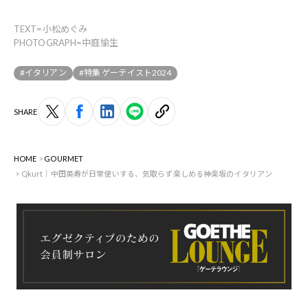
TEXT=小松めぐみ
PHOTOGRAPH=中庭愉生
#イタリアン
#特集 ゲーテイスト2024
SHARE
HOME
GOURMET
Qkurt｜中田英寿が日常使いする、気取らず楽しめる神楽坂のイタリアン