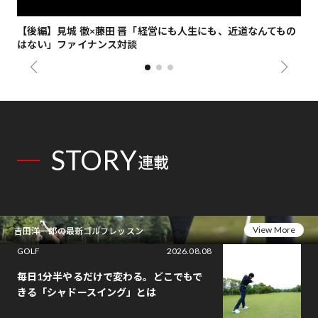
【後編】見城 徹×藤田 晋「経営にも人生にも、近道なんてもの
【
はない」ファイナンス対談
総
STORY
連載
View More
吉田洋一郎の最新ゴルフレッスン
GOLF
2026.08.08
毎日1分半やるだけで変わる。どこでもで
きる「シャドースイング」とは