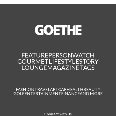
FEATURE
PERSON
WATCH
GOURMET
LIFESTYLE
STORY
LOUNGE
MAGAZINE
TAGS
FASHION
TRAVEL
ART
CAR
HEALTH
BEAUTY
GOLF
ENTERTAINMENT
FINANCE
AND MORE
Connect with us