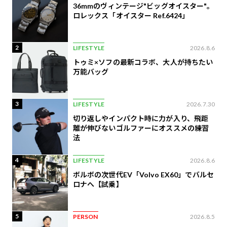
36mmのヴィンテージ"ビッグオイスター"。
ロレックス「オイスター Ref.6424」
2
LIFESTYLE
2026.8.6
トゥミ×ソフの最新コラボ、大人が持ちたい
万能バッグ
3
LIFESTYLE
2026.7.30
切り返しやインパクト時に力が入り、飛距
離が伸びないゴルファーにオススメの練習
法
4
LIFESTYLE
2026.8.6
ボルボの次世代EV「Volvo EX60」でバルセ
ロナへ【試乗】
5
PERSON
2026.8.5