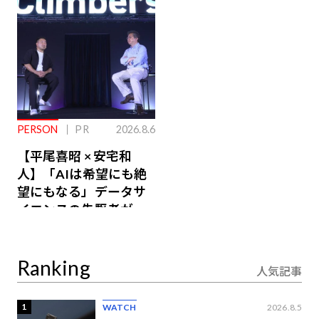
るその仕組みとは
PERSON
PR
2026.8.6
【平尾喜昭 × 安宅和
人】「AIは希望にも絶
望にもなる」データサ
イエンスの先駆者が語
り合うAI時代の意思決
定
Ranking
人気記事
1
WATCH
2026.8.5