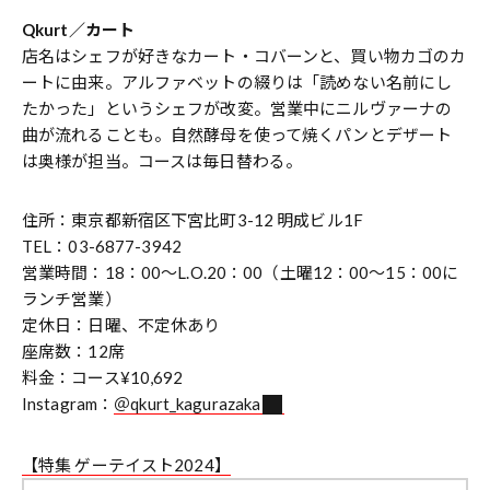
Qkurt／カート
店名はシェフが好きなカート・コバーンと、買い物カゴのカ
ートに由来。アルファベットの綴りは「読めない名前にし
たかった」というシェフが改変。営業中にニルヴァーナの
曲が流れることも。自然酵母を使って焼くパンとデザート
は奥様が担当。コースは毎日替わる。
住所：東京都新宿区下宮比町3-12 明成ビル1F
TEL：03-6877-3942
営業時間：18：00～L.O.20：00（土曜12：00～15：00に
ランチ営業）
定休日：日曜、不定休あり
座席数：12席
料金：コース¥10,692
Instagram：
＠qkurt_kagurazaka
【特集 ゲーテイスト2024】