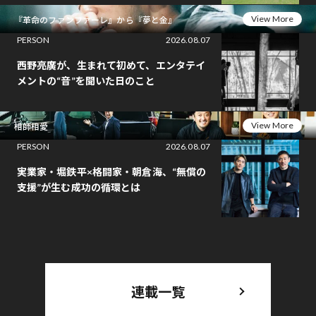
View More
『革命のファンファーレ』から『夢と金』
PERSON
2026.08.07
西野亮廣が、生まれて初めて、エンタテイ
メントの“音”を聞いた日のこと
View More
相師相愛
PERSON
2026.08.07
実業家・堀鉄平×格闘家・朝倉海、“無償の
支援”が生む成功の循環とは
連載一覧