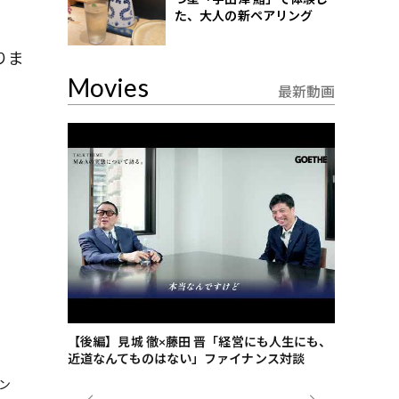
た、大人の新ペアリング
りま
Movies
最新動画
ごした、海最
【後編】見城 徹×藤田 晋「経営にも人生にも、
【ゲーテ9
近道なんてものはない」ファイナンス対談
ンタビュー
ジネス戦略
ン