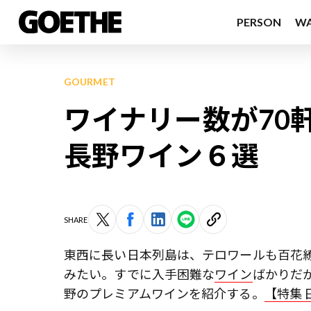
PERSON
W
GOURMET
ワイナリー数が70
長野ワイン６選
SHARE
東西に長い日本列島は、テロワールも百花
みたい。すでに入手困難な
ワイン
ばかりだ
野のプレミアムワインを紹介する。
【特集 