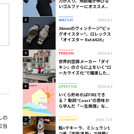
力が入り、飛距離が伸びな
いゴルファーにオススメの
練習法
2
WATCH
2026.8.5
36mmのヴィンテージ"ビッ
グオイスター"。ロレックス
「オイスター Ref.6424」
3
PERSON
2026.8.2
世界的空調メーカー「ダイ
キン」のさらに上をいく“ロ
ーカライズ化”で躍進したイ
ンドネシア企業とは？
4
LIFESTYLE
2026.8.3
いくら貯めればFIREでき
る？ 動詞“Coast”の意味か
ら学んだ「一生無理」な切
ない現実
しの
5
GOURMET
2026.7.31
口当
鮨×テキーラ、ミシュラン1
つ星「宇田津 鮨」で体験し