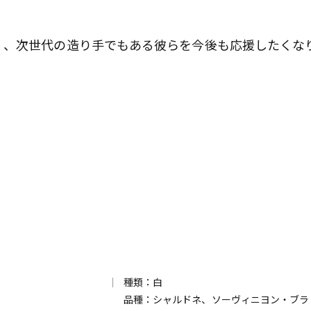
く、次世代の造り手でもある彼らを今後も応援したくな
歌舞伎俳優・尾上右近が休息を過
前列ホテル「UMITO 熱海 別邸」
種類：白
品種：シャルドネ、ソーヴィニヨン・ブラ