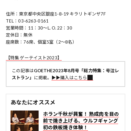
住所：東京都中央区銀座1-8-19 キラリトギンザ7F
TEL：03-6263-0161
営業時間：11：30～L. O. 22：30
定休日：無休
座席数：76席、個室5室（2～8名）
【特集 ゲーテイスト2023】
この記事は
GOETHE2023年8月号「総力特集：号泣レ
ストラン」
に掲載。
▶︎▶︎購入はこちら
あなたにオススメ
ホラン千秋が興奮！ 熟成肉を目の
前で焼き上げる、ウルフギャング
初の鉄板焼き体験！