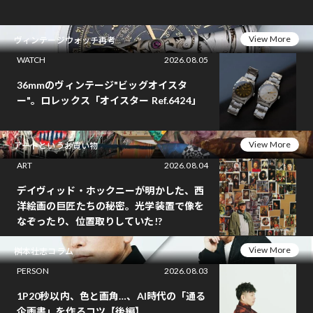
View More
ヴィンテージウォッチ再考
WATCH
2026.08.05
36mmのヴィンテージ"ビッグオイスタ
ー"。ロレックス「オイスター Ref.6424」
View More
アートというお買い物
ART
2026.08.04
デイヴィッド・ホックニーが明かした、西
洋絵画の巨匠たちの秘密。光学装置で像を
なぞったり、位置取りしていた!?
View More
桝本壮志コラム
PERSON
2026.08.03
1P20秒以内、色と画角…、AI時代の「通る
企画書」を作るコツ【後編】