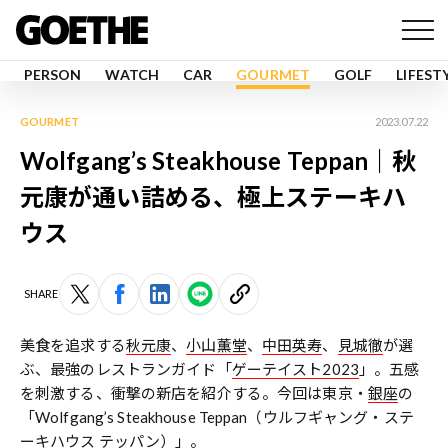
PERSON
WATCH
CAR
GOURMET
GOLF
LIFEST
GOURMET
2023.07.22
Wolfgang’s Steakhouse Teppan｜秋
元康が通い詰める、極上ステーキハ
ウス
SHARE
美食を追求する
秋元康
、
小山薫堂
、
中田英寿
、
見城徹
が選
ぶ、最強のレストランガイド「
ゲーテイスト2023
」。五感
を刺激する、衝撃の新店を紹介する。今回は東京・
銀座
の
「Wolfgang’s Steakhouse Teppan（ウルフギャング・ステ
ーキハウス テッパン）」。