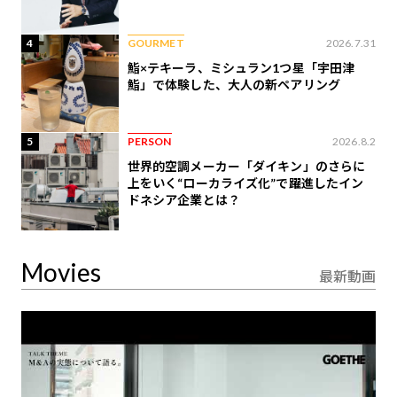
4
GOURMET
2026.7.31
鮨×テキーラ、ミシュラン1つ星「宇田津
鮨」で体験した、大人の新ペアリング
5
PERSON
2026.8.2
世界的空調メーカー「ダイキン」のさらに
上をいく“ローカライズ化”で躍進したイン
ドネシア企業とは？
Movies
最新動画