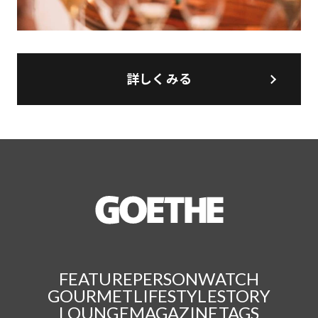
詳しくみる
FEATURE
PERSON
WATCH
GOURMET
LIFESTYLE
STORY
LOUNGE
MAGAZINE
TAGS