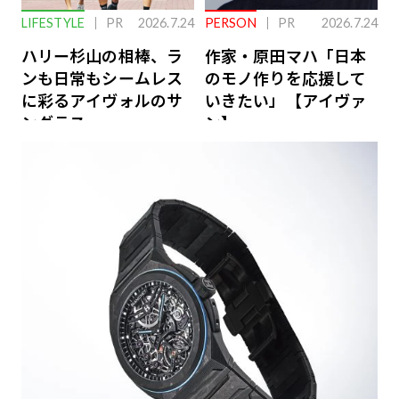
LIFESTYLE
PR
2026.7.24
PERSON
PR
2026.7.24
ハリー杉山の相棒、ラ
作家・原田マハ「日本
ンも日常もシームレス
のモノ作りを応援して
に彩るアイヴォルのサ
いきたい」【アイヴァ
ングラス
ン】