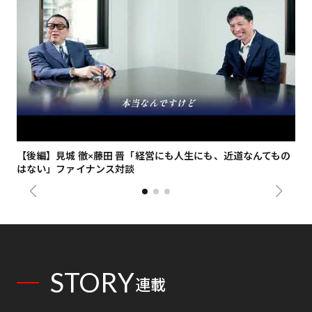
【後編】見城 徹×藤田 晋「経営にも人生にも、近道なんてもの
【
はない」ファイナンス対談
総
STORY
連載