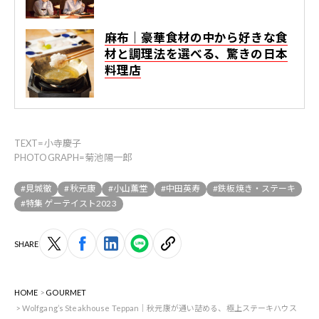
麻布｜豪華食材の中から好きな食
材と調理法を選べる、驚きの日本
料理店
TEXT=小寺慶子
PHOTOGRAPH=菊池陽一郎
#見城徹
#秋元康
#小山薫堂
#中田英寿
#鉄板焼き・ステーキ
#特集 ゲーテイスト2023
SHARE
HOME
GOURMET
Wolfgang’s Steakhouse Teppan｜秋元康が通い詰める、極上ステーキハウス