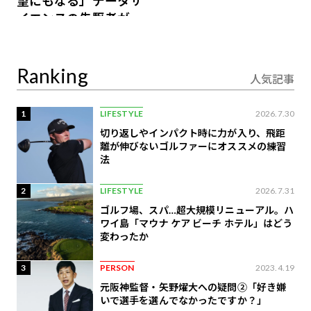
望にもなる」データサ
イエンスの先駆者が語
り合うAI時代の意思決
定
Ranking
人気記事
1
LIFESTYLE
2026.7.30
切り返しやインパクト時に力が入り、飛距
離が伸びないゴルファーにオススメの練習
法
2
LIFESTYLE
2026.7.31
ゴルフ場、スパ…超大規模リニューアル。ハ
ワイ島「マウナ ケア ビーチ ホテル」はどう
変わったか
3
PERSON
2023.4.19
元阪神監督・矢野燿大への疑問②「好き嫌
いで選手を選んでなかったですか？」