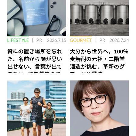
LIFESTYLE
PR
2026.7.15
GOURMET
PR
2026.7.24
資料の置き場所を忘れ
大分から世界へ。100％
た、名前から顔が思い
麦焼酎の元祖・二階堂
出せない、言葉が出て
酒造が挑む、革新のグ
こない…認知機能の低
ローバル戦略
下を救う、脳のインナ
ーケアとは