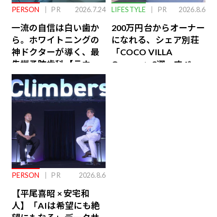
PERSON
PR
2026.7.24
LIFESTYLE
PR
2026.8.6
一流の自信は白い歯か
200万円台からオーナー
ら。ホワイトニングの
になれる、シェア別荘
神ドクターが導く、最
「COCO VILLA
先端予防歯科【ラウン
Owners」3選。すべて
ジ会員特典あり】
が絶景、収益も得られ
るその仕組みとは
PERSON
PR
2026.8.6
【平尾喜昭 × 安宅和
人】「AIは希望にも絶