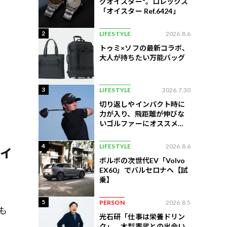
グオイスター"。ロレックス
「オイスター Ref.6424」
2
LIFESTYLE
2026.8.6
トゥミ×ソフの最新コラボ、
大人が持ちたい万能バッグ
3
LIFESTYLE
2026.7.30
切り返しやインパクト時に
力が入り、飛距離が伸びな
いゴルファーにオススメの
練習法
4
LIFESTYLE
2026.8.6
ィ
ボルボの次世代EV「Volvo
EX60」でバルセロナへ【試
乗】
5
PERSON
2026.8.5
も
光石研「仕事は栄養ドリン
ク」。木梨憲武との出会い