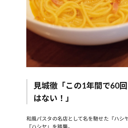
見城徹「この1年間で60
はない！」
和風パスタの名店として名を馳せた『ハシヤ
『ハシヤ』を踏襲。