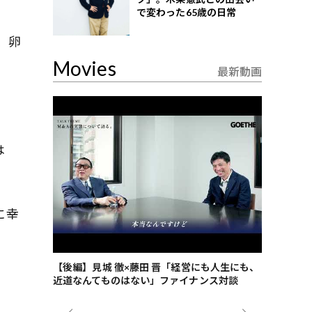
で変わった65歳の日常
、卵
Movies
最新動画
は
に幸
ごした、海最
【後編】見城 徹×藤田 晋「経営にも人生にも、
【ゲーテ9
近道なんてものはない」ファイナンス対談
ンタビュー
ジネス戦略