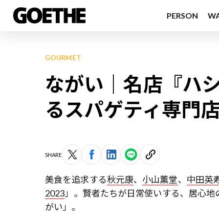
PERSON
W
GOURMET
ながい｜名店『ハ
るスパゲティ専門
SHARE
美食を追求する
秋元康
、
小山薫堂
、
中田英
2023
」。賢者たちが日常使いする、居心地の良
がい」。