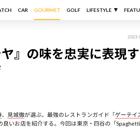
ATCH
CAR
GOURMET
GOLF
LIFESTYLE
FEATU
2023.
シヤ』の味を忠実に表現す
店
寿
、
見城徹
が選ぶ、最強のレストランガイド「
ゲーテイ
いお店を紹介する。今回は東京・四谷の「Spaghetti