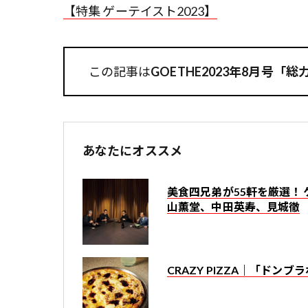
【特集 ゲーテイスト2023】
この記事は
GOETHE2023年8月号
あなたにオススメ
美食四兄弟が55軒を厳選！ 
山薫堂、中田英寿、見城徹
CRAZY PIZZA｜「ド