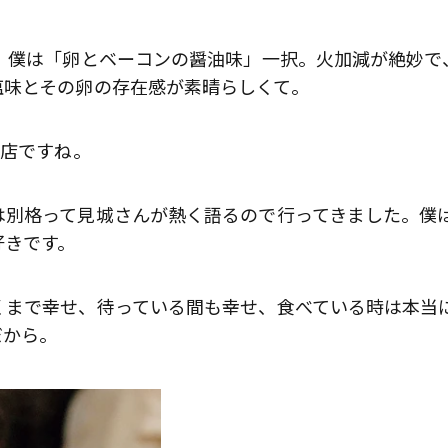
、僕は「卵とベーコンの醤油味」一択。火加減が絶妙で
塩味とその卵の存在感が素晴らしくて。
の店ですね。
別格って見城さんが熱く語るので行ってきました。僕
好きです。
まで幸せ、待っている間も幸せ、食べている時は本当
だから。
歌舞伎俳優・尾上右近が休息を過
前列ホテル「UMITO 熱海 別邸」