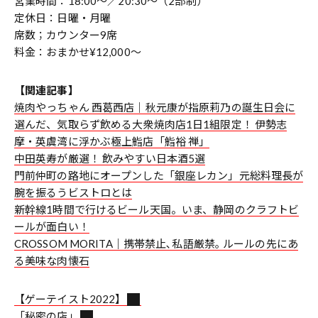
営業時間：18:00～／20:30～（2部制）
定休日：日曜・月曜
席数；カウンター9席
料金：おまかせ¥12,000～
【関連記事】
焼肉やっちゃん 西葛西店｜秋元康が指原莉乃の誕生日会に
選んだ、気取らず飲める大衆焼肉店
1日1組限定！ 伊勢志
摩・英虞湾に浮かぶ極上鮨店「鮨裕 禅」
中田英寿が厳選！ 飲みやすい日本酒5選
門前仲町の路地にオープンした「銀座レカン」元総料理長が
腕を振るうビストロとは
新幹線1時間で行けるビール天国。いま、静岡のクラフトビ
ールが面白い！
CROSSOM MORITA｜携帯禁止､私語厳禁｡ ルールの先にあ
る美味な肉懐石
【ゲーテイスト2022】
「秘密の店」