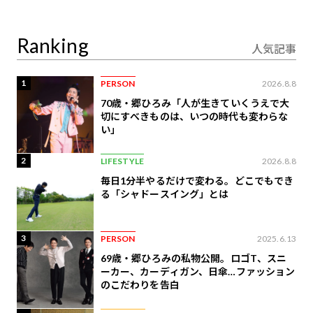
が絶景、収益も得られ
り合うAI時代の意思決
るその仕組みとは
定
Ranking
人気記事
1
PERSON
2026.8.8
70歳・郷ひろみ「人が生きていくうえで大
切にすべきものは、いつの時代も変わらな
い」
2
LIFESTYLE
2026.8.8
毎日1分半やるだけで変わる。どこでもでき
る「シャドースイング」とは
3
PERSON
2025.6.13
69歳・郷ひろみの私物公開。ロゴT、スニ
ーカー、カーディガン、日傘…ファッション
のこだわりを告白