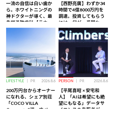
一流の自信は白い歯か
【西野亮廣】わずか34
ら。ホワイトニングの
時間で4億8000万円を
神ドクターが導く、最
調達。投資してもらう
先端予防歯科【ラウン
には、何が一番問われ
ジ会員特典あり】
るのか
LIFESTYLE
PR
2026.8.6
PERSON
PR
2026.8.6
200万円台からオーナー
【平尾喜昭 × 安宅和
になれる、シェア別荘
人】「AIは希望にも絶
「COCO VILLA
望にもなる」データサ
Owners」3選。すべて
イエンスの先駆者が語