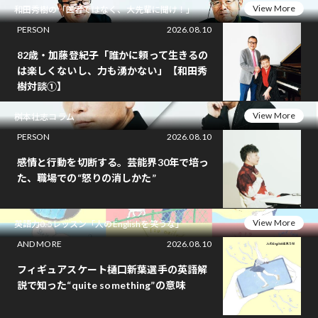
View More
和田秀樹の「医者ではなく、大先輩に聞け！」
PERSON
2026.08.10
82歳・加藤登紀子「誰かに頼って生きるの
は楽しくないし、力も湧かない」【和田秀
樹対談①】
View More
桝本壮志コラム
PERSON
2026.08.10
感情と行動を切断する。芸能界30年で培っ
た、職場での“怒りの消しかた”
View More
英語力0.5レッスン「人のEnglishを笑うな」
AND MORE
2026.08.10
フィギュアスケート樋口新葉選手の英語解
説で知った“quite something”の意味