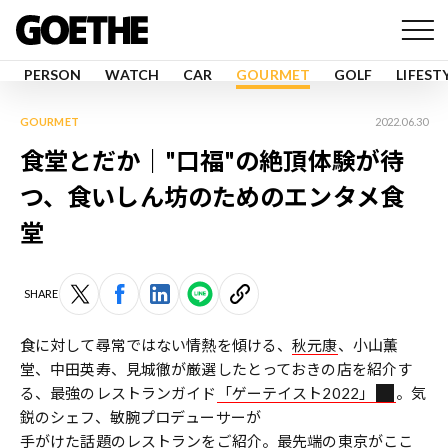
PERSON
WATCH
CAR
GOURMET
GOLF
LIFEST
GOURMET
2022.06.30
食堂とだか｜"口福"の絶頂体験が待
つ、食いしん坊のためのエンタメ食
堂
SHARE
食に対して尋常ではない情熱を傾ける、
秋元康
、小山薫
堂、中田英寿、見城徹が厳選したとっておきの店を紹介す
る、最強のレストランガイド
「ゲーテイスト2022」
。気
鋭のシェフ、敏腕プロデューサーが
手がけた話題のレストランをご紹介。最先端の東京がここ