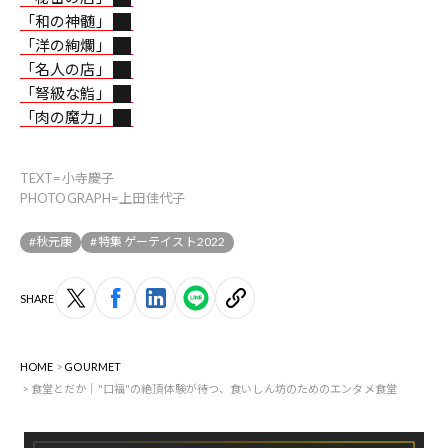
「和の神髄」
「洋の絢爛」
「名人の店」
「弩級な鮨」
「肉の魔力」
TEXT=小寺慶子
PHOTOGRAPH=上田佳代子
#秋元康
#特集 ゲーテイスト2022
SHARE
HOME
GOURMET
食堂とだか｜"口福"の絶頂体験が待つ、食いしん坊のためのエンタメ食堂