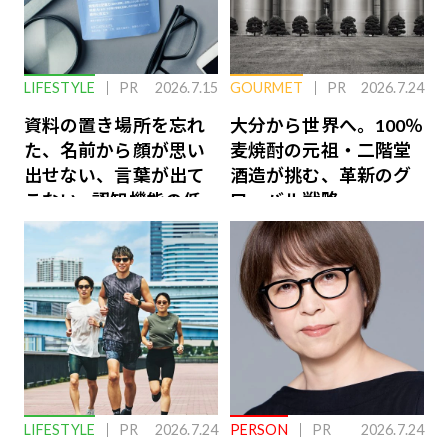
LIFESTYLE
PR
2026.7.15
GOURMET
PR
2026.7.24
資料の置き場所を忘れ
大分から世界へ。100％
た、名前から顔が思い
麦焼酎の元祖・二階堂
出せない、言葉が出て
酒造が挑む、革新のグ
こない…認知機能の低
ローバル戦略
下を救う、脳のインナ
ーケアとは
LIFESTYLE
PR
2026.7.24
PERSON
PR
2026.7.24