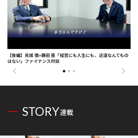
【後編】見城 徹×藤田 晋「経営にも人生にも、近道なんてもの
【
はない」ファイナンス対談
総
STORY
連載