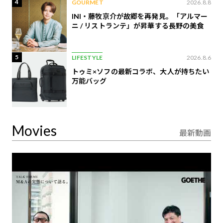
4
GOURMET
2026.8.8
INI・藤牧京介が故郷を再発見。「アルマー
ニ / リストランテ」が昇華する長野の美食
5
LIFESTYLE
2026.8.6
トゥミ×ソフの最新コラボ、大人が持ちたい
万能バッグ
Movies
最新動画