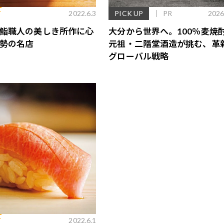
T
2022.6.3
PICK UP
PR
2026
鮨職人の美しき所作に心
大分から世界へ。100％麦焼
勢の名店
元祖・二階堂酒造が挑む、革
グローバル戦略
歌舞伎俳優・尾上右近が休息を過
前列ホテル「UMITO 熱海 別邸」
T
2022.6.1