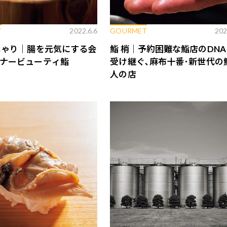
T
2022.6.6
GOURMET
202
しゃり｜腸を元気にする会
鮨 梢｜予約困難な鮨店のDNA
ナービューティ鮨
受け継ぐ､麻布十番･新世代の
人の店