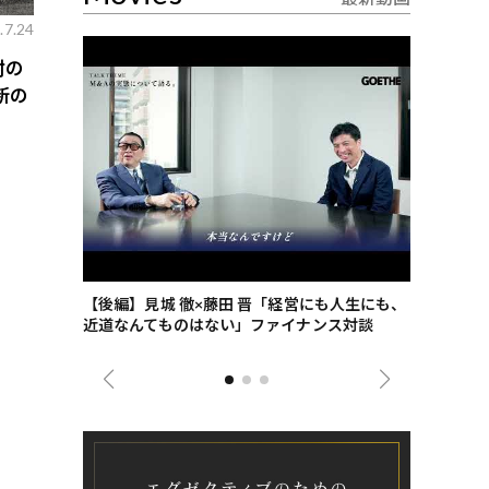
.7.24
酎の
新の
ごした、海最
【後編】見城 徹×藤田 晋「経営にも人生にも、
【ゲーテ9
近道なんてものはない」ファイナンス対談
ンタビュー
ジネス戦略