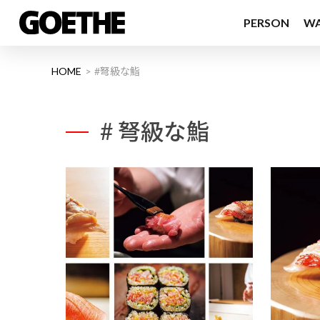
PERSON
W
HOME
#弩級な鮨
# 弩級な鮨