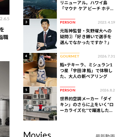
リニューアル。ハワイ島
「マウナ ケア ビーチ ホテ
ル」はどう変わったか
2.6.5
3
PERSON
2023.4.19
を
元阪神監督・矢野燿大への
疑問②「好き嫌いで選手を
鮨職
選んでなかったですか？」
4
GOURMET
2026.7.31
鮨×テキーラ、ミシュラン1
つ星「宇田津 鮨」で体験し
た、大人の新ペアリング
5
PERSON
2026.8.2
世界的空調メーカー「ダイ
キン」のさらに上をいく“ロ
ーカライズ化”で躍進したイ
ンドネシア企業とは？
Movies
最新動画