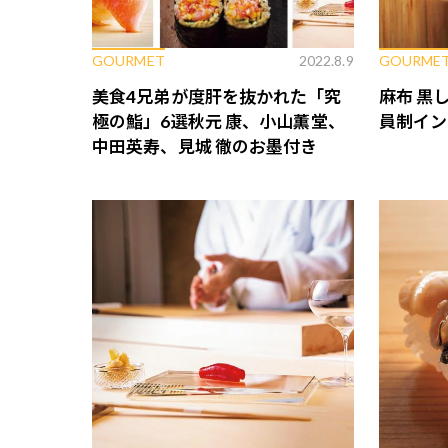
GOURMET
2022.8.9
GOURME
美食4兄弟が度肝を抜かれた「究
麻布 黒
極の鮨」6選――秋元 康、小山薫堂、
員制イン
中田英寿、見城 徹のお墨付き