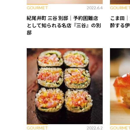
GOURMET
2022.6.4
GOURME
紀尾井町 三谷 別邸｜予約困難店
こま田｜
として知られる名店『三谷』の別
酔する伊
邸
GOURMET
2022.6.2
GOURME