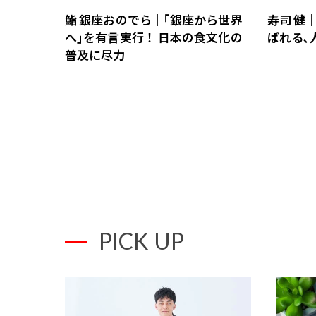
鮨 銀座おのでら｜｢銀座から世界
寿司 健
へ｣を有言実行！ 日本の食文化の
ばれる､
普及に尽力
PICK UP