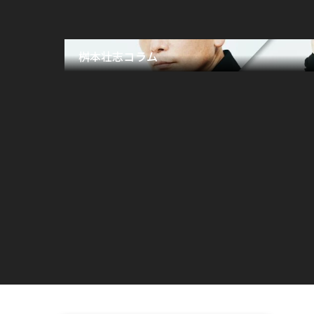
桝本壮志コラム