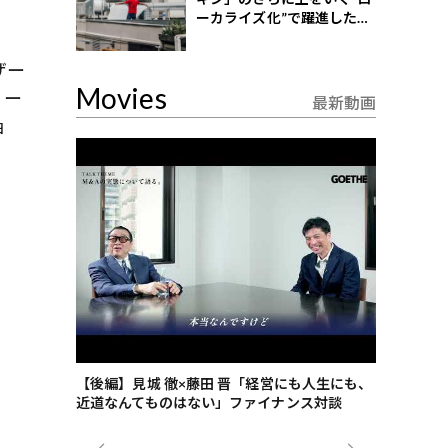
ーカライズ化”で躍進したイ
ンドネシア企業とは？
ザー
Movies
リー
最新動画
ョ
ごした、海最
【後編】見城 徹×藤田 晋「経営にも人生にも、
【ゲーテ9
近道なんてものはない」ファイナンス対談
ンタビュー
ジネス戦略