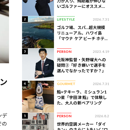
力が入り、飛距離が伸びな
いゴルファーにオススメの
練習法
2
LIFESTYLE
2026.7.31
ゴルフ場、スパ…超大規模
リニューアル。ハワイ島
「マウナ ケア ビーチ ホテ
ル」はどう変わったか
3
PERSON
2023.4.19
元阪神監督・矢野燿大への
疑問②「好き嫌いで選手を
選んでなかったですか？」
ウン
4
GOURMET
2026.7.31
鮨×テキーラ、ミシュラン1
つ星「宇田津 鮨」で体験し
た、大人の新ペアリング
ンデ
5
PERSON
2026.8.2
での
世界的空調メーカー「ダイ
キン」のさらに上をいく“ロ