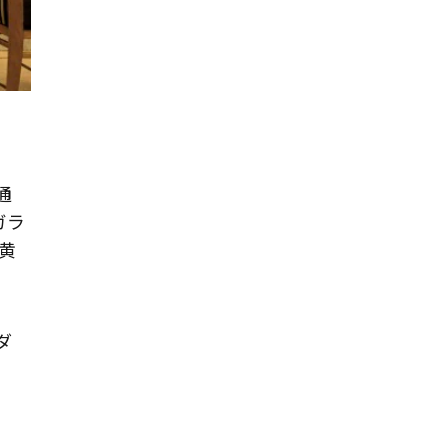
通
ガラ
黄
ダ