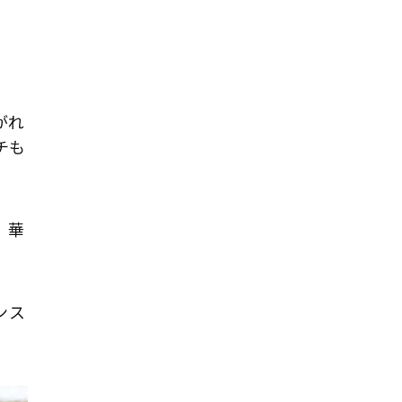
がれ
チも
。華
ンス