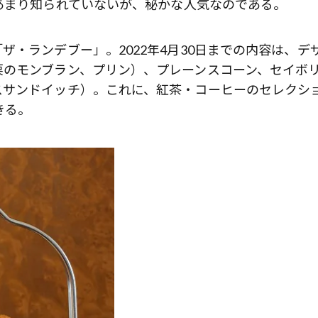
あまり知られていないが、秘かな人気なのである。
・ランデブー」。2022年4月30日までの内容は、デ
栗のモンブラン、プリン）、プレーンスコーン、セイボ
スサンドイッチ）。これに、紅茶・コーヒーのセレクシ
きる。
歌舞伎俳優・尾上右近が休息を過
前列ホテル「UMITO 熱海 別邸」