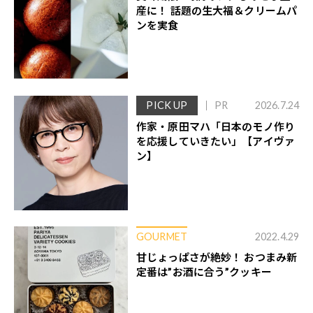
産に！ 話題の生大福＆クリームパ
ンを実食
PICK UP
PR
2026.7.24
作家・原田マハ「日本のモノ作り
を応援していきたい」【アイヴァ
ン】
GOURMET
2022.4.29
甘じょっぱさが絶妙！ おつまみ新
定番は”お酒に合う”クッキー