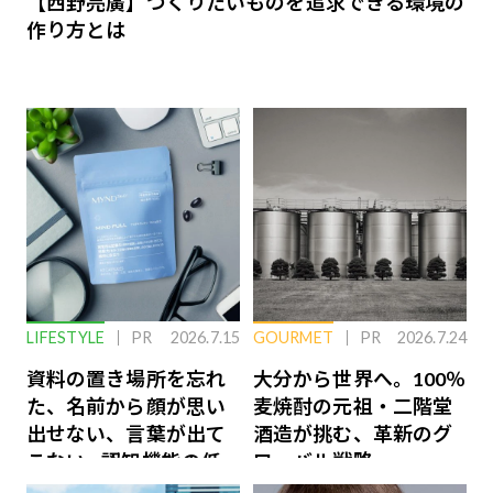
【西野亮廣】つくりたいものを追求できる環境の
作り方とは
LIFESTYLE
PR
2026.7.15
GOURMET
PR
2026.7.24
資料の置き場所を忘れ
大分から世界へ。100％
た、名前から顔が思い
麦焼酎の元祖・二階堂
出せない、言葉が出て
酒造が挑む、革新のグ
こない…認知機能の低
ローバル戦略
下を救う、脳のインナ