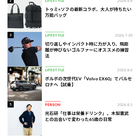
2
LIFESTYLE
2026.8.6
トゥミ×ソフの最新コラボ、大人が持ちたい
万能バッグ
3
LIFESTYLE
2026.7.30
切り返しやインパクト時に力が入り、飛距
離が伸びないゴルファーにオススメの練習
法
4
LIFESTYLE
2026.8.6
ボルボの次世代EV「Volvo EX60」でバルセ
ロナへ【試乗】
5
PERSON
2026.8.5
光石研「仕事は栄養ドリンク」。木梨憲武
との出会いで変わった65歳の日常