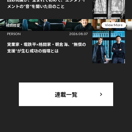
メントの“音”を聞いた日のこと
View More
相師相愛
PERSON
2026.08.07
実業家・堀鉄平×格闘家・朝倉海、“無償の
支援”が生む成功の循環とは
連載一覧