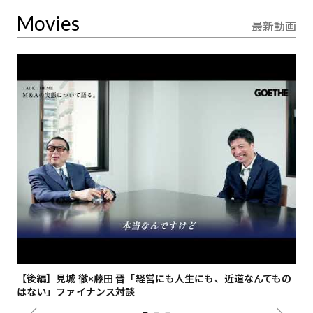
Movies
最新動画
【後編】見城 徹×藤田 晋「経営にも人生にも、近道なんてもの
【
はない」ファイナンス対談
総