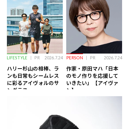
ーケアとは
LIFESTYLE
PR
2026.7.24
PERSON
PR
2026.7.24
ハリー杉山の相棒、ラ
作家・原田マハ「日本
ンも日常もシームレス
のモノ作りを応援して
に彩るアイヴォルのサ
いきたい」【アイヴァ
ングラス
ン】