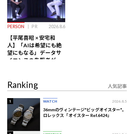
PERSON
PR
2026.8.6
【平尾喜昭 × 安宅和
人】「AIは希望にも絶
望にもなる」データサ
イエンスの先駆者が語
り合うAI時代の意思決
定
Ranking
人気記事
1
WATCH
2026.8.5
36mmのヴィンテージ"ビッグオイスター"。
ロレックス「オイスター Ref.6424」