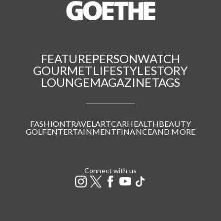
FEATURE
PERSON
WATCH
GOURMET
LIFESTYLE
STORY
LOUNGE
MAGAZINE
TAGS
FASHION
TRAVEL
ART
CAR
HEALTH
BEAUTY
GOLF
ENTERTAINMENT
FINANCE
AND MORE
Connect with us