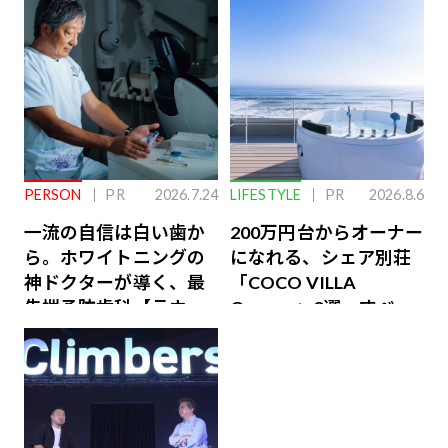
PERSON
PR
2026.7.24
LIFESTYLE
PR
2026.8.6
一流の自信は白い歯か
200万円台からオーナー
ら。ホワイトニングの
になれる、シェア別荘
神ドクターが導く、最
「COCO VILLA
先端予防歯科【ラウン
Owners」3選。すべて
ジ会員特典あり】
が絶景、収益も得られ
るその仕組みとは