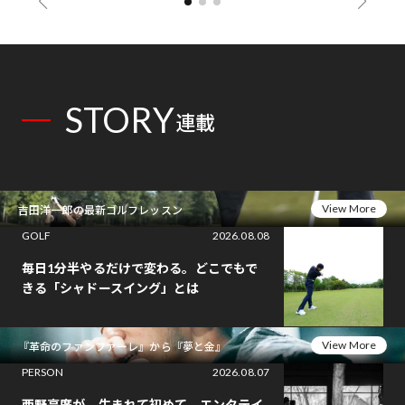
STORY
連載
View More
吉田洋一郎の最新ゴルフレッスン
GOLF
2026.08.08
毎日1分半やるだけで変わる。どこでもで
きる「シャドースイング」とは
View More
『革命のファンファーレ』から『夢と金』
PERSON
2026.08.07
西野亮廣が、生まれて初めて、エンタテイ