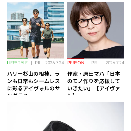
下を救う、脳のインナ
ーケアとは
LIFESTYLE
PR
2026.7.24
PERSON
PR
2026.7.24
ハリー杉山の相棒、ラ
作家・原田マハ「日本
ンも日常もシームレス
のモノ作りを応援して
に彩るアイヴォルのサ
いきたい」【アイヴァ
ングラス
ン】