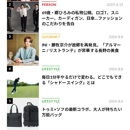
2
PERSON
2025.6.13
69歳・郷ひろみの私物公開。ロゴT、スニ
ーカー、カーディガン、日傘…ファッション
のこだわりを告白
3
GOURMET
2026.8.8
INI・藤牧京介が故郷を再発見。「アルマー
ニ / リストランテ」が昇華する長野の美食
4
LIFESTYLE
2026.8.8
毎日1分半やるだけで変わる。どこでもでき
る「シャドースイング」とは
5
LIFESTYLE
2026.8.6
トゥミ×ソフの最新コラボ、大人が持ちたい
万能バッグ