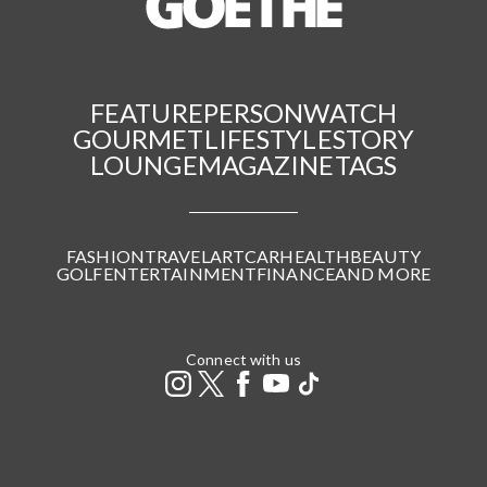
FEATURE
PERSON
WATCH
GOURMET
LIFESTYLE
STORY
LOUNGE
MAGAZINE
TAGS
FASHION
TRAVEL
ART
CAR
HEALTH
BEAUTY
GOLF
ENTERTAINMENT
FINANCE
AND MORE
Connect with us