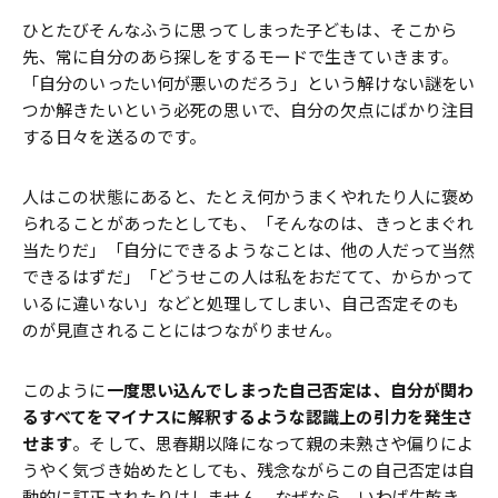
ひとたびそんなふうに思ってしまった子どもは、そこから
先、常に自分のあら探しをするモードで生きていきます。
「自分のいったい何が悪いのだろう」という解けない謎をい
つか解きたいという必死の思いで、自分の欠点にばかり注目
する日々を送るのです。
人はこの状態にあると、たとえ何かうまくやれたり人に褒め
られることがあったとしても、「そんなのは、きっとまぐれ
当たりだ」「自分にできるようなことは、他の人だって当然
できるはずだ」「どうせこの人は私をおだてて、からかって
いるに違いない」などと処理してしまい、自己否定そのも
のが見直されることにはつながりません。
このように
一度思い込んでしまった自己否定は、自分が関わ
るすべてをマイナスに解釈するような認識上の引力を発生さ
せます
。そして、思春期以降になって親の未熟さや偏りによ
うやく気づき始めたとしても、残念ながらこの自己否定は自
動的に訂正されたりはしません。なぜなら、いわば生乾き