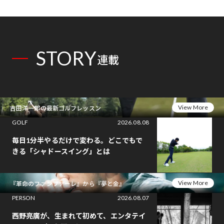
STORY
連載
View More
吉田洋一郎の最新ゴルフレッスン
GOLF
2026.08.08
毎日1分半やるだけで変わる。どこでもで
きる「シャドースイング」とは
View More
『革命のファンファーレ』から『夢と金』
PERSON
2026.08.07
西野亮廣が、生まれて初めて、エンタテイ