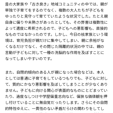
昔の大家族や「古き良き」地域コミュニティの中では、親が
単独で子育てをするのでなく、複数の大人たちが子どもを
ゆったりと見守って育てていたような状況でした。たとえ親
自身に偏りや未熟さがあったとしても、その弊害は複数性に
よって適度に希釈されるので、子どもへの悪影響も、直接的
なものではなかったのです。しかし、今日の核家族という環
境は、育児負担が親だけに集中してしまい、親に余裕がな
くなるだけでなく、その閉じた隔離的状況の中では、親の
言動が子どもに対して一種の洗脳的な作用を及ぼすことに
なってしまいやすいのです。
また、自閉的傾向のある人が親になった場合などは、本人
としては普通に子育てをしているつもりでも、子どもに対し
て、質的にかなり悪影響を及ぼしてしまうことが少なくあり
ません。子どもに向ける関心が表面的なものにとどまってい
たり、過度なしつけや学歴偏重志向など、偏狭な価値観を押
し付けていることに無自覚だったりします。さらにその自閉
的特性ゆえに、一貫性のない矛盾だらけの関わりをしてし