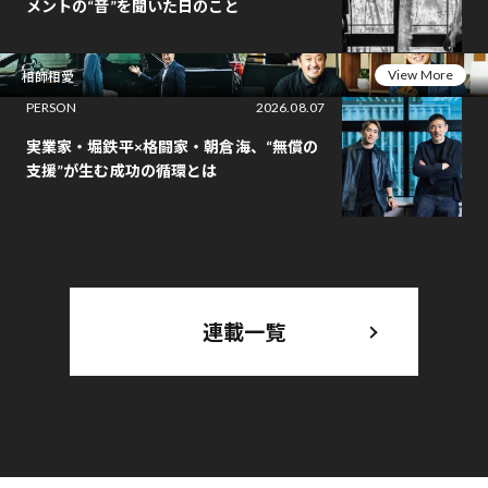
メントの“音”を聞いた日のこと
View More
相師相愛
PERSON
2026.08.07
実業家・堀鉄平×格闘家・朝倉海、“無償の
支援”が生む成功の循環とは
連載一覧