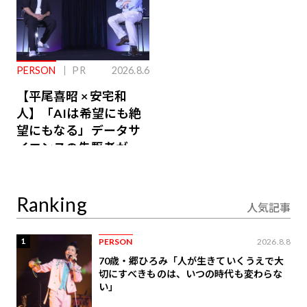
PERSON
PR
2026.8.6
【平尾喜昭 × 安宅和
人】「AIは希望にも絶
望にもなる」データサ
イエンスの先駆者が語
り合うAI時代の意思決
定
Ranking
人気記事
1
PERSON
2026.8.8
70歳・郷ひろみ「人が生きていくうえで大
切にすべきものは、いつの時代も変わらな
い」