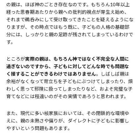
の親は、ほぼ神のごとき存在なのです。もちろん10年以上
経った思春期あたりから親への批判的視点が芽生え始め、
それまで鵜呑みにして受け取ってきたことを疑えるようにな
りますが、その時点ではもう既に、子どもの人格の基礎部
分には、しっかりと親の足跡が残されてしまっているわけで
す。
ところが
実際の親は、もちろん神ではなく不完全な人間に
過ぎないのですから、子どもに対してどんな時でも問題な
く接することができるわけではありません
。しばしば親は
余裕がなくなって苛立ちを子どもにぶつけてしまったり、煩
わしく思って邪険に扱ってしまったりなど、およそ完璧な子
育てなどには程遠いのがその実情であろうと思われます。
また、現代に多い核家族においては、その閉鎖的な環境ゆ
えに、親の未熟さや偏りが、ダイレクトに子どもに影響し
やすいという問題もあります。