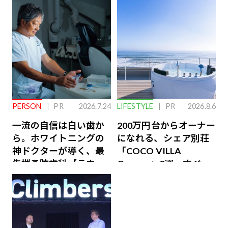
PERSON
PR
2026.7.24
LIFESTYLE
PR
2026.8.6
一流の自信は白い歯か
200万円台からオーナー
ら。ホワイトニングの
になれる、シェア別荘
神ドクターが導く、最
「COCO VILLA
先端予防歯科【ラウン
Owners」3選。すべて
ジ会員特典あり】
が絶景、収益も得られ
るその仕組みとは