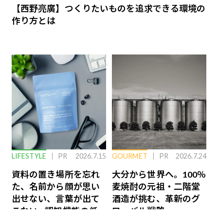
【西野亮廣】つくりたいものを追求できる環境の
作り方とは
LIFESTYLE
PR
2026.7.15
GOURMET
PR
2026.7.24
資料の置き場所を忘れ
大分から世界へ。100％
た、名前から顔が思い
麦焼酎の元祖・二階堂
出せない、言葉が出て
酒造が挑む、革新のグ
こない…認知機能の低
ローバル戦略