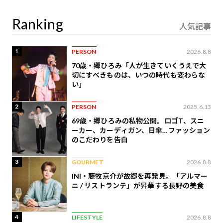
定
Ranking
人気記事
1
PERSON
2026.8.8
70歳・郷ひろみ「人が生きていくうえで大
切にすべきものは、いつの時代も変わらな
い」
2
PERSON
2025.6.13
69歳・郷ひろみの私物公開。ロゴT、スニ
ーカー、カーディガン、日傘…ファッション
のこだわりを告白
3
GOURMET
2026.8.8
INI・藤牧京介が故郷を再発見。「アルマー
ニ / リストランテ」が昇華する長野の美食
4
LIFESTYLE
2026.8.8