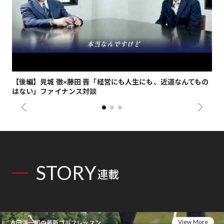
【後編】見城 徹×藤田 晋「経営にも人生にも、近道なんてもの
【
はない」ファイナンス対談
総
STORY
連載
View More
吉田洋一郎の最新ゴルフレッスン