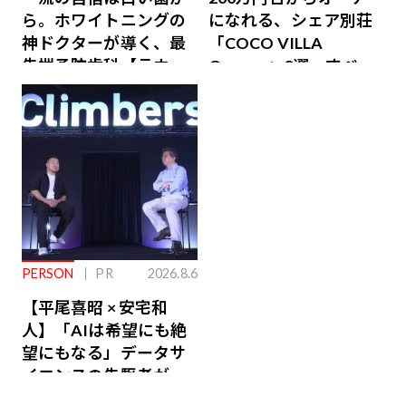
ら。ホワイトニングの
になれる、シェア別荘
神ドクターが導く、最
「COCO VILLA
先端予防歯科【ラウン
Owners」3選。すべて
ジ会員特典あり】
が絶景、収益も得られ
るその仕組みとは
PERSON
PR
2026.8.6
【平尾喜昭 × 安宅和
人】「AIは希望にも絶
望にもなる」データサ
イエンスの先駆者が語
り合うAI時代の意思決