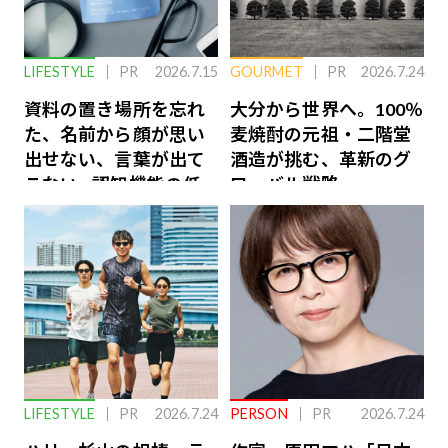
LIFESTYLE
PR
2026.7.15
GOURMET
PR
2026.7.24
資料の置き場所を忘れ
大分から世界へ。100％
た、名前から顔が思い
麦焼酎の元祖・二階堂
出せない、言葉が出て
酒造が挑む、革新のグ
こない…認知機能の低
ローバル戦略
下を救う、脳のインナ
ーケアとは
LIFESTYLE
PR
2026.7.24
PERSON
PR
2026.7.24