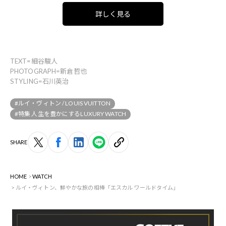
詳しく見る
TEXT=細谷駿人
PHOTOGRAPH=新倉哲也
STYLING=石川英治
#ルイ・ヴィトン / LOUIS VUITTON
#特集 人生を豊かにするLUXURY WATCH
SHARE
HOME
WATCH
ルイ・ヴィトン、鮮やかな旅の相棒「エスカル ワールドタイム」