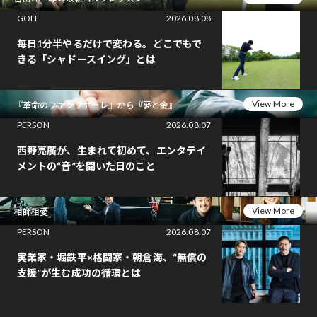
GOLF
2026.08.08
毎日1分半やるだけで変わる。どこでもで
きる「シャドースイング」とは
View More
『革命のファンファーレ』から『夢と金』
PERSON
2026.08.07
西野亮廣が、生まれて初めて、エンタテイ
メントの“音”を聞いた日のこと
View More
相師相愛
PERSON
2026.08.07
実業家・堀鉄平×格闘家・朝倉海、“無償の
支援”が生む成功の循環とは