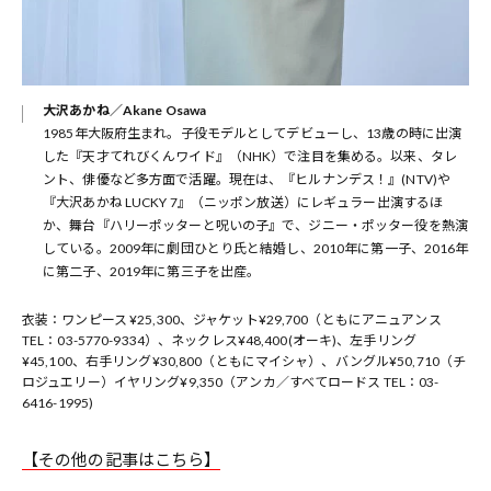
大沢あかね／Akane Osawa
1985年大阪府生まれ。子役モデルとしてデビューし、13歳の時に出演
した『天才てれびくんワイド』（NHK）で注目を集める。以来、タレ
ント、俳優など多方面で活躍。現在は、『ヒルナンデス！』(NTV)や
『大沢あかね LUCKY 7』（ニッポン放送）にレギュラー出演するほ
か、舞台『ハリーポッターと呪いの子』で、ジニー・ポッター役を熱演
している。2009年に劇団ひとり氏と結婚し、2010年に第一子、2016年
に第二子、2019年に第三子を出産。
衣装：ワンピース ¥25,300、ジャケット¥29,700（ともにアニュアンス
TEL：03-5770-9334）、ネックレス¥48,400(オーキ)、左手リング
¥45,100、右手リング¥30,800（ともにマイシャ）、バングル¥50,710（チ
ロジュエリー）イヤリング¥9,350（アンカ／すべてロードス TEL：03-
6416-1995)
【その他の記事はこちら】