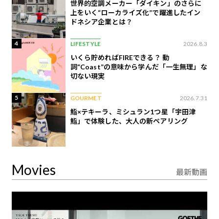
世界的空調メーカー「ダイキン」のさらに
上をいく“ローカライズ化”で躍進したイン
ドネシア企業とは？
4
LIFESTYLE
2026.8.3
いくら貯めればFIREできる？ 動
詞“Coast”の意味から学んだ「一生無理」な
切ない現実
5
GOURMET
2026.7.31
鮨×テキーラ、ミシュラン1つ星「宇田津
鮨」で体験した、大人の新ペアリング
Movies
最新動画