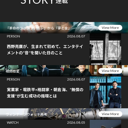
連載
View More
『革命のファンファーレ』から『夢と金』
PERSON
2026.08.07
西野亮廣が、生まれて初めて、エンタテイ
メントの“音”を聞いた日のこと
View More
相師相愛
PERSON
2026.08.07
実業家・堀鉄平×格闘家・朝倉海、“無償の
支援”が生む成功の循環とは
View More
ヴィンテージウォッチ再考
WATCH
2026.08.05