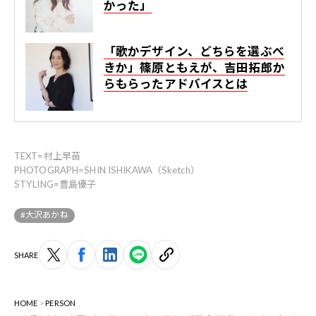
かった」
「歌かデザイン、どちらを選ぶべ
きか」篠原ともえが、吉田拓郎か
らもらったアドバイスとは
TEXT=村上早苗
PHOTOGRAPH=SHIN ISHIKAWA（Sketch）
STYLING=豊島優子
#大沢あかね
SHARE
HOME
PERSON