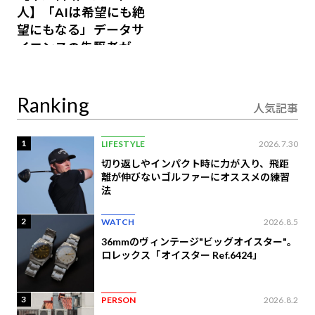
人】「AIは希望にも絶
望にもなる」データサ
イエンスの先駆者が語
り合うAI時代の意思決
定
Ranking
人気記事
1
LIFESTYLE
2026.7.30
切り返しやインパクト時に力が入り、飛距
離が伸びないゴルファーにオススメの練習
法
2
WATCH
2026.8.5
36mmのヴィンテージ"ビッグオイスター"。
ロレックス「オイスター Ref.6424」
3
PERSON
2026.8.2