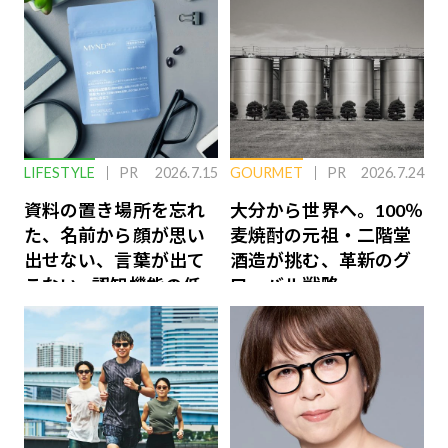
LIFESTYLE
PR
2026.7.15
GOURMET
PR
2026.7.24
資料の置き場所を忘れ
大分から世界へ。100％
た、名前から顔が思い
麦焼酎の元祖・二階堂
出せない、言葉が出て
酒造が挑む、革新のグ
こない…認知機能の低
ローバル戦略
下を救う、脳のインナ
ーケアとは