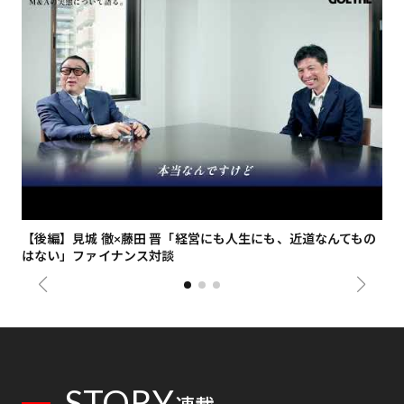
【後編】見城 徹×藤田 晋「経営にも人生にも、近道なんてもの
【
はない」ファイナンス対談
総
STORY