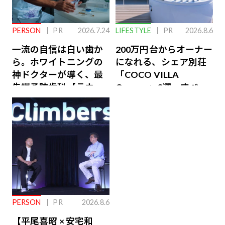
PERSON
PR
2026.7.24
LIFESTYLE
PR
2026.8.6
一流の自信は白い歯か
200万円台からオーナー
ら。ホワイトニングの
になれる、シェア別荘
神ドクターが導く、最
「COCO VILLA
先端予防歯科【ラウン
Owners」3選。すべて
ジ会員特典あり】
が絶景、収益も得られ
るその仕組みとは
PERSON
PR
2026.8.6
【平尾喜昭 × 安宅和