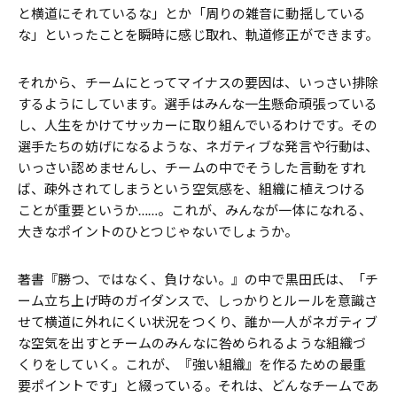
と横道にそれているな」とか「周りの雑音に動揺している
な」といったことを瞬時に感じ取れ、軌道修正ができます。
それから、チームにとってマイナスの要因は、いっさい排除
するようにしています。選手はみんな一生懸命頑張っている
し、人生をかけてサッカーに取り組んでいるわけです。その
選手たちの妨げになるような、ネガティブな発言や行動は、
いっさい認めませんし、チームの中でそうした言動をすれ
ば、疎外されてしまうという空気感を、組織に植えつける
ことが重要というか……。これが、みんなが一体になれる、
大きなポイントのひとつじゃないでしょうか。
――著書『勝つ、ではなく、負けない。』の中で黒田氏は、「チ
ーム立ち上げ時のガイダンスで、しっかりとルールを意識さ
せて横道に外れにくい状況をつくり、誰か一人がネガティブ
な空気を出すとチームのみんなに咎められるような組織づ
くりをしていく。これが、『強い組織』を作るための最重
要ポイントです」と綴っている。それは、どんなチームであ