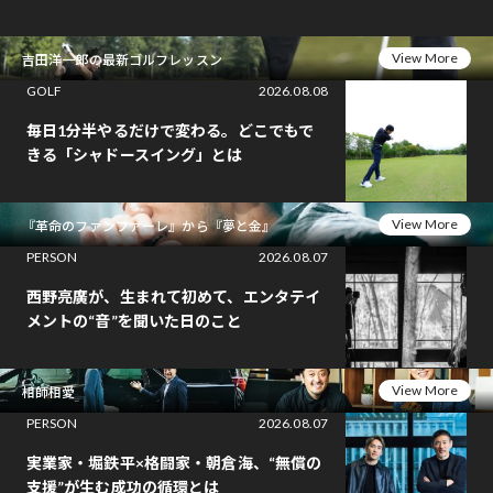
View More
吉田洋一郎の最新ゴルフレッスン
GOLF
2026.08.08
毎日1分半やるだけで変わる。どこでもで
きる「シャドースイング」とは
View More
『革命のファンファーレ』から『夢と金』
PERSON
2026.08.07
西野亮廣が、生まれて初めて、エンタテイ
メントの“音”を聞いた日のこと
View More
相師相愛
PERSON
2026.08.07
実業家・堀鉄平×格闘家・朝倉海、“無償の
支援”が生む成功の循環とは