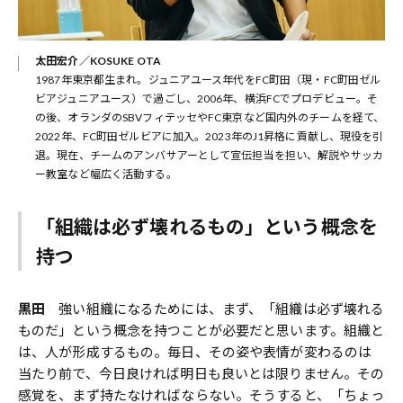
太田宏介／KOSUKE OTA
1987年東京都生まれ。ジュニアユース年代をFC町田（現・FC町田ゼル
ビアジュニアユース）で過ごし、2006年、横浜FCでプロデビュー。そ
の後、オランダのSBVフィテッセやFC東京など国内外のチームを経て、
2022年、FC町田ゼルビアに加入。2023年のJ1昇格に貢献し、現役を引
退。現在、チームのアンバサアーとして宣伝担当を担い、解説やサッカ
ー教室など幅広く活動する。
「組織は必ず壊れるもの」という概念を
持つ
黒田
強い組織になるためには、まず、「組織は必ず壊れる
ものだ」という概念を持つことが必要だと思います。組織と
は、人が形成するもの。毎日、その姿や表情が変わるのは
当たり前で、今日良ければ明日も良いとは限りません。その
感覚を、まず持たなければならない。そうすると、「ちょっ