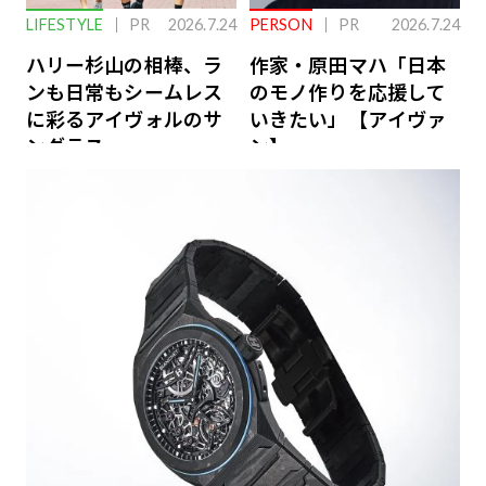
LIFESTYLE
PR
2026.7.24
PERSON
PR
2026.7.24
ハリー杉山の相棒、ラ
作家・原田マハ「日本
ンも日常もシームレス
のモノ作りを応援して
に彩るアイヴォルのサ
いきたい」【アイヴァ
ングラス
ン】