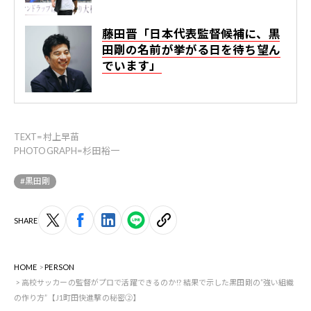
藤田晋「日本代表監督候補に、黒
田剛の名前が挙がる日を待ち望ん
でいます」
TEXT=村上早苗
PHOTOGRAPH=杉田裕一
#黒田剛
SHARE
HOME
PERSON
高校サッカーの監督がプロで活躍できるのか!? 結果で示した黒田剛の”強い組織
の作り方”【J1町田快進撃の秘密②】