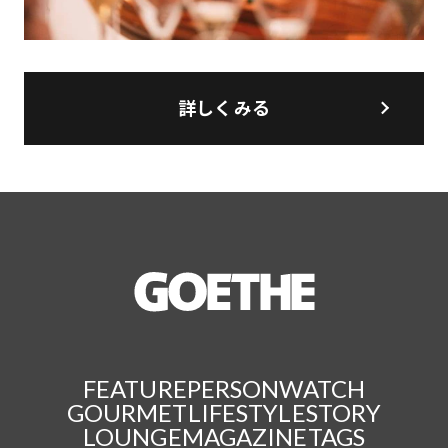
詳しくみる
FEATURE
PERSON
WATCH
GOURMET
LIFESTYLE
STORY
LOUNGE
MAGAZINE
TAGS