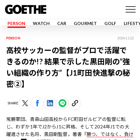
PERSON
WATCH
CAR
GOURMET
GOLF
LIFEST
PERSON
2024.12.22
高校サッカーの監督がプロで活躍で
きるのか!? 結果で示した黒田剛の”強
い組織の作り方”【J1町田快進撃の秘
密②】
SHARE
常勝軍団、青森山田高校からFC町田ゼルビアの監督に転
じ、わずか1年でJ2からJ1に昇格、そして2024年J1での大
躍進させた名将、黒田剛監督。著書『
勝つ、ではなく、負け