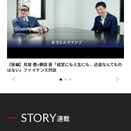
【後編】見城 徹×藤田 晋「経営にも人生にも、近道なんてもの
【
はない」ファイナンス対談
総
STORY
連載