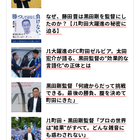
なぜ、藤田晋は黒田剛を監督にし
たのか？【J1町田大躍進の秘密に
迫る】
J1大躍進のFC町田ゼルビア。太田
宏介が語る、黒田監督の”効果的な
言語化”の正体とは
黒田剛監督「何歳からだって挑戦
できる。最後の勝負、腹を決めて
町田にきた」
J1町田・黒田剛監督「プロの世界
は”結果”がすべて。どんな雑音に
も惑わされない」