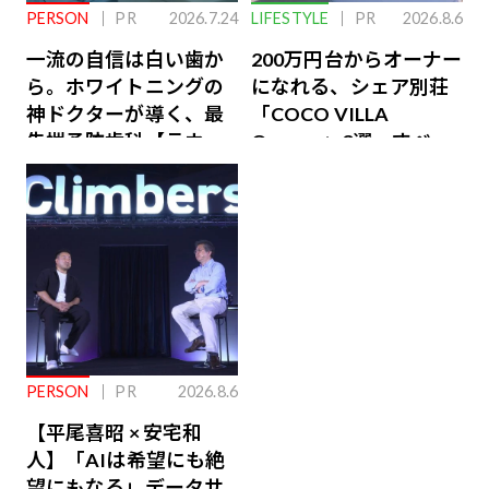
PERSON
PR
2026.7.24
LIFESTYLE
PR
2026.8.6
一流の自信は白い歯か
200万円台からオーナー
ら。ホワイトニングの
になれる、シェア別荘
神ドクターが導く、最
「COCO VILLA
先端予防歯科【ラウン
Owners」3選。すべて
ジ会員特典あり】
が絶景、収益も得られ
るその仕組みとは
PERSON
PR
2026.8.6
【平尾喜昭 × 安宅和
人】「AIは希望にも絶
望にもなる」データサ