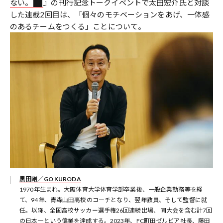
ない。
』の刊行記念トークイベントで太田宏介氏と対談
した連載2回目は、「個々のモチベーションをあげ、一体感
のあるチームをつくる」ことについて。
黒田剛／GO KURODA
1970年生まれ。大阪体育大学体育学部卒業後、一般企業勤務等を経
て、94年、青森山田高校のコーチとなり、翌年教員、そして監督に就
任。以降、全国高校サッカー選手権26回連続出場、 同大会を含む計7回
の日本一という偉業を達成する。2023年、FC町田ゼルビア社長、藤田