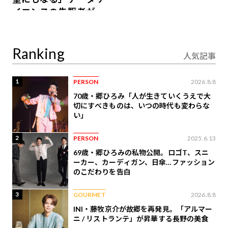
イエンスの先駆者が語
り合うAI時代の意思決
定
Ranking
人気記事
1
PERSON
2026.8.8
70歳・郷ひろみ「人が生きていくうえで大
切にすべきものは、いつの時代も変わらな
い」
2
PERSON
2025.6.13
69歳・郷ひろみの私物公開。ロゴT、スニ
ーカー、カーディガン、日傘…ファッション
のこだわりを告白
3
GOURMET
2026.8.8
INI・藤牧京介が故郷を再発見。「アルマー
ニ / リストランテ」が昇華する長野の美食