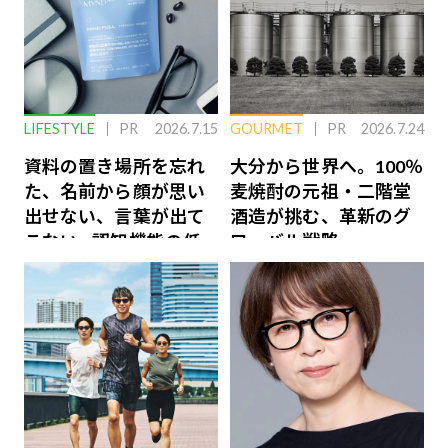
LIFESTYLE
PR
2026.7.15
GOURMET
PR
2026.7.24
資料の置き場所を忘れ
大分から世界へ。100％
た、名前から顔が思い
麦焼酎の元祖・二階堂
出せない、言葉が出て
酒造が挑む、革新のグ
こない…認知機能の低
ローバル戦略
下を救う、脳のインナ
ーケアとは