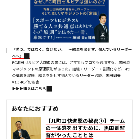
『勝つ、ではなく、負けない。 〜結果を出せず、悩んでいるリーダー
へ〜』
FC町田ゼルビア大躍進の裏には、アマでもプロでも通用する、黒田流
マネジメントの原理原則があった。組織・リーダー・言語化など、4つ
の講義を収録。結果を出せず悩んでいるリーダー必読。黒田剛著
¥1,540／幻冬舎
▶︎▶︎▶︎購入はこちら
あなたにおすすめ
【J1町田快進撃の秘密①】チーム
の一体感を出すために、黒田剛監
督がやったこととは