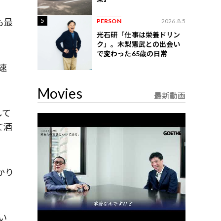
も最
5
PERSON
2026.8.5
光石研「仕事は栄養ドリン
ク」。木梨憲武との出会い
で変わった65歳の日常
速
Movies
最新動画
して
て酒
かり
い