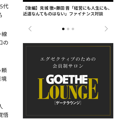
5代
ごした、海最
【後編】見城 徹×藤田 晋「経営にも人生にも、
【ゲーテ9
近道なんてものはない」ファイナンス対談
ンタビュー
名
ジネス戦略
一線
口の
う頼
苦境
人
覚悟