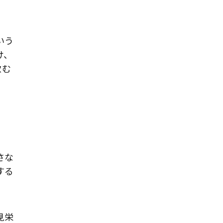
いう
け、
飲む
。
さな
する
見栄