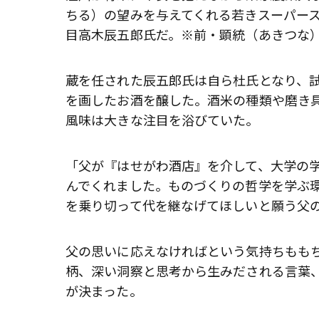
ちる）の望みを与えてくれる若きスーパース
目高木辰五郎氏だ。※前・顕統（あきつな）氏
蔵を任された辰五郎氏は自ら杜氏となり、
を画したお酒を醸した。酒米の種類や磨き
風味は大きな注目を浴びていた。
「父が『はせがわ酒店』を介して、大学の
んでくれました。ものづくりの哲学を学ぶ
を乗り切って代を継なげてほしいと願う父
父の思いに応えなければという気持ちもも
柄、深い洞察と思考から生みだされる言葉
が決まった。