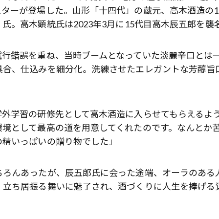
ターが登場した。山形「十四代」の蔵元、高木酒造の1
歌舞伎俳優・尾上右近が休息を過
前列ホテル「UMITO 熱海 別邸」
。高木顕統氏は2023年3月に15代目高木辰五郎を襲
試行錯誤を重ね、当時ブームとなっていた淡麗辛口とは
具合、仕込みを細分化。洗練させたエレガントな芳醇旨
学外学習の研修先として高木酒造に入らせてもらえるよ
環境として最高の道を用意してくれたのです。なんとか
の精いっぱいの贈り物でした」
ちろんあったが、辰五郎氏に会った途端、オーラのある
、立ち居振る舞いに魅了され、酒づくりに人生を捧げる