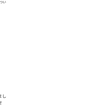
つい
まし
せ