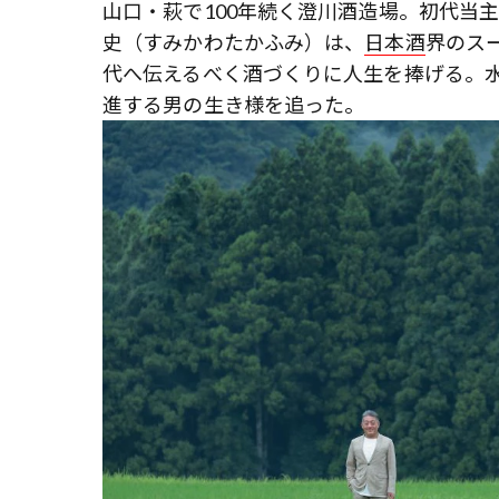
山口・萩で100年続く澄川酒造場。初代当
史（すみかわたかふみ）は、
日本酒
界のス
代へ伝えるべく酒づくりに人生を捧げる。
進する男の生き様を追った。