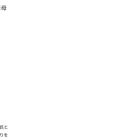
酒母
氏と
りを