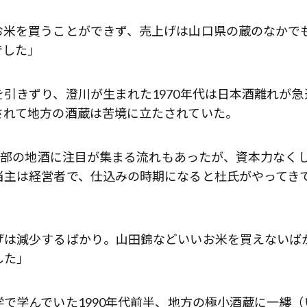
お米を買うことができず、売上げは山口県の蔵のなかで
でした」
引きずり、澄川が生まれた1970年代は日本酒離れが急
されて地方の酒蔵は苦境に立たされていた。
、一部の地酒に注目が集まる流れもあったが、資本力なく
当主は経営者で、仕込みの時期になると杜氏がやってき
げは減少するばかり。山田錦などいいお米を買えないば
した」
で学んでいた1990年代前半、地方の極小酒蔵に一縷（