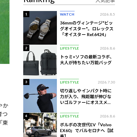
人気記事
1
WATCH
2026.8.5
36mmのヴィンテージ"ビッ
グオイスター"。ロレックス
「オイスター Ref.6424」
2
LIFESTYLE
2026.8.6
トゥミ×ソフの最新コラボ、
大人が持ちたい万能バッグ
3
LIFESTYLE
2026.7.30
切り返しやインパクト時に
力が入り、飛距離が伸びな
いゴルファーにオススメの
やか
練習法
育つ
4
LIFESTYLE
2026.8.6
「東
ボルボの次世代EV「Volvo
EX60」でバルセロナへ【試
乗】