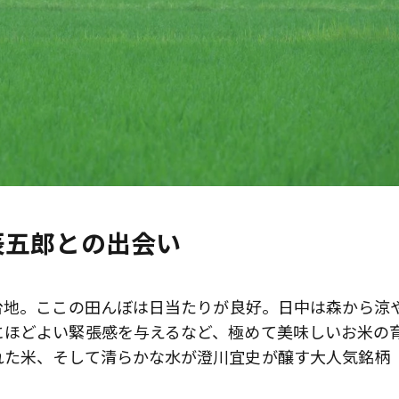
辰五郎との出会い
台地。ここの田んぼは日当たりが良好。日中は森から涼
にほどよい緊張感を与えるなど、極めて美味しいお米の
れた米、そして清らかな水が澄川宜史が醸す大人気銘柄