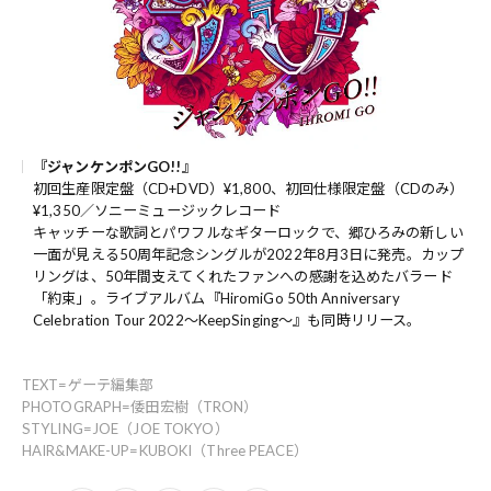
『ジャンケンポンGO!!』
初回生産限定盤（CD+DVD）¥1,800、初回仕様限定盤（CDのみ）
¥1,350／ソニーミュージックレコード
キャッチーな歌詞とパワフルなギターロックで、郷ひろみの新しい
一面が見える50周年記念シングルが2022年8月3日に発売。カップ
リングは、50年間支えてくれたファンへの感謝を込めたバラード
「約束」。ライブアルバム『HiromiGo 50th Anniversary
Celebration Tour 2022～KeepSinging～』も同時リリース。
TEXT=ゲーテ編集部
PHOTOGRAPH=倭田宏樹（TRON）
STYLING=JOE（JOE TOKYO）
HAIR&MAKE-UP=KUBOKI（Three PEACE）