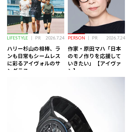
LIFESTYLE
PR
2026.7.24
PERSON
PR
2026.7.24
ハリー杉山の相棒、ラ
作家・原田マハ「日本
ンも日常もシームレス
のモノ作りを応援して
に彩るアイヴォルのサ
いきたい」【アイヴァ
ングラス
ン】