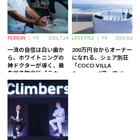
PERSON
PR
2026.7.24
LIFESTYLE
PR
2026.8.6
一流の自信は白い歯か
200万円台からオーナー
ら。ホワイトニングの
になれる、シェア別荘
神ドクターが導く、最
「COCO VILLA
先端予防歯科【ラウン
Owners」3選。すべて
ジ会員特典あり】
が絶景、収益も得られ
るその仕組みとは