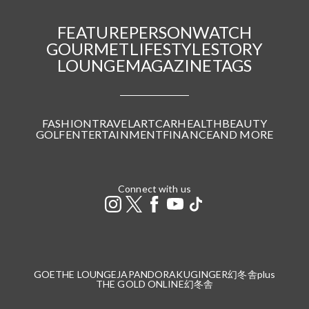
FEATURE
PERSON
WATCH
GOURMET
LIFESTYLE
STORY
LOUNGE
MAGAZINE
TAGS
FASHION
TRAVEL
ART
CAR
HEALTH
BEAUTY
GOLF
ENTERTAINMENT
FINANCE
AND MORE
Connect with us
GOETHE LOUNGE
JAPANDORAKU
GINGER
幻冬舎plus
THE GOLD ONLINE
幻冬舎