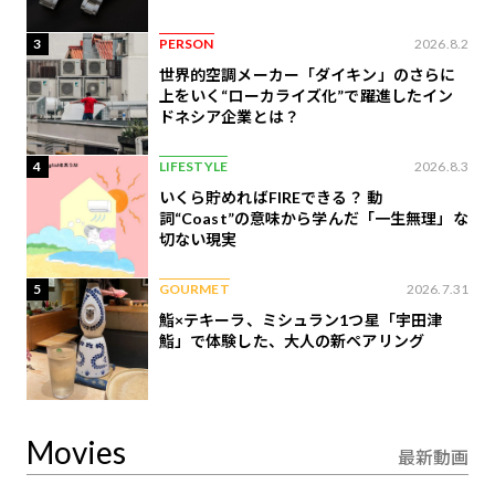
3
PERSON
2026.8.2
世界的空調メーカー「ダイキン」のさらに
上をいく“ローカライズ化”で躍進したイン
ドネシア企業とは？
4
LIFESTYLE
2026.8.3
いくら貯めればFIREできる？ 動
詞“Coast”の意味から学んだ「一生無理」な
切ない現実
5
GOURMET
2026.7.31
鮨×テキーラ、ミシュラン1つ星「宇田津
鮨」で体験した、大人の新ペアリング
Movies
最新動画