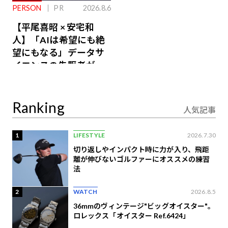
PERSON
PR
2026.8.6
【平尾喜昭 × 安宅和
人】「AIは希望にも絶
望にもなる」データサ
イエンスの先駆者が語
り合うAI時代の意思決
定
Ranking
人気記事
1
LIFESTYLE
2026.7.30
切り返しやインパクト時に力が入り、飛距
離が伸びないゴルファーにオススメの練習
法
2
WATCH
2026.8.5
36mmのヴィンテージ"ビッグオイスター"。
ロレックス「オイスター Ref.6424」