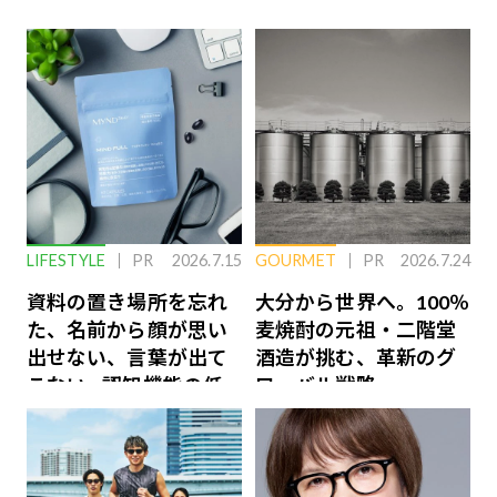
LIFESTYLE
PR
2026.7.15
GOURMET
PR
2026.7.24
資料の置き場所を忘れ
大分から世界へ。100％
た、名前から顔が思い
麦焼酎の元祖・二階堂
出せない、言葉が出て
酒造が挑む、革新のグ
こない…認知機能の低
ローバル戦略
下を救う、脳のインナ
ーケアとは