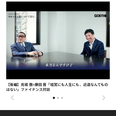
【後編】見城 徹×藤田 晋「経営にも人生にも、近道なんてもの
【
はない」ファイナンス対談
総