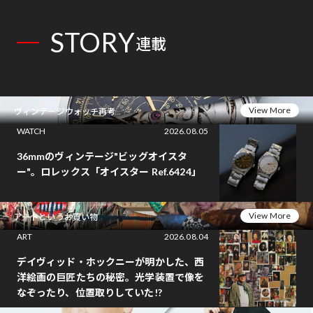
STORY
連載
View More
ヴィンテージウォッチ再考
WATCH
2026.08.05
36mmのヴィンテージ"ビッグオイスタ
ー"。ロレックス「オイスター Ref.6424」
View More
アートというお買い物
ART
2026.08.04
デイヴィッド・ホックニーが明かした、西
洋絵画の巨匠たちの秘密。光学装置で像を
なぞったり、位置取りしていた!?