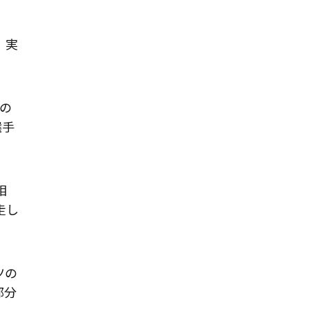
。実
の
選手
相
走し
ツの
部分