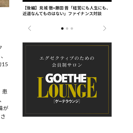
ごした、海最
【後編】見城 徹×藤田 晋「経営にも人生にも、
【ゲーテ9
近道なんてものはない」ファイナンス対談
ンタビュー
ジネス戦略
ク
ト、
15
、患
、
備が
者さ