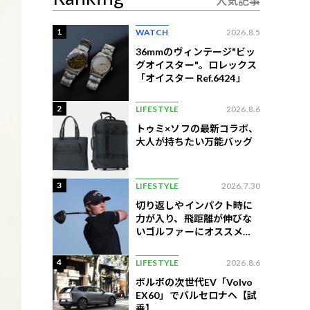
人気記事
1
WATCH
2026.8.5
36mmのヴィンテージ"ビッ
グオイスター"。ロレックス
「オイスター Ref.6424」
2
LIFESTYLE
2026.8.6
トゥミ×ソフの最新コラボ、
大人が持ちたい万能バッグ
3
LIFESTYLE
2026.7.30
切り返しやインパクト時に
力が入り、飛距離が伸びな
いゴルファーにオススメの
練習法
4
LIFESTYLE
2026.8.6
ボルボの次世代EV「Volvo
EX60」でバルセロナへ【試
乗】