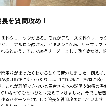
歌舞伎俳優・尾上右近が休息を過
前列ホテル「UMITO 熱海 別邸」
院長を質問攻め！
う歯科クリニックがある。それがアミーズ歯科クリニッ
だが、ヒアルロン酸注入、ビタミンC点滴、リップリフ
れるという。そこで統括リーダーとして働く彼女は、約
専門用語がまったくわからなくて苦労しました。例えば
が次はRCFに変わったり……。RCTは根治（根管治療）
が、これが理解できないと患者さんへの説明や治療の準
もらいながらひとつひとつ覚えていきました。今でも患
らゆるパターンを想定して院長を質問攻めにしています
もらうため、ですね」