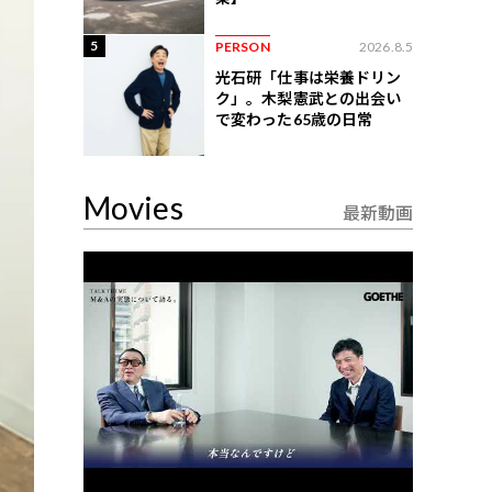
5
PERSON
2026.8.5
光石研「仕事は栄養ドリン
ク」。木梨憲武との出会い
で変わった65歳の日常
Movies
最新動画