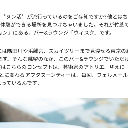
〝ヌン活〞が流行っているのをご存知ですか? 他とは
歌舞伎俳優・尾上右近が休息を過
ー体験ができる場所を見つけちゃいました。それが竹芝
前列ホテル「UMITO 熱海 別邸」
ョン」にある、バー&ラウンジ「ウィスク」です。
には隅田川や浜離宮、スカイツリーまで見渡せる東京の
ます。そんな眺望のなか、このバー&ラウンジでいただ
実はこちらのコンセプトは、芸術家のアトリエ。ゆえに
ごとに変わるアフタヌーンティーは、毎回、フェルメール
なっているんです。