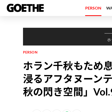
PERSON
W
ホ
PERSON
ホラン千秋もため息
浸るアフタヌーン
秋の閃き空間」Vol.