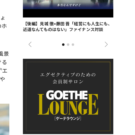
ちょ
ごした、海最
【後編】見城 徹×藤田 晋「経営にも人生にも、
【ゲーテ9
のホ
近道なんてものはない」ファイナンス対談
ンタビュー
ジネス戦略
風景
ける
〝エ
や