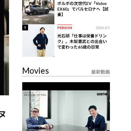
ボルボの次世代EV「Volvo
EX60」でバルセロナへ【試
乗】
5
PERSON
2026.8.5
光石研「仕事は栄養ドリン
ク」。木梨憲武との出会い
で変わった65歳の日常
Movies
最新動画
ヌ