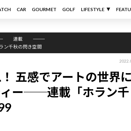
ATCH
CAR
GOURMET
GOLF
LIFESTYLE
FEATU
連載
ラン千秋の閃き空間
2022.
！ 五感でアートの世界
ティー──連載「ホラン千
99