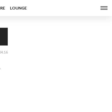
RE
LOUNGE
04.16
に