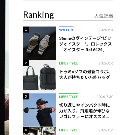
Ranking
人気記事
1
WATCH
2026.8.5
36mmのヴィンテージ"ビッ
グオイスター"。ロレックス
「オイスター Ref.6424」
2
LIFESTYLE
2026.8.6
トゥミ×ソフの最新コラボ、
大人が持ちたい万能バッグ
3
LIFESTYLE
2026.7.30
切り返しやインパクト時に
力が入り、飛距離が伸びな
いゴルファーにオススメの
練習法
4
LIFESTYLE
2026.8.6