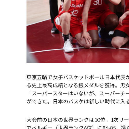
東京五輪で女子バスケットボール日本代表が
る史上最高成績となる銀メダルを獲得。男女
「スーパースターはいないが、スーパーチ
ができた。日本のバスケは新しい時代に入
大会前の日本の世界ランクは10位。1次リ
でベルギー（世界ランク6位）に86-85、準