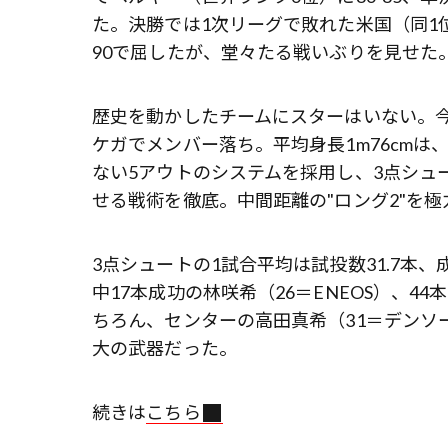
た。決勝では1次リーグで敗れた米国（同1位
90で屈したが、堂々たる戦いぶりを見せた
歴史を動かしたチームにスターはいない。今大
ケガでメンバー落ち。平均身長1m76cmは
ない5アウトのシステムを採用し、3点シュ
せる戦術を徹底。中間距離の"ロング2"を
3点シュートの1試合平均は試投数31.7本、
中17本成功の林咲希（26＝ENEOS）、4
ちろん、センターの高田真希（31＝デンソ
大の武器だった。
続きは
こちら