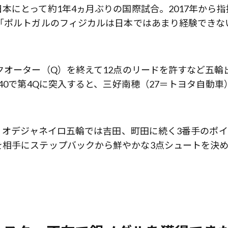
前列ホテル「UMITO 熱海 別邸」
本にとって約1年4ヵ月ぶりの国際試合。2017年から指
「ポルトガルのフィジカルは日本ではあまり経験できな
クオーター（Q）を終えて12点のリードを許すなど五輪
40で第4Qに突入すると、三好南穂（27＝トヨタ自動車
。
年リオデジャネイロ五輪では吉田、町田に続く3番手のポ
相手にステップバックから鮮やかな3点シュートを決め