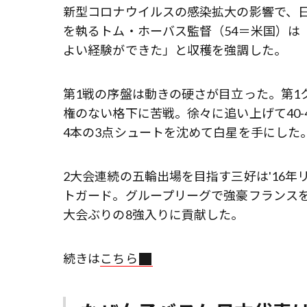
新型コロナウイルスの感染拡大の影響で、日
を執るトム・ホーバス監督（54＝米国）は
よい経験ができた」と収穫を強調した。
第1戦の序盤は動きの硬さが目立った。第1
権のない格下に苦戦。徐々に追い上げて40-
4本の3点シュートを沈めて白星を手にした
2大会連続の五輪出場を目指す三好は'16
トガード。グループリーグで強豪フランスを
大会ぶりの8強入りに貢献した。
続きは
こちら