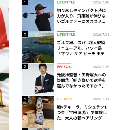
1
LIFESTYLE
2026.7.30
切り返しやインパクト時に
力が入り、飛距離が伸びな
いゴルファーにオススメの
練習法
2
LIFESTYLE
2026.7.31
ゴルフ場、スパ…超大規模
リニューアル。ハワイ島
「マウナ ケア ビーチ ホテ
ル」はどう変わったか
3
PERSON
2023.4.19
元阪神監督・矢野燿大への
疑問②「好き嫌いで選手を
選んでなかったですか？」
4
GOURMET
2026.7.31
鮨×テキーラ、ミシュラン1
つ星「宇田津 鮨」で体験し
た、大人の新ペアリング