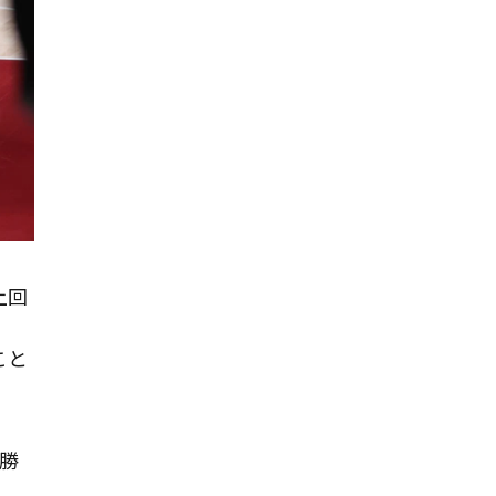
上回
）
こと
勝