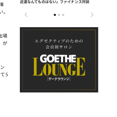
近道なんてものはない」ファイナンス対談
ンタビュー
揮
ジネス戦略
い。
出場
）が
イン
て5