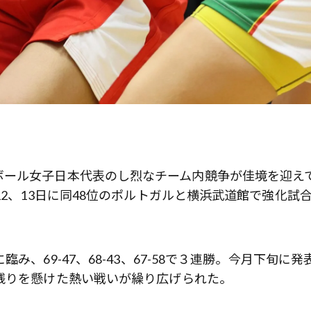
ボール女子日本代表のし烈なチーム内競争が佳境を迎え
12、13日に同48位のポルトガルと横浜武道館で強化試合
、69-47、68-43、67-58で３連勝。今月下旬に発
残りを懸けた熱い戦いが繰り広げられた。
歌舞伎俳優・尾上右近が休息を過