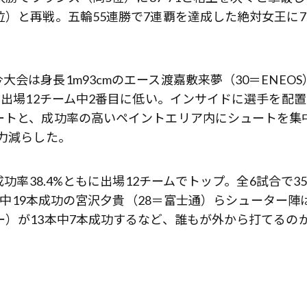
）と再戦。五輪55連勝で7連覇を達成した絶対女王に75
。
会は身長1m93cmのエース渡嘉敷来夢（30＝ENEOS
、出場12チーム中2番目に低い。インサイドに選手を配
ートと、成功率の高いペイントエリア内にシュートを集
極力減らした。
成功率38.4%ともに出場12チームでトップ。全6試合で3
4本中19本成功の宮沢夕貴（28＝富士通）らシューター陣
ー）が13本中7本成功するなど、誰もが外から打てるの