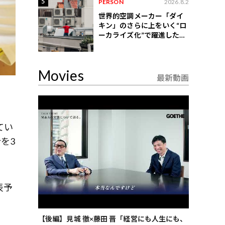
5
PERSON
2026.8.2
世界的空調メーカー「ダイ
キン」のさらに上をいく“ロ
ーカライズ化”で躍進したイ
ンドネシア企業とは？
Movies
最新動画
てい
を3
表予
ごした、海最
【後編】見城 徹×藤田 晋「経営にも人生にも、
【ゲーテ9