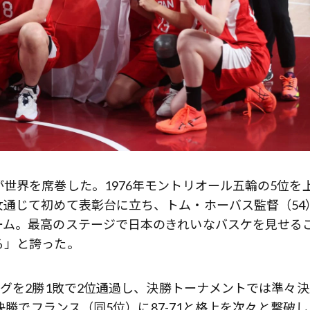
世界を席巻した。1976年モントリオール五輪の5位を
通じて初めて表彰台に立ち、トム・ホーバス監督（54
ーム。最高のステージで日本のきれいなバスケを見せる
る」と誇った。
ーグを2勝1敗で2位通過し、決勝トーナメントでは準々決
決勝でフランス（同5位）に87-71と格上を次々と撃破し