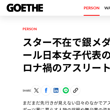
PERSON
W
PERSON
スター不在で銀メダ
ール日本女子代表
ロナ禍のアスリー
SHARE
まだまだ先行きが見えない日々のなかでア
ポーツ界に暮らす人物の挑戦や舞台裏の姿