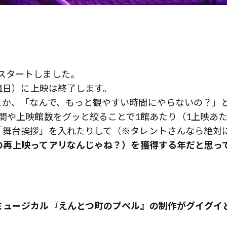
スタートしました。
31日）に上映は終了します。
とか、「なんで、もっと観やすい時間にやらないの？」
間や上映館数をグッと絞ることで1館あたり（1上映あ
「舞台挨拶」を入れたりして（※タレントさんなら絶対
の再上映ってアリなんじゃね？）を獲得する年だと思っ
ミュージカル『えんとつ町のプペル』の制作がグイグイ
歌舞伎俳優・尾上右近が休息を過
前列ホテル「UMITO 熱海 別邸」