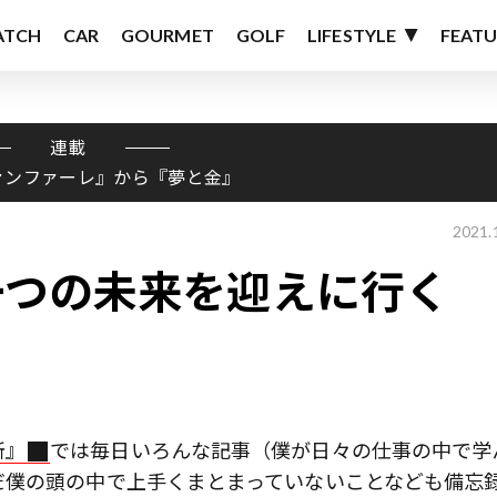
ATCH
CAR
GOURMET
GOLF
LIFESTYLE
FEATU
連載
ァンファーレ』から『夢と金』
2021.
一つの未来を迎えに行く
所』
では毎日いろんな記事（僕が日々の仕事の中で学
だ僕の頭の中で上手くまとまっていないことなども備忘