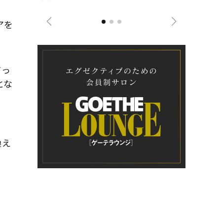
ジネス戦略
アを
だっ
とな
換え
、