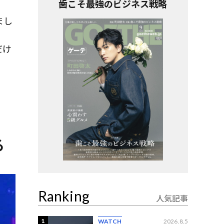
歯こそ最強のビジネス戦略
まし
だけ
る
Ranking
人気記事
1
WATCH
2026.8.5