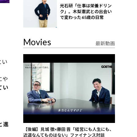
光石研「仕事は栄養ドリン
ク」。木梨憲武との出会い
で変わった65歳の日常
Movies
最新動画
とい
た
にや
てい
と進
ごした、海最
【後編】見城 徹×藤田 晋「経営にも人生にも、
【ゲーテ9
近道なんてものはない」ファイナンス対談
ンタビュー