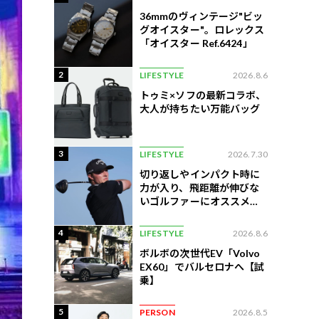
36mmのヴィンテージ"ビッ
グオイスター"。ロレックス
「オイスター Ref.6424」
2
LIFESTYLE
2026.8.6
トゥミ×ソフの最新コラボ、
大人が持ちたい万能バッグ
3
LIFESTYLE
2026.7.30
切り返しやインパクト時に
力が入り、飛距離が伸びな
いゴルファーにオススメの
練習法
4
LIFESTYLE
2026.8.6
ボルボの次世代EV「Volvo
EX60」でバルセロナへ【試
乗】
5
PERSON
2026.8.5