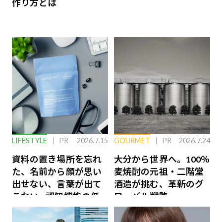
作り方とは
LIFESTYLE
PR
2026.7.15
GOURMET
PR
2026.7.24
資料の置き場所を忘れ
大分から世界へ。100％
た、名前から顔が思い
麦焼酎の元祖・二階堂
出せない、言葉が出て
酒造が挑む、革新のグ
こない…認知機能の低
ローバル戦略
下を救う、脳のインナ
ーケアとは