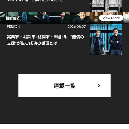
View More
相師相愛
PERSON
2026.08.07
実業家・堀鉄平×格闘家・朝倉海、“無償の
支援”が生む成功の循環とは
連載一覧