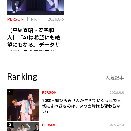
PERSON
PR
2026.8.6
【平尾喜昭 × 安宅和
人】「AIは希望にも絶
望にもなる」データサ
イエンスの先駆者が語
り合うAI時代の意思決
定
Ranking
人気記事
1
PERSON
2026.8.8
70歳・郷ひろみ「人が生きていくうえで大
切にすべきものは、いつの時代も変わらな
い」
2
PERSON
2025.6.13