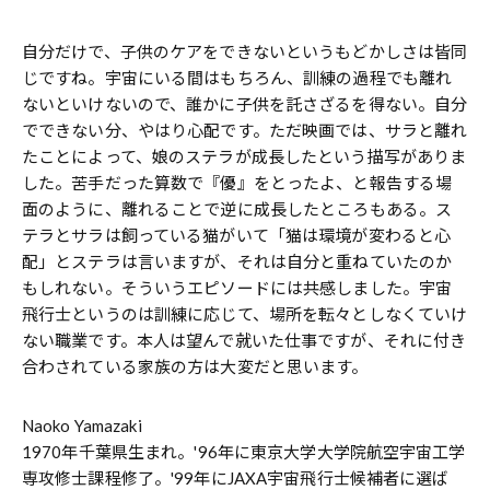
自分だけで、子供のケアをできないというもどかしさは皆同
じですね。宇宙にいる間はもちろん、訓練の過程でも離れ
ないといけないので、誰かに子供を託さざるを得ない。自分
でできない分、やはり心配です。ただ映画では、サラと離れ
たことによって、娘のステラが成長したという描写がありま
した。苦手だった算数で『優』をとったよ、と報告する場
面のように、離れることで逆に成長したところもある。ス
テラとサラは飼っている猫がいて「猫は環境が変わると心
配」とステラは言いますが、それは自分と重ねていたのか
もしれない。そういうエピソードには共感しました。宇宙
飛行士というのは訓練に応じて、場所を転々としなくていけ
ない職業です。本人は望んで就いた仕事ですが、それに付き
合わされている家族の方は大変だと思います。
Naoko Yamazaki
1970年千葉県生まれ。'96年に東京大学大学院航空宇宙工学
専攻修士課程修了。'99年にJAXA宇宙飛行士候補者に選ば