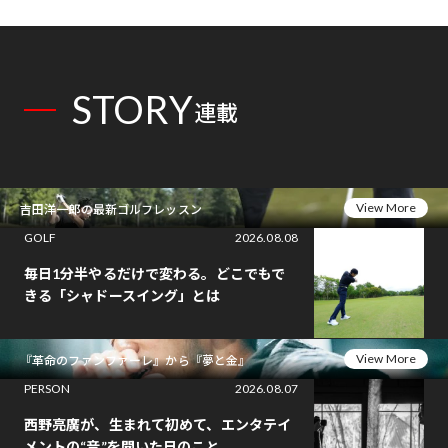
STORY
連載
View More
吉田洋一郎の最新ゴルフレッスン
GOLF
2026.08.08
毎日1分半やるだけで変わる。どこでもで
きる「シャドースイング」とは
View More
『革命のファンファーレ』から『夢と金』
PERSON
2026.08.07
西野亮廣が、生まれて初めて、エンタテイ
メントの“音”を聞いた日のこと