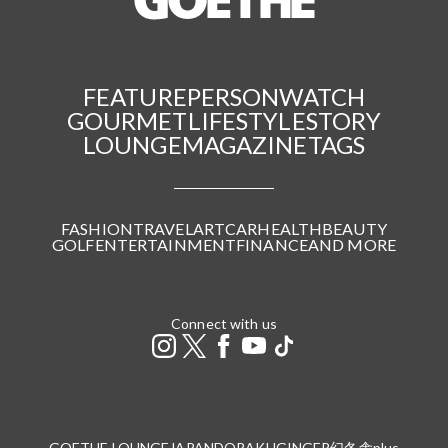
FEATURE
PERSON
WATCH
GOURMET
LIFESTYLE
STORY
LOUNGE
MAGAZINE
TAGS
FASHION
TRAVEL
ART
CAR
HEALTH
BEAUTY
GOLF
ENTERTAINMENT
FINANCE
AND MORE
Connect with us
GOETHE LOUNGE
JAPANDORAKU
GINGER
幻冬舎plus