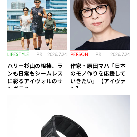
LIFESTYLE
PR
2026.7.24
PERSON
PR
2026.7.24
ハリー杉山の相棒、ラ
作家・原田マハ「日本
ンも日常もシームレス
のモノ作りを応援して
に彩るアイヴォルのサ
いきたい」【アイヴァ
ングラス
ン】