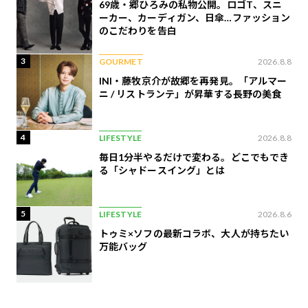
69歳・郷ひろみの私物公開。ロゴT、スニ
ーカー、カーディガン、日傘…ファッション
のこだわりを告白
3
GOURMET
2026.8.8
INI・藤牧京介が故郷を再発見。「アルマー
ニ / リストランテ」が昇華する長野の美食
4
LIFESTYLE
2026.8.8
毎日1分半やるだけで変わる。どこでもでき
る「シャドースイング」とは
5
LIFESTYLE
2026.8.6
トゥミ×ソフの最新コラボ、大人が持ちたい
万能バッグ