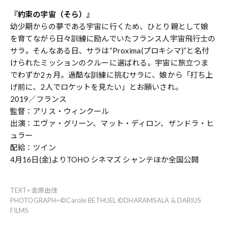
『約束の宇宙（そら）』
幼少期からの夢である宇宙に行くため、ひとり親として娘
を育てながら日々訓練に励んでいたフランス人宇宙飛行士の
サラ。そんなある日、サラは“Proxima(プロキシマ)”と名付
けられたミッションのクルーに選ばれる。宇宙に旅立つま
でわずか2ヵ月。過酷な訓練に挑むサラに、娘から「打ち上
げ前に、2人でロケットを見たい」とお願いされ――。
2019／フランス
監督：アリス・ウィンクール
出演：エヴァ・グリーン、マット・ディロン、ザンドラ・ヒ
ュラー
配給：ツイン
4月16日(金)よりTOHO シネマズ シャンテほか全国公開
TEXT=金原由佳
PHOTOGRAPH=©︎Carole BETHUEL ©︎DHARAMSALA & DARIUS
FILMS