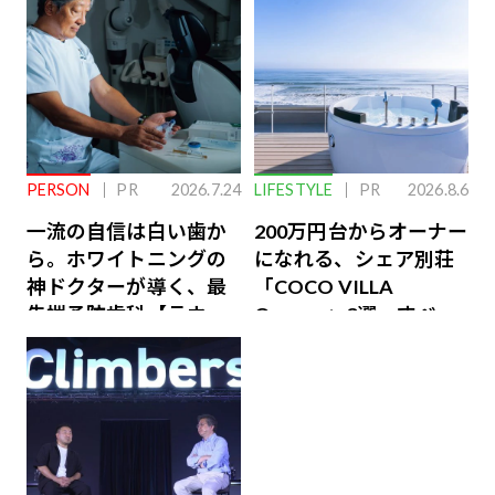
PERSON
PR
2026.7.24
LIFESTYLE
PR
2026.8.6
一流の自信は白い歯か
200万円台からオーナー
ら。ホワイトニングの
になれる、シェア別荘
神ドクターが導く、最
「COCO VILLA
先端予防歯科【ラウン
Owners」3選。すべて
ジ会員特典あり】
が絶景、収益も得られ
るその仕組みとは