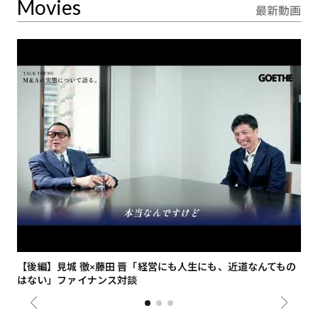
Movies
最新動画
【後編】見城 徹×藤田 晋「経営にも人生にも、近道なんてもの
【
はない」ファイナンス対談
総