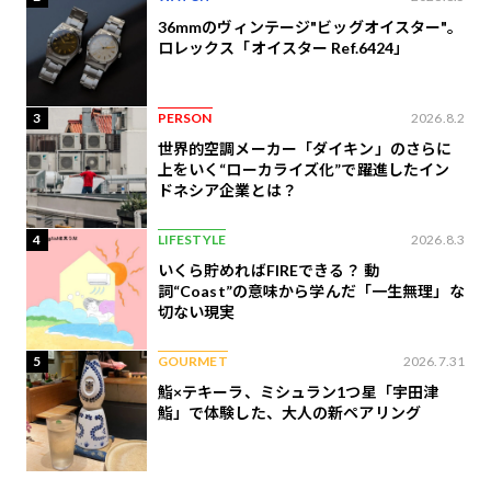
36mmのヴィンテージ"ビッグオイスター"。
ロレックス「オイスター Ref.6424」
3
PERSON
2026.8.2
世界的空調メーカー「ダイキン」のさらに
上をいく“ローカライズ化”で躍進したイン
ドネシア企業とは？
4
LIFESTYLE
2026.8.3
いくら貯めればFIREできる？ 動
詞“Coast”の意味から学んだ「一生無理」な
切ない現実
5
GOURMET
2026.7.31
鮨×テキーラ、ミシュラン1つ星「宇田津
鮨」で体験した、大人の新ペアリング