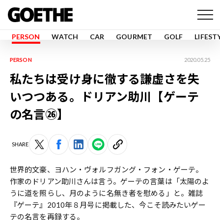
PERSON
WATCH
CAR
GOURMET
GOLF
LIFEST
PERSON
2020.05.25
私たちは受け身に徹する謙虚さを失
いつつある。ドリアン助川【ゲーテ
の名言㉖】
SHARE
世界的文豪、ヨハン・ヴォルフガング・フォン・ゲーテ。
作家のドリアン助川さんは言う。ゲーテの言葉は「太陽のよ
うに道を照らし、月のように名無き者を慰める」と。雑誌
『ゲーテ』2010年８月号に掲載した、今こそ読みたいゲー
テの名言を再録する。