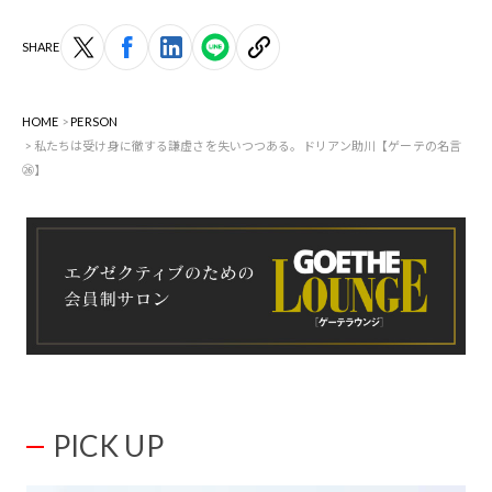
SHARE
HOME
PERSON
私たちは受け身に徹する謙虚さを失いつつある。ドリアン助川【ゲーテの名言
㉖】
PICK UP