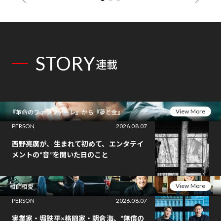
STORY
連載
View More
『革命のファンファーレ』から『夢と金』
PERSON
2026.08.07
西野亮廣が、生まれて初めて、エンタテイ
メントの“音”を聞いた日のこと
View More
相師相愛
PERSON
2026.08.07
実業家・堀鉄平×格闘家・朝倉海、“無償の