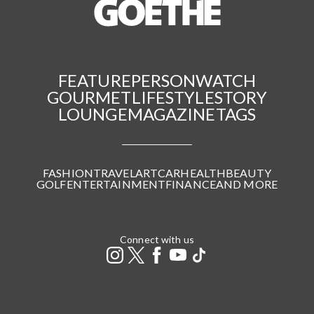
FEATURE
PERSON
WATCH
GOURMET
LIFESTYLE
STORY
LOUNGE
MAGAZINE
TAGS
FASHION
TRAVEL
ART
CAR
HEALTH
BEAUTY
GOLF
ENTERTAINMENT
FINANCE
AND MORE
Connect with us