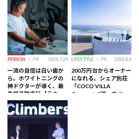
PERSON
PR
2026.7.24
LIFESTYLE
PR
2026.8.6
一流の自信は白い歯か
200万円台からオーナー
ら。ホワイトニングの
になれる、シェア別荘
神ドクターが導く、最
「COCO VILLA
先端予防歯科【ラウン
Owners」3選。すべて
ジ会員特典あり】
が絶景、収益も得られ
るその仕組みとは