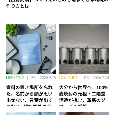
作り方とは
LIFESTYLE
PR
2026.7.15
GOURMET
PR
2026.7.24
資料の置き場所を忘れ
大分から世界へ。100％
た、名前から顔が思い
麦焼酎の元祖・二階堂
出せない、言葉が出て
酒造が挑む、革新のグ
こない…認知機能の低
ローバル戦略
下を救う、脳のインナ