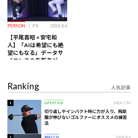
PERSON
PR
2026.8.6
【平尾喜昭 × 安宅和
人】「AIは希望にも絶
望にもなる」データサ
イエンスの先駆者が語
り合うAI時代の意思決
定
Ranking
人気記事
1
LIFESTYLE
2026.7.30
切り返しやインパクト時に力が入り、飛距
離が伸びないゴルファーにオススメの練習
法
2
WATCH
2026.8.5