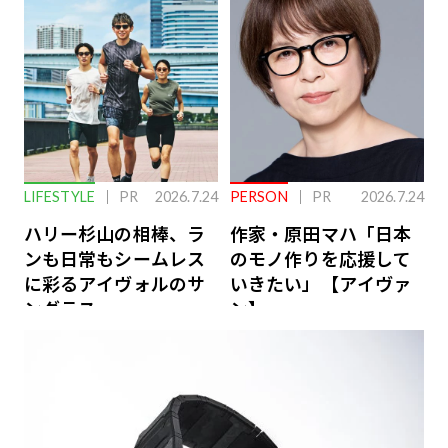
ーケアとは
LIFESTYLE
PR
2026.7.24
PERSON
PR
2026.7.24
ハリー杉山の相棒、ラ
作家・原田マハ「日本
ンも日常もシームレス
のモノ作りを応援して
に彩るアイヴォルのサ
いきたい」【アイヴァ
ングラス
ン】