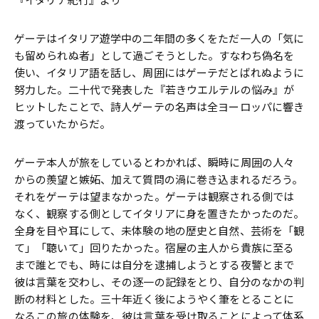
――『イタリア紀行』より
ゲーテはイタリア遊学中の二年間の多くをただ一人の「気に
も留められぬ者」として過ごそうとした。すなわち偽名を
使い、イタリア語を話し、周囲にはゲーテだとばれぬように
努力した。二十代で発表した『若きウエルテルの悩み』が
ヒットしたことで、詩人ゲーテの名声は全ヨーロッパに響き
渡っていたからだ。
ゲーテ本人が旅をしているとわかれば、瞬時に周囲の人々
からの羨望と嫉妬、加えて質問の渦に巻き込まれるだろう。
それをゲーテは望まなかった。ゲーテは観察される側では
なく、観察する側としてイタリアに身を置きたかったのだ。
全身を目や耳にして、未体験の地の歴史と自然、芸術を「観
て」「聴いて」回りたかった。宿屋の主人から貴族に至る
まで誰とでも、時には自分を逮捕しようとする夜警とまで
彼は言葉を交わし、その逐一の記録をとり、自分のなかの判
断の材料とした。三十年近く後にようやく筆をとることに
なるこの旅の体験を、彼は言葉を受け取ることによって体系