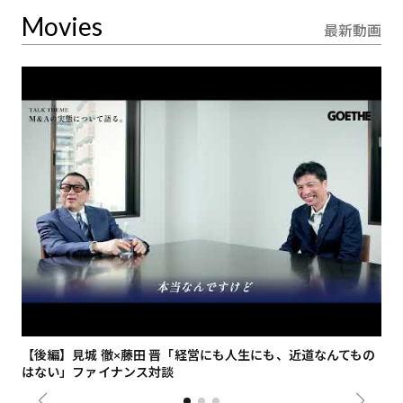
Movies
最新動画
【後編】見城 徹×藤田 晋「経営にも人生にも、近道なんてもの
【
はない」ファイナンス対談
総