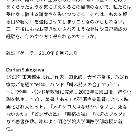
をくらったような気にさえなるこの風潮のなかで、私たちは
受け身に徹する謙虚さを失いつつある。それは、ものを観
る目や聴く耳を退化させてしまうことなのかもしれない。
三十年後にもなお突き動かされるような発見や自己熟成の
経験を、今のやり方で得られるのだろうか。
――雑誌『ゲーテ』2010年８月号より
Durian Sukegawa
1962年東京都生まれ。作家、道化師。大学卒業後、放送作
家などを経て'94年、バンド「叫ぶ詩人の会」でデビュ
ー。'99年、バンド解散後に渡米し2002年に帰国後、詩や小
説を執筆。'15年、著書『あん』が河瀬直美監督によって映
画化され大ヒット。『メキシコ人はなぜハゲないし、死な
ないのか』『ピンザの島』『新宿の猫』『水辺のブッダ』
など著書多数。昨年より明治学院大学国際学部教授に就
任。