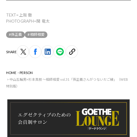
TEXT=上阪 徹
PHOTOGRAPH=関 竜太
#孫正義
#相師相愛
SHARE
HOME
PERSON
中山五輪男×杉本真樹 ～相師相愛 vol.31「孫正義さんがつないだご縁」（WEB
特別版）