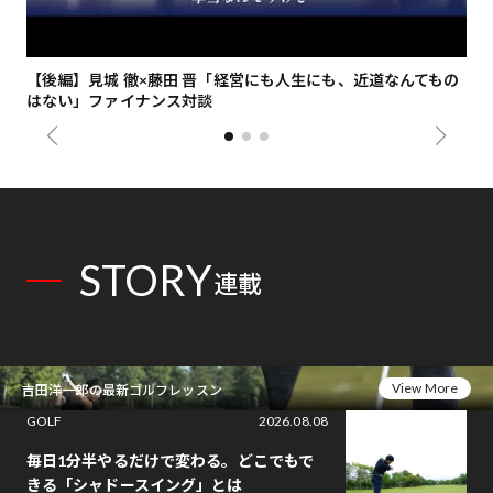
【後編】見城 徹×藤田 晋「経営にも人生にも、近道なんてもの
【
はない」ファイナンス対談
総
STORY
連載
View More
吉田洋一郎の最新ゴルフレッスン
GOLF
2026.08.08
毎日1分半やるだけで変わる。どこでもで
きる「シャドースイング」とは