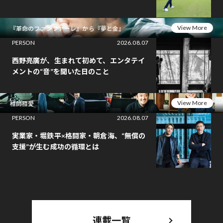
View More
『革命のファンファーレ』から『夢と金』
PERSON
2026.08.07
西野亮廣が、生まれて初めて、エンタテイ
メントの“音”を聞いた日のこと
View More
相師相愛
PERSON
2026.08.07
実業家・堀鉄平×格闘家・朝倉海、“無償の
支援”が生む成功の循環とは
連載一覧