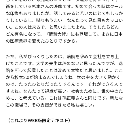
術をしている杉本さんの映像です。初めて会った時はクール
な印象もありましたが、話してみると若いのにとてもしっか
りしているし、喋りもうまい。なんたって見た目もカッコい
い。この人は来るぞ、と思いましたよね。そうしたらどん
どん有名になって、『情熱大陸』にも登場して。まさに日本
の医療業界を変えたひとりですから。
ただ、私がびっくりしたのは、病院を辞めて会社を立ち上
げたことです。大学の先生は辞めないと思ったんですが、退
路を断って起業したことは改めて本物だと思いました。ここ
から杉本2.0が始まるんでしょうね。世の中を大きく動かす
のは、たったひとりだったりするんです。それができる人で
すよね。なんたって視点が高い。社会のために、世の中のた
めに、と考えている。これは孫正義さんと同じです。新たな
この職場で、その支援ができたら私も嬉しい。
（これよりWEB版限定テキスト）