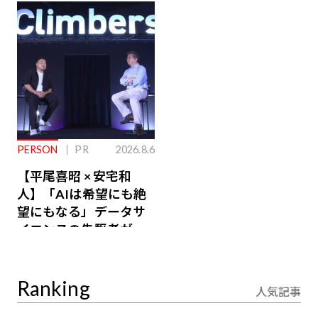
ジ会員特典あり】
が絶景、収益も得られ
るその仕組みとは
PERSON
PR
2026.8.6
【平尾喜昭 × 安宅和
人】「AIは希望にも絶
望にもなる」データサ
イエンスの先駆者が語
り合うAI時代の意思決
定
Ranking
人気記事