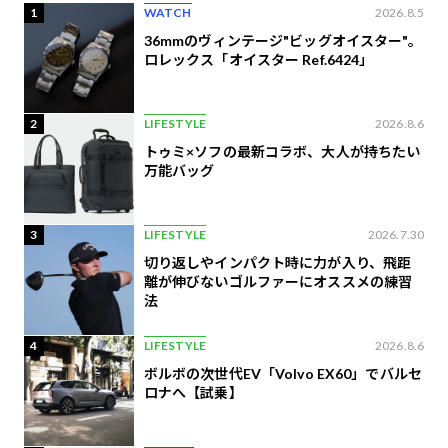
1
WATCH
2026.8.5
36mmのヴィンテージ"ビッグオイスター"。
ロレックス「オイスター Ref.6424」
2
LIFESTYLE
2026.8.6
トゥミ×ソフの最新コラボ、大人が持ちたい
万能バッグ
3
LIFESTYLE
2026.7.30
切り返しやインパクト時に力が入り、飛距
離が伸びないゴルファーにオススメの練習
法
4
LIFESTYLE
2026.8.6
ボルボの次世代EV「Volvo EX60」でバルセ
ロナへ【試乗】