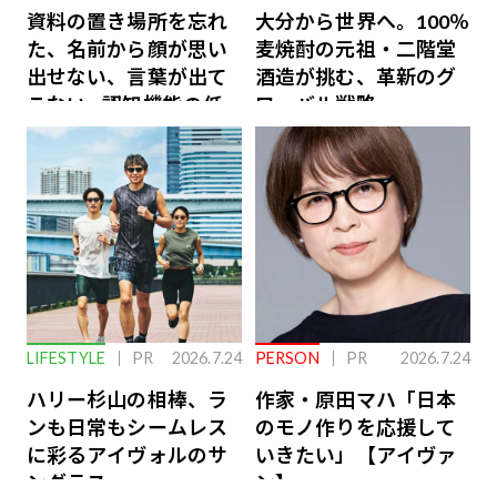
資料の置き場所を忘れ
大分から世界へ。100％
た、名前から顔が思い
麦焼酎の元祖・二階堂
出せない、言葉が出て
酒造が挑む、革新のグ
こない…認知機能の低
ローバル戦略
下を救う、脳のインナ
ーケアとは
LIFESTYLE
PR
2026.7.24
PERSON
PR
2026.7.24
ハリー杉山の相棒、ラ
作家・原田マハ「日本
ンも日常もシームレス
のモノ作りを応援して
に彩るアイヴォルのサ
いきたい」【アイヴァ
ングラス
ン】