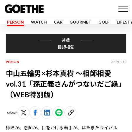
PERSON
WATCH
CAR
GOURMET
GOLF
LIFEST
連載
相師相愛
PERSON
2019.01.10
中山五輪男×杉本真樹 ～相師相愛
vol.31「孫正義さんがつないだご縁」
（WEB特別版）
SHARE
師匠か、恩師か、目をかける若手か、はたまたライバル