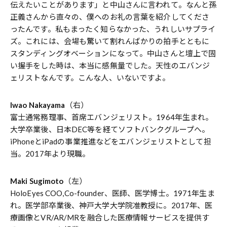
伝えたいことがあります」と中山さんに言われて。なんと孫
正義さんから直々の、僕へのお礼の言葉を紹介してくださ
ったんです。私もまったく知らなかった、うれしいサプライ
ズ。これには、会場も驚いて割れんばかりの拍手とともに
スタンディングオベーションになって。中山さんと壇上で固
い握手をした時は、本当に感無量でした。天性のエバンジ
ェリストなんです。こんな人、いないですよ。
Iwao Nakayama
（右）
富士通常務理事、首席エバンジェリスト。1964年生まれ。
大学卒業後、日本DEC等を経てソフトバンクグループへ。
iPhoneとiPadの事業推進などをエバンジェリストとして担
当。2017年より現職。
Maki Sugimoto
（左）
HoloEyes COO,Co-founder、医師、医学博士。1971年生ま
れ。医学部卒業後、神戸大学大学院准教授に。2017年、医
療画像とVR/AR/MRを融合した医療情報サービスを提供す