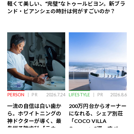
軽くて美しい、“完璧”なトゥールビヨン。新ブラ
ンド・ビアンシェの時計は何がすごいのか？
PERSON
PR
2026.7.24
LIFESTYLE
PR
2026.8.6
一流の自信は白い歯か
200万円台からオーナー
ら。ホワイトニングの
になれる、シェア別荘
神ドクターが導く、最
「COCO VILLA
先端予防歯科【ラウン
Owners」3選。すべて