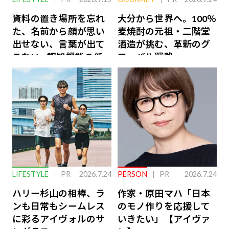
資料の置き場所を忘れ
大分から世界へ。100％
た、名前から顔が思い
麦焼酎の元祖・二階堂
出せない、言葉が出て
酒造が挑む、革新のグ
こない…認知機能の低
ローバル戦略
下を救う、脳のインナ
ーケアとは
LIFESTYLE
PR
2026.7.24
PERSON
PR
2026.7.24
ハリー杉山の相棒、ラ
作家・原田マハ「日本
ンも日常もシームレス
のモノ作りを応援して
に彩るアイヴォルのサ
いきたい」【アイヴァ