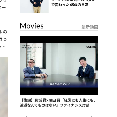
ラウ
で変わった65歳の日常
ター
Movies
最新動画
ルの
行っ
ゥ・
ごした、海最
【後編】見城 徹×藤田 晋「経営にも人生にも、
【ゲーテ9
近道なんてものはない」ファイナンス対談
ンタビュー
ジネス戦略