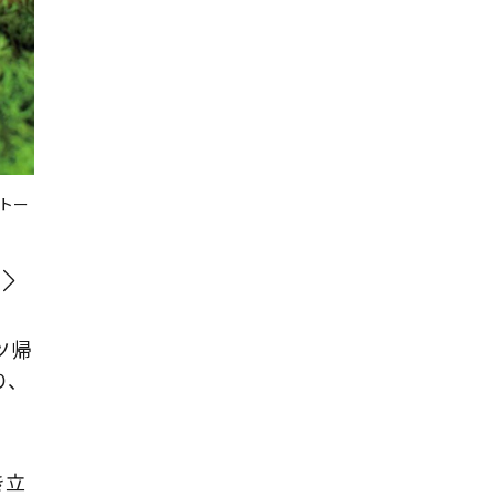
トー
ツ帰
り、
き立