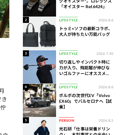
グオイスター"。ロレックス
「オイスター Ref.6424」
2
LIFESTYLE
2026.8.6
トゥミ×ソフの最新コラボ、
大人が持ちたい万能バッグ
3
LIFESTYLE
2026.7.30
切り返しやインパクト時に
力が入り、飛距離が伸びな
いゴルファーにオススメの
練習法
4
LIFESTYLE
2026.8.6
月
ボルボの次世代EV「Volvo
でき
EX60」でバルセロナへ【試
乗】
な佇
5
PERSON
2026.8.5
光石研「仕事は栄養ドリン
ク」。木梨憲武との出会い