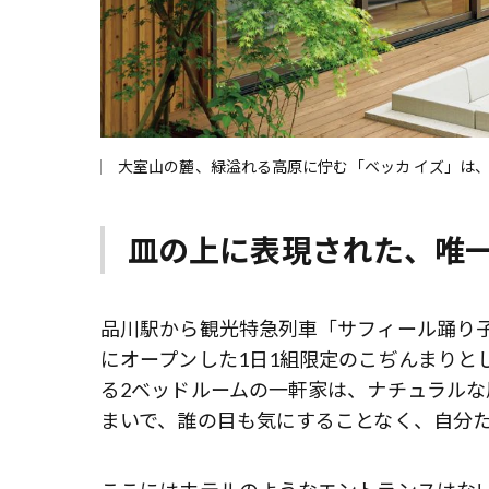
大室山の麓、緑溢れる高原に佇む「ベッカ イズ」は
皿の上に表現された、唯
品川駅から観光特急列車「サフィール踊り子
にオープンした1日1組限定のこぢんまりと
る2ベッドルームの一軒家は、ナチュラル
まいで、誰の目も気にすることなく、自分