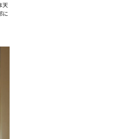
は天
部に