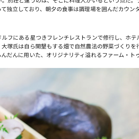
い。別荘と違うのは、そこに料理人がいるという点だ。
って独立しており、朝夕の食事は調理場を囲んだカウン
ドルフにある星つきフレンチレストランで修行し、ホテ
。大塚氏は自ら開墾もする畑で自然農法の野菜づくりを
ふんだんに用いた、オリジナリティ溢れるファーム・ト
歌舞伎俳優・尾上右近が休息を過
前列ホテル「UMITO 熱海 別邸」