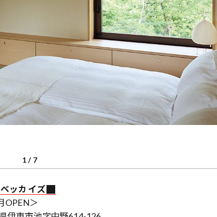
1
/
7
u／ベッカ イズ
月OPEN＞
伊東市池字中野614-126