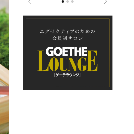
コンテチーズを練りこんだグジェール、備長炭とスパイスを混
玉砂利に見立てた前菜のひと皿。