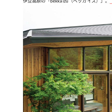
伊豆高原の「bekka izu（ベッカ イズ）」。