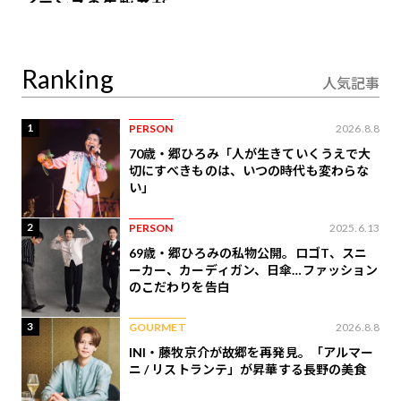
イエンスの先駆者が語
り合うAI時代の意思決
定
Ranking
人気記事
1
PERSON
2026.8.8
70歳・郷ひろみ「人が生きていくうえで大
切にすべきものは、いつの時代も変わらな
い」
2
PERSON
2025.6.13
69歳・郷ひろみの私物公開。ロゴT、スニ
ーカー、カーディガン、日傘…ファッション
のこだわりを告白
3
GOURMET
2026.8.8
INI・藤牧京介が故郷を再発見。「アルマー
ニ / リストランテ」が昇華する長野の美食