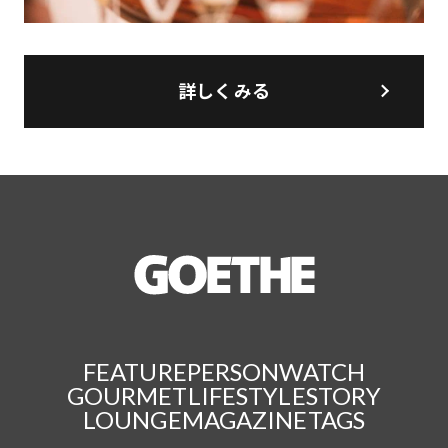
詳しくみる
FEATURE
PERSON
WATCH
GOURMET
LIFESTYLE
STORY
LOUNGE
MAGAZINE
TAGS