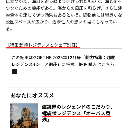
に立つゆえ、海風を遮らぬよう開けられたもので、海と街を
つなぐための機能がある。海からの風圧を和らげ、さらに建
物全体を涼しく保つ効果もあるという。建物前には緑豊かな
公園スペースが広がり、近隣住人の憩いの場にもなってい
る。
【特集 超絶レジデンスとシェア別荘】
この記事は
GOETHE 2025年12月号「総力特集：超絶
レジデンス+シェア別荘」
に掲載。
▶︎▶︎ 購入はこちら
あなたにオススメ
建築界のレジェンドのこだわり、
螺旋状レジデンス「オーパス香
港」