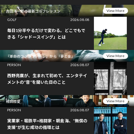
View More
吉田洋一郎の最新ゴルフレッスン
GOLF
2026.08.08
毎日1分半やるだけで変わる。どこでもで
きる「シャドースイング」とは
View More
『革命のファンファーレ』から『夢と金』
PERSON
2026.08.07
西野亮廣が、生まれて初めて、エンタテイ
メントの“音”を聞いた日のこと
View More
相師相愛
PERSON
2026.08.07
実業家・堀鉄平×格闘家・朝倉海、“無償の
支援”が生む成功の循環とは