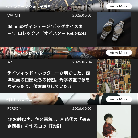
View More
ヴィンテージウォッチ再考
WATCH
2026.08.05
36mmのヴィンテージ"ビッグオイスタ
ー"。ロレックス「オイスター Ref.6424」
View More
アートというお買い物
ART
2026.08.04
デイヴィッド・ホックニーが明かした、西
洋絵画の巨匠たちの秘密。光学装置で像を
なぞったり、位置取りしていた!?
View More
桝本壮志コラム
PERSON
2026.08.03
1P20秒以内、色と画角…、AI時代の「通る
企画書」を作るコツ【後編】