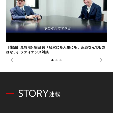
【後編】見城 徹×藤田 晋「経営にも人生にも、近道なんてもの
【
はない」ファイナンス対談
総
STORY
連載