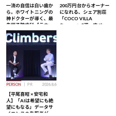
一流の自信は白い歯か
200万円台からオーナー
ら。ホワイトニングの
になれる、シェア別荘
神ドクターが導く、最
「COCO VILLA
先端予防歯科【ラウン
Owners」3選。すべて
ジ会員特典あり】
が絶景、収益も得られ
るその仕組みとは
PERSON
PR
2026.8.6
【平尾喜昭 × 安宅和
人】「AIは希望にも絶
望にもなる」データサ
イエンスの先駆者が語