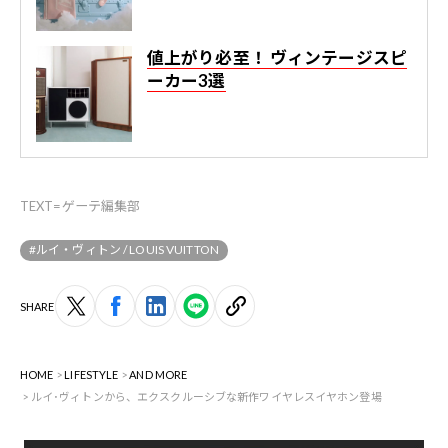
値上がり必至！ ヴィンテージスピ
ーカー3選
TEXT=ゲーテ編集部
#ルイ・ヴィトン / LOUIS VUITTON
SHARE
HOME
LIFESTYLE
AND MORE
ルイ･ヴィトンから、エクスクルーシブな新作ワイヤレスイヤホン登場