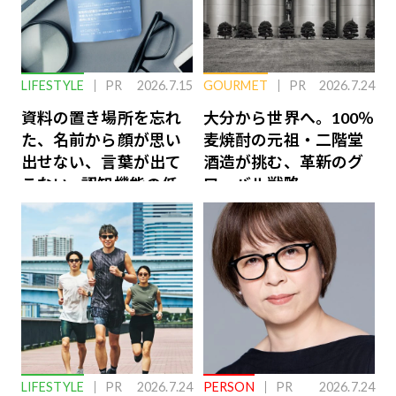
LIFESTYLE
PR
2026.7.15
GOURMET
PR
2026.7.24
資料の置き場所を忘れ
大分から世界へ。100％
た、名前から顔が思い
麦焼酎の元祖・二階堂
出せない、言葉が出て
酒造が挑む、革新のグ
こない…認知機能の低
ローバル戦略
下を救う、脳のインナ
ーケアとは
LIFESTYLE
PR
2026.7.24
PERSON
PR
2026.7.24