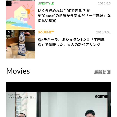
4
LIFESTYLE
2026.8.3
いくら貯めればFIREできる？ 動
詞“Coast”の意味から学んだ「一生無理」な
切ない現実
5
GOURMET
2026.7.31
鮨×テキーラ、ミシュラン1つ星「宇田津
鮨」で体験した、大人の新ペアリング
Movies
最新動画