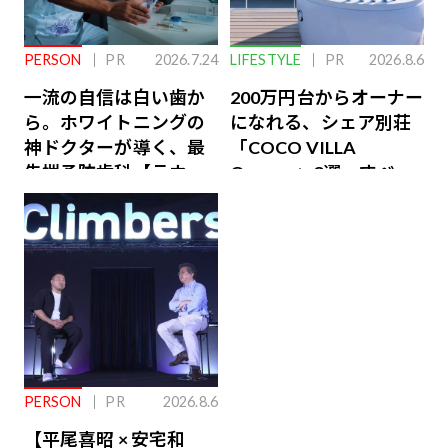
PERSON
PR
2026.7.24
LIFESTYLE
PR
2026.8.6
一流の自信は白い歯か
200万円台からオーナー
ら。ホワイトニングの
になれる、シェア別荘
神ドクターが導く、最
「COCO VILLA
先端予防歯科【ラウン
Owners」3選。すべて
ジ会員特典あり】
が絶景、収益も得られ
るその仕組みとは
PERSON
PR
2026.8.6
【平尾喜昭 × 安宅和