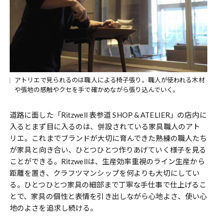
アトリエで見られるのは職人による椅子張り。職⼈が使われる木材
や張地の感触やクセを⼿で確かめながら張り込んでいく。
道路に面した「Ritzwell 表参道 SHOP & ATELIER」の店内に
入るとまず目に入るのは、併設されている家具職人のアト
リエ。これまでブランドが大切に育んできた熟練の職人たち
が家具と向き合い、ひとつひとつ作りあげていく様子を見る
ことができる。Ritzwellは、生産効率重視のライン生産から
距離を置き、クラフツマンシップを何よりも大切にしてい
る。ひとつひとつ家具の細部まで丁寧な手仕事で仕上げるこ
とで、家具の個性と表情を引き出しながら心地よさ、使い心
地のよさを追求し続ける。