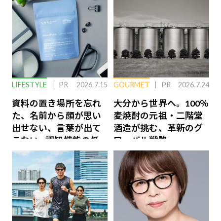
LIFESTYLE
PR
2026.7.15
GOURMET
PR
2026.7.24
資料の置き場所を忘れ
大分から世界へ。100％
た、名前から顔が思い
麦焼酎の元祖・二階堂
出せない、言葉が出て
酒造が挑む、革新のグ
こない…認知機能の低
ローバル戦略
下を救う、脳のインナ
ーケアとは