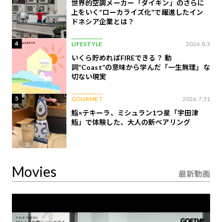
世界的空調メーカー「ダイキン」のさらに
上をいく“ローカライズ化”で躍進したイン
ドネシア企業とは？
4
LIFESTYLE
2026.8.3
いくら貯めればFIREできる？ 動
詞“Coast”の意味から学んだ「一生無理」な
切ない現実
5
GOURMET
2026.7.31
鮨×テキーラ、ミシュラン1つ星「宇田津
鮨」で体験した、大人の新ペアリング
Movies
最新動画