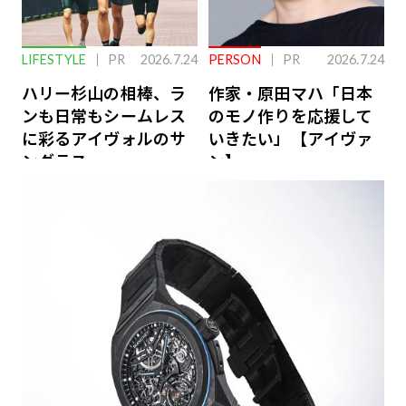
LIFESTYLE
PR
2026.7.24
PERSON
PR
2026.7.24
ハリー杉山の相棒、ラ
作家・原田マハ「日本
ンも日常もシームレス
のモノ作りを応援して
に彩るアイヴォルのサ
いきたい」【アイヴァ
ングラス
ン】