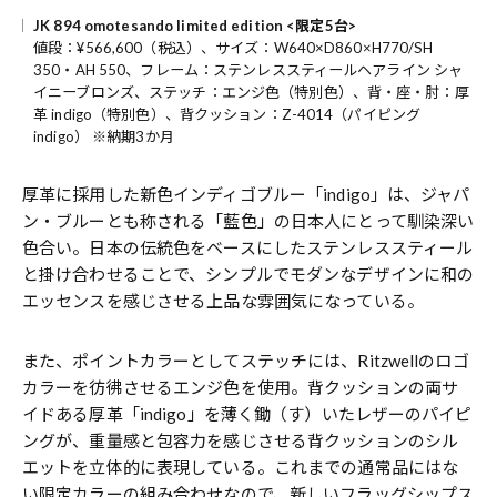
JK 894 omotesando limited edition <限定5台>
値段：¥566,600（税込）、サイズ：W640×D860×H770/SH
350・AH 550、フレーム：ステンレススティールヘアライン シャ
イニーブロンズ、ステッチ：エンジ色（特別色）、背・座・肘：厚
革 indigo（特別色）、背クッション：Z-4014（パイピング
indigo） ※納期3か月
厚革に採用した新色インディゴブルー「indigo」は、ジャパ
ン・ブルーとも称される「藍色」の日本人にとって馴染深い
色合い。日本の伝統色をベースにしたステンレススティール
と掛け合わせることで、シンプルでモダンなデザインに和の
エッセンスを感じさせる上品な雰囲気になっている。
また、ポイントカラーとしてステッチには、Ritzwellのロゴ
カラーを彷彿させるエンジ色を使用。背クッションの両サ
イドある厚革「indigo」を薄く鋤（す）いたレザーのパイピ
ングが、重量感と包容力を感じさせる背クッションのシル
エットを立体的に表現している。これまでの通常品にはな
い限定カラーの組み合わせなので、新しいフラッグシップス