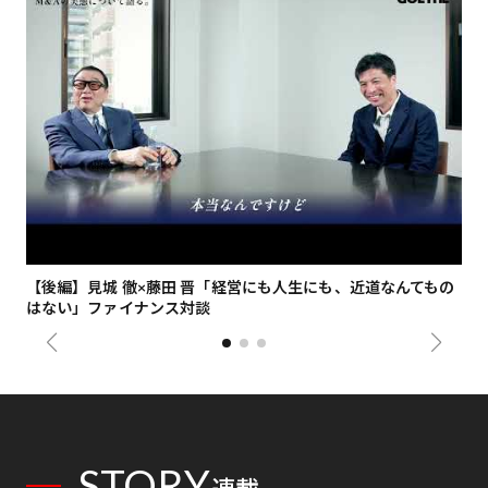
【後編】見城 徹×藤田 晋「経営にも人生にも、近道なんてもの
【
はない」ファイナンス対談
総
STORY