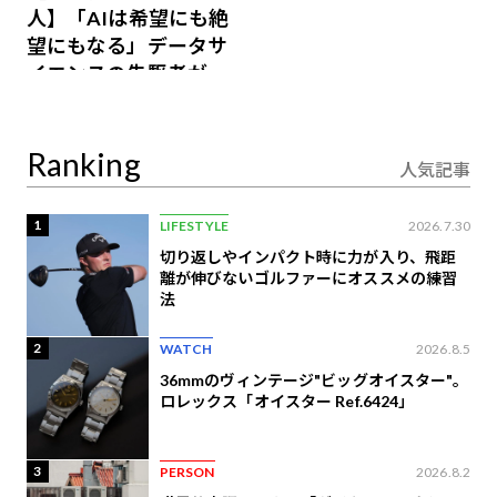
人】「AIは希望にも絶
望にもなる」データサ
イエンスの先駆者が語
り合うAI時代の意思決
定
Ranking
人気記事
1
LIFESTYLE
2026.7.30
切り返しやインパクト時に力が入り、飛距
離が伸びないゴルファーにオススメの練習
法
2
WATCH
2026.8.5
36mmのヴィンテージ"ビッグオイスター"。
ロレックス「オイスター Ref.6424」
3
PERSON
2026.8.2