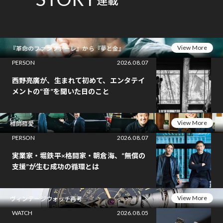
連載
View More
『革命のファンファーレ』から『夢と金』
PERSON
2026.08.07
西野亮廣が、生まれて初めて、エンタテイ
メントの“音”を聞いた日のこと
View More
相師相愛
PERSON
2026.08.07
実業家・堀鉄平×格闘家・朝倉海、“無償の
支援”が生む成功の循環とは
View More
ヴィンテージウォッチ再考
WATCH
2026.08.05