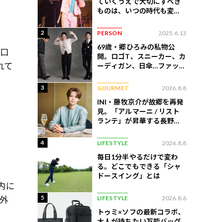
ていくうえで大切にすべき
ものは、いつの時代も変わ
らない」
2
PERSON
2025.6.13
69歳・郷ひろみの私物公
経口
開。ロゴT、スニーカー、カ
れて
ーディガン、日傘…ファッシ
ョンのこだわりを告白
3
GOURMET
2026.8.8
INI・藤牧京介が故郷を再発
見。「アルマーニ / リスト
ランテ」が昇華する長野の
美食
4
LIFESTYLE
2026.8.8
毎日1分半やるだけで変わ
る。どこでもできる「シャ
ドースイング」とは
内に
5
LIFESTYLE
2026.8.6
外
トゥミ×ソフの最新コラボ、
大人が持ちたい万能バッグ