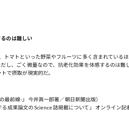
するのは難しい
ド、トマトといった野菜やフルーツに多く含まれているほ
ただし、ごく微量なので、抗老化効果を体感するのは難
ントで摂取が現実的だ。
の最前線-』 今井眞一郎著／朝日新聞出版）
する成果論文の Science 誌掲載について」 オンライン記
歌舞伎俳優・尾上右近が休息を過
前列ホテル「UMITO 熱海 別邸」