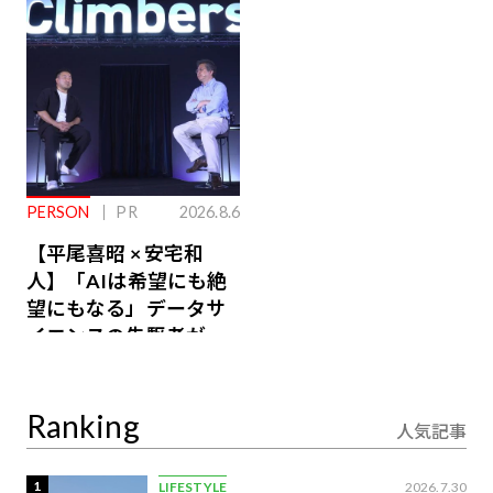
るその仕組みとは
PERSON
PR
2026.8.6
【平尾喜昭 × 安宅和
人】「AIは希望にも絶
望にもなる」データサ
イエンスの先駆者が語
り合うAI時代の意思決
定
Ranking
人気記事
1
LIFESTYLE
2026.7.30