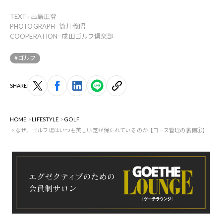
TEXT=出島正登
PHOTOGRAPH=筒井義昭
COOPERATION=成田ゴルフ倶楽部
#ゴルフ
SHARE
HOME
LIFESTYLE
GOLF
なぜ、ゴルフ場はいつも美しい芝が保たれているのか【コース管理の裏側①】