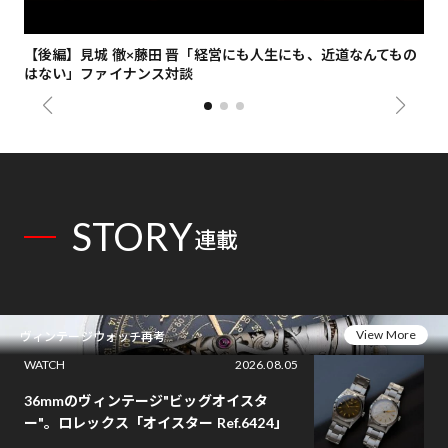
【後編】見城 徹×藤田 晋「経営にも人生にも、近道なんてもの
【
はない」ファイナンス対談
総
STORY
連載
View More
ヴィンテージウォッチ再考
WATCH
2026.08.05
36mmのヴィンテージ"ビッグオイスタ
ー"。ロレックス「オイスター Ref.6424」