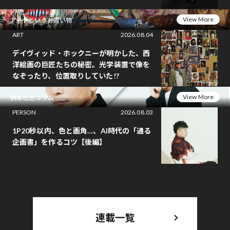
View More
アートというお買い物
ART
2026.08.04
デイヴィッド・ホックニーが明かした、西
洋絵画の巨匠たちの秘密。光学装置で像を
なぞったり、位置取りしていた!?
View More
桝本壮志コラム
PERSON
2026.08.03
1P20秒以内、色と画角…、AI時代の「通る
企画書」を作るコツ【後編】
連載一覧