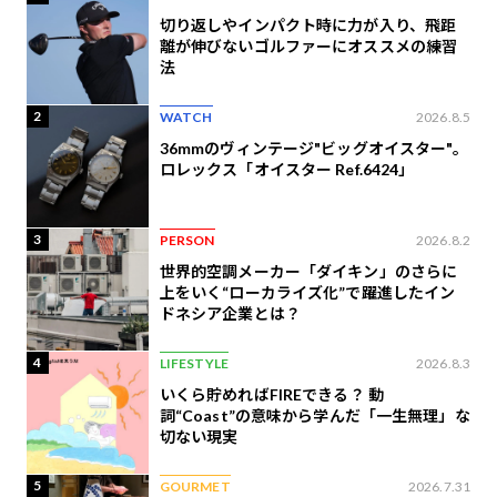
切り返しやインパクト時に力が入り、飛距
離が伸びないゴルファーにオススメの練習
法
2
WATCH
2026.8.5
36mmのヴィンテージ"ビッグオイスター"。
ロレックス「オイスター Ref.6424」
3
PERSON
2026.8.2
世界的空調メーカー「ダイキン」のさらに
上をいく“ローカライズ化”で躍進したイン
ドネシア企業とは？
4
LIFESTYLE
2026.8.3
いくら貯めればFIREできる？ 動
詞“Coast”の意味から学んだ「一生無理」な
切ない現実
5
GOURMET
2026.7.31