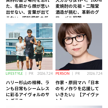
た、名前から顔が思い
麦焼酎の元祖・二階堂
出せない、言葉が出て
酒造が挑む、革新のグ
こない…認知機能の低
ローバル戦略
下を救う、脳のインナ
ーケアとは
LIFESTYLE
PR
2026.7.24
PERSON
PR
2026.7.24
ハリー杉山の相棒、ラ
作家・原田マハ「日本
ンも日常もシームレス
のモノ作りを応援して
に彩るアイヴォルのサ
いきたい」【アイヴァ
ングラス
ン】