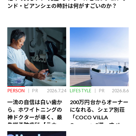
ンド・ビアンシェの時計は何がすごいのか？
PERSON
PR
2026.7.24
LIFESTYLE
PR
2026.8.6
一流の自信は白い歯か
200万円台からオーナー
ら。ホワイトニングの
になれる、シェア別荘
神ドクターが導く、最
「COCO VILLA
先端予防歯科【ラウン
Owners」3選。すべて
ジ会員特典あり】
が絶景、収益も得られ