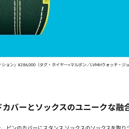
前列ホテル「UMITO 熱海 別邸」
ィション」¥286,000（タグ・ホイヤー×マルボン／LVMHウォッチ・ジ
ドカバーとソックスのユニークな融
、ピンのカバーにスタンス ソックスのソックスを取り