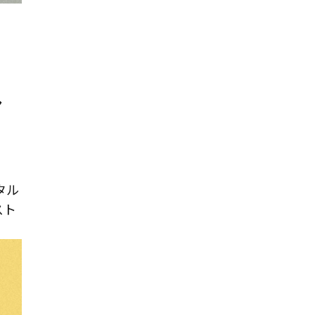
ア
タル
スト