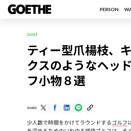
PERSON
W
GOLF
ティー型爪楊枝、
クスのようなヘッ
フ小物８選
SHARE
少人数で時間をかけてラウンドする
ゴルフ
を深めるためのいわゆる接待ゴルフは、そ