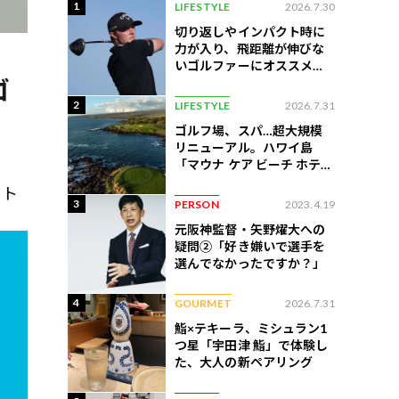
1
LIFESTYLE
2026.7.30
切り返しやインパクト時に
力が入り、飛距離が伸びな
いゴルファーにオススメの
練習法
ゴ
2
LIFESTYLE
2026.7.31
ゴルフ場、スパ…超大規模
リニューアル。ハワイ島
「マウナ ケア ビーチ ホテ
ル」はどう変わったか
スト
3
PERSON
2023.4.19
元阪神監督・矢野燿大への
疑問②「好き嫌いで選手を
選んでなかったですか？」
4
GOURMET
2026.7.31
鮨×テキーラ、ミシュラン1
つ星「宇田津 鮨」で体験し
た、大人の新ペアリング