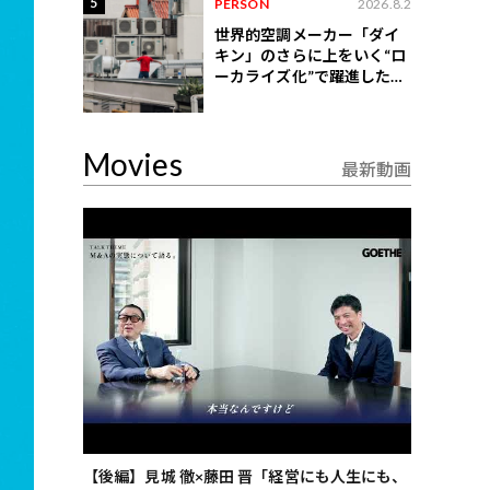
5
PERSON
2026.8.2
世界的空調メーカー「ダイ
キン」のさらに上をいく“ロ
ーカライズ化”で躍進したイ
ンドネシア企業とは？
Movies
最新動画
ごした、海最
【後編】見城 徹×藤田 晋「経営にも人生にも、
【ゲーテ9