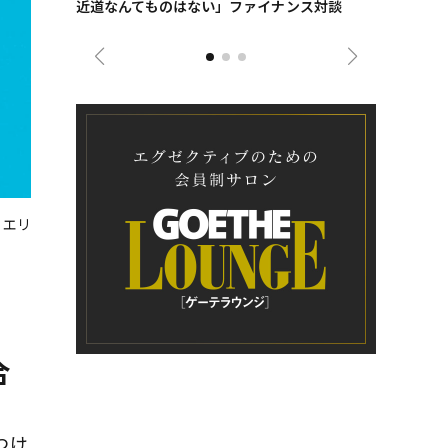
近道なんてものはない」ファイナンス対談
ンタビュー
ジネス戦略
ュエリ
合
つけ