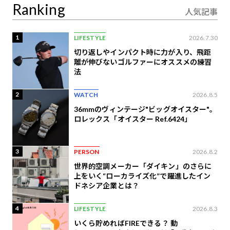
Ranking
人気記事
1
LIFESTYLE
2026.7.30
切り返しやインパクト時に力が入り、飛距
離が伸びないゴルファーにオススメの練習
法
2
WATCH
2026.8.5
36mmのヴィンテージ"ビッグオイスター"。
ロレックス「オイスター Ref.6424」
3
PERSON
2026.8.2
世界的空調メーカー「ダイキン」のさらに
上をいく“ローカライズ化”で躍進したイン
ドネシア企業とは？
4
LIFESTYLE
2026.8.3
いくら貯めればFIREできる？ 動