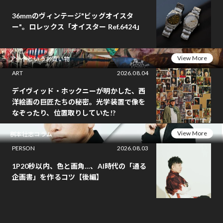
36mmのヴィンテージ"ビッグオイスタ
ー"。ロレックス「オイスター Ref.6424」
View More
アートというお買い物
ART
2026.08.04
デイヴィッド・ホックニーが明かした、西
洋絵画の巨匠たちの秘密。光学装置で像を
なぞったり、位置取りしていた!?
View More
桝本壮志コラム
PERSON
2026.08.03
1P20秒以内、色と画角…、AI時代の「通る
企画書」を作るコツ【後編】