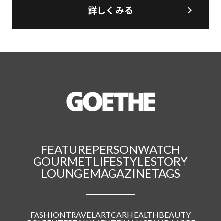
詳しくみる
FEATURE
PERSON
WATCH
GOURMET
LIFESTYLE
STORY
LOUNGE
MAGAZINE
TAGS
FASHION
TRAVEL
ART
CAR
HEALTH
BEAUTY