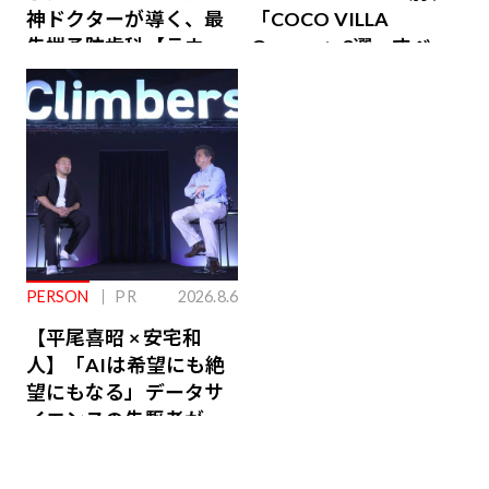
神ドクターが導く、最
「COCO VILLA
先端予防歯科【ラウン
Owners」3選。すべて
ジ会員特典あり】
が絶景、収益も得られ
るその仕組みとは
PERSON
PR
2026.8.6
【平尾喜昭 × 安宅和
人】「AIは希望にも絶
望にもなる」データサ
イエンスの先駆者が語
り合うAI時代の意思決
定