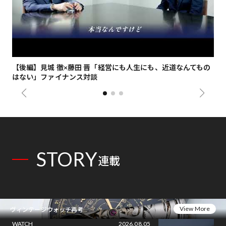
【後編】見城 徹×藤田 晋「経営にも人生にも、近道なんてもの
【
はない」ファイナンス対談
総
STORY
連載
View More
ヴィンテージウォッチ再考
WATCH
2026.08.05