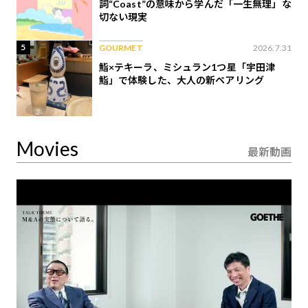
詞“Coast”の意味から学んだ「一生無理」な
切ない現実
5
GOURMET
2026.7.31
鮨×テキーラ、ミシュラン1つ星「宇田津
鮨」で体験した、大人の新ペアリング
Movies
最新動画