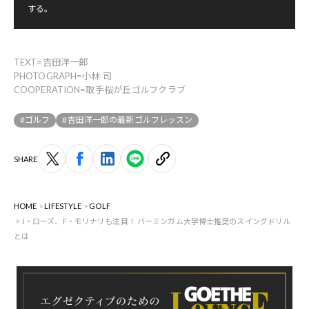
する。
TEXT=吉田洋一郎
PHOTOGRAPH=小林 司
COOPERATION=取手桜が丘ゴルフクラブ
#ゴルフ
#吉田洋一郎の最新ゴルフレッスン
SHARE
HOME
LIFESTYLE
GOLF
J・ローズ、F・モリナリも注目！ バーミンガム大学博士推奨のスイングドリル
とは