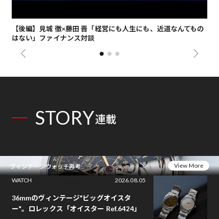
【後編】見城 徹×藤田 晋「経営にも人生にも、近道なんてもの
【
はない」ファイナンス対談
総
STORY
連載
View More
ヴィンテージウォッチ再考
WATCH
2026.08.05
36mmのヴィンテージ"ビッグオイスタ
ー"。ロレックス「オイスター Ref.6424」