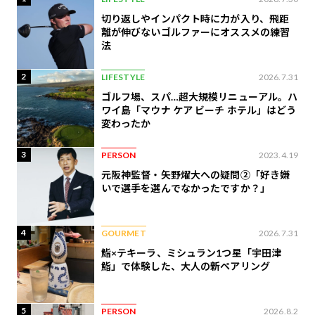
切り返しやインパクト時に力が入り、飛距
離が伸びないゴルファーにオススメの練習
法
2
LIFESTYLE
2026.7.31
ゴルフ場、スパ…超大規模リニューアル。ハ
ワイ島「マウナ ケア ビーチ ホテル」はどう
変わったか
3
PERSON
2023.4.19
元阪神監督・矢野燿大への疑問②「好き嫌
いで選手を選んでなかったですか？」
4
GOURMET
2026.7.31
鮨×テキーラ、ミシュラン1つ星「宇田津
鮨」で体験した、大人の新ペアリング
5
PERSON
2026.8.2