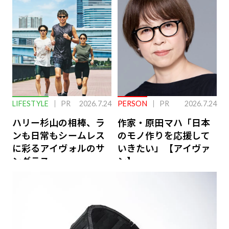
ーケアとは
LIFESTYLE
PR
2026.7.24
PERSON
PR
2026.7.24
ハリー杉山の相棒、ラ
作家・原田マハ「日本
ンも日常もシームレス
のモノ作りを応援して
に彩るアイヴォルのサ
いきたい」【アイヴァ
ングラス
ン】