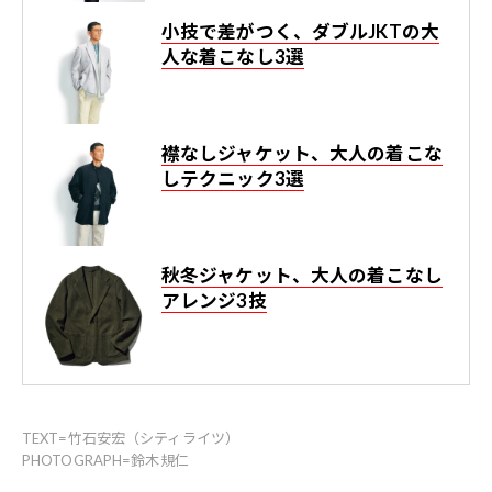
小技で差がつく、ダブルJKTの大
人な着こなし3選
襟なしジャケット、大人の着こな
しテクニック3選
秋冬ジャケット、大人の着こなし
アレンジ3技
TEXT=竹石安宏（シティライツ）
PHOTOGRAPH=鈴木規仁