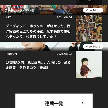
View More
アートというお買い物
ART
2026.08.04
デイヴィッド・ホックニーが明かした、西
洋絵画の巨匠たちの秘密。光学装置で像を
なぞったり、位置取りしていた!?
View More
桝本壮志コラム
PERSON
2026.08.03
1P20秒以内、色と画角…、AI時代の「通る
企画書」を作るコツ【後編】
連載一覧