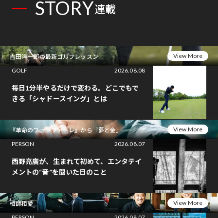
STORY
連載
View More
吉田洋一郎の最新ゴルフレッスン
GOLF
2026.08.08
毎日1分半やるだけで変わる。どこでもで
きる「シャドースイング」とは
View More
『革命のファンファーレ』から『夢と金』
PERSON
2026.08.07
西野亮廣が、生まれて初めて、エンタテイ
メントの“音”を聞いた日のこと
View More
相師相愛
PERSON
2026.08.07