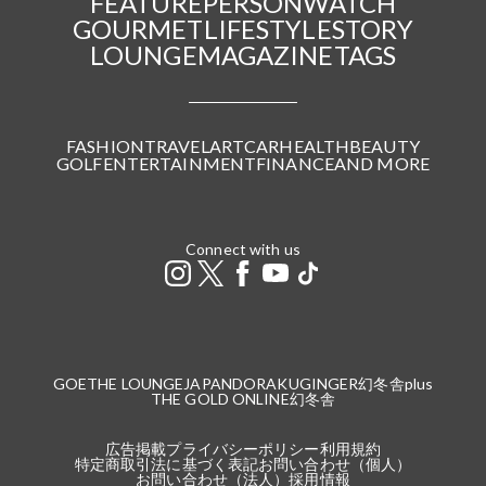
FEATURE
PERSON
WATCH
GOURMET
LIFESTYLE
STORY
LOUNGE
MAGAZINE
TAGS
FASHION
TRAVEL
ART
CAR
HEALTH
BEAUTY
GOLF
ENTERTAINMENT
FINANCE
AND MORE
Connect with us
GOETHE LOUNGE
JAPANDORAKU
GINGER
幻冬舎plus
THE GOLD ONLINE
幻冬舎
広告掲載
プライバシーポリシー
利用規約
特定商取引法に基づく表記
お問い合わせ（個人）
お問い合わせ（法人）
採用情報