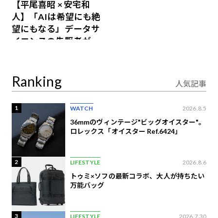
【平尾喜昭 × 安宅和
人】「AIは希望にも絶
望にもなる」データサ
イエンスの先駆者が語
り合うAI時代の意思決
定
Ranking
人気記事
1
WATCH
2026.8.5
36mmのヴィンテージ"ビッグオイスター"。
ロレックス「オイスター Ref.6424」
2
LIFESTYLE
2026.8.6
トゥミ×ソフの最新コラボ、大人が持ちたい
万能バッグ
3
LIFESTYLE
2026.7.30