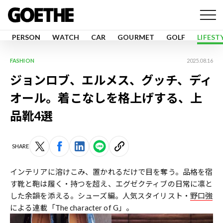
PERSON
WATCH
CAR
GOURMET
GOLF
LIFEST
FASHION
2025.08.16
ジョンロブ、エルメス、グッチ、ディ
オール。着こなしを格上げする、上
品靴4選
SHARE
インテリアに溶けこみ、置かれるだけで目を奪う。品格を宿
す靴と鞄は履く・持つを超え、エグゼクティブの日常に凛と
した余韻を添える。シューズ編。人気スタイリスト・
野口強
による連載「The character of G」。