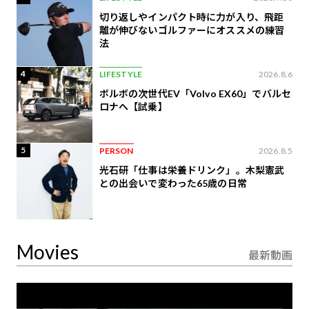
切り返しやインパクト時に力が入り、飛距
離が伸びないゴルファーにオススメの練習
法
4
LIFESTYLE
2026.8.6
ボルボの次世代EV「Volvo EX60」でバルセ
ロナへ【試乗】
5
PERSON
2026.8.5
光石研「仕事は栄養ドリンク」。木梨憲武
との出会いで変わった65歳の日常
Movies
最新動画