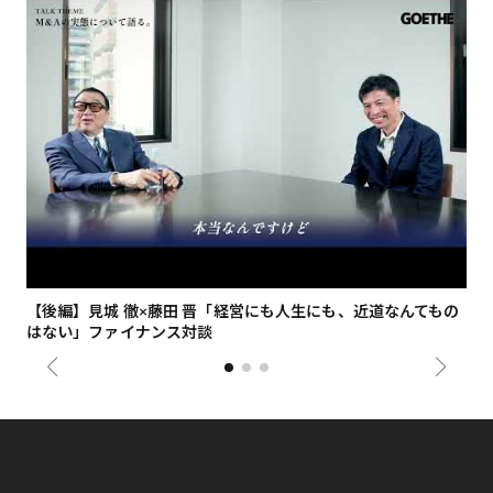
【後編】見城 徹×藤田 晋「経営にも人生にも、近道なんてもの
【
はない」ファイナンス対談
総