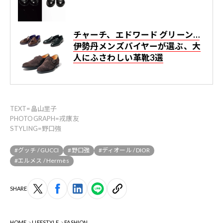
チャーチ、エドワード グリーン…
伊勢丹メンズバイヤーが選ぶ、大
人にふさわしい革靴3選
TEXT=畠山里子
PHOTOGRAPH=戎康友
STYLING=野口強
#グッチ / GUCCI
#野口強
#ディオール / DIOR
#エルメス / Hermès
SHARE
HOME
LIFESTYLE
FASHION