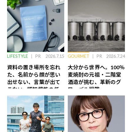
LIFESTYLE
PR
2026.7.15
GOURMET
PR
2026.7.24
資料の置き場所を忘れ
大分から世界へ。100％
た、名前から顔が思い
麦焼酎の元祖・二階堂
出せない、言葉が出て
酒造が挑む、革新のグ
こない…認知機能の低
ローバル戦略
下を救う、脳のインナ
ーケアとは