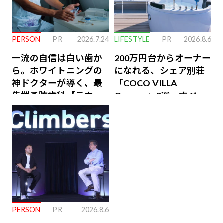
PERSON
PR
2026.7.24
LIFESTYLE
PR
2026.8.6
一流の自信は白い歯か
200万円台からオーナー
ら。ホワイトニングの
になれる、シェア別荘
神ドクターが導く、最
「COCO VILLA
先端予防歯科【ラウン
Owners」3選。すべて
ジ会員特典あり】
が絶景、収益も得られ
るその仕組みとは
PERSON
PR
2026.8.6