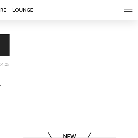
RE
LOUNGE
04.05
限
NEW