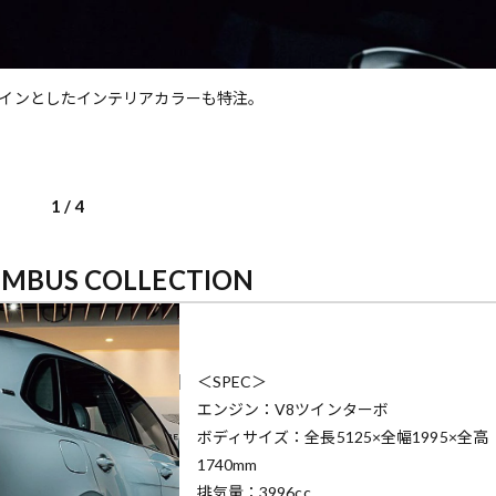
インとしたインテリアカラーも特注。
1
/
4
IMBUS COLLECTION
＜SPEC＞
エンジン：V8ツインターボ
ボディサイズ：全長5125×全幅1995×全高
1740mm
排気量：3996cc