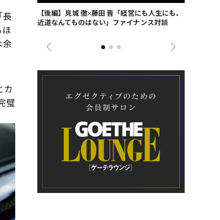
ごした、海最
【後編】見城 徹×藤田 晋「経営にも人生にも、
【ゲーテ9
「長
近道なんてものはない」ファイナンス対談
ンタビュー
るほ
ジネス戦略
は余
とカ
完璧