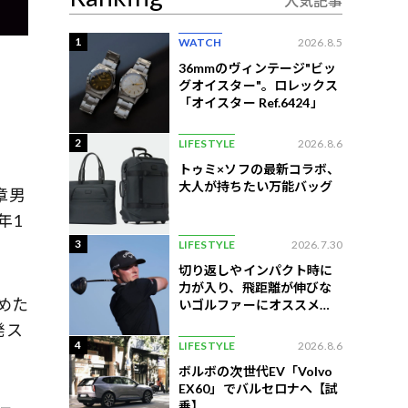
人気記事
1
WATCH
2026.8.5
36mmのヴィンテージ"ビッ
グオイスター"。ロレックス
「オイスター Ref.6424」
2
LIFESTYLE
2026.8.6
トゥミ×ソフの最新コラボ、
大人が持ちたい万能バッグ
章男
年1
3
LIFESTYLE
2026.7.30
切り返しやインパクト時に
力が入り、飛距離が伸びな
めた
いゴルファーにオススメの
練習法
発ス
4
LIFESTYLE
2026.8.6
ボルボの次世代EV「Volvo
EX60」でバルセロナへ【試
乗】