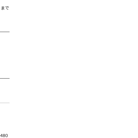
後まで
480