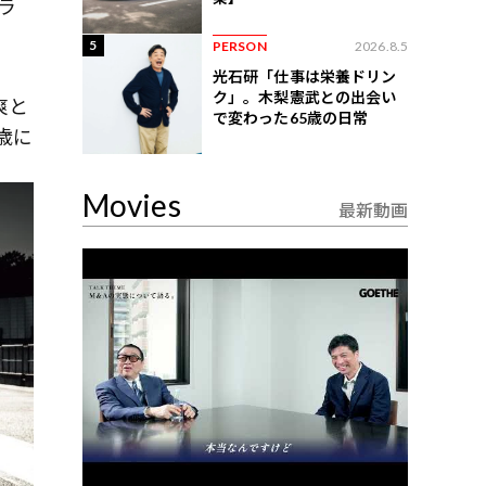
ラ
5
PERSON
2026.8.5
光石研「仕事は栄養ドリン
ク」。木梨憲武との出会い
爽と
で変わった65歳の日常
歳に
Movies
最新動画