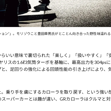
歌舞伎俳優・尾上右近が休息を過
前列ホテル「UMITO 熱海 別邸」
ディション”」。モリゾウこと豊田章男氏がとことん向き合った野性味溢れ
からいい意味で裏切られた「楽しく」「扱いやすく」「
スの1.6ℓ3気筒ターボを基軸に、最高出力を304ps
プと、足回りの強化による回頭性能の引き上げにより、
た。乗り手を虜にするカローラを取り戻す、という強い
のスーパーカーとは趣が違い、GRカローラはクルマと対