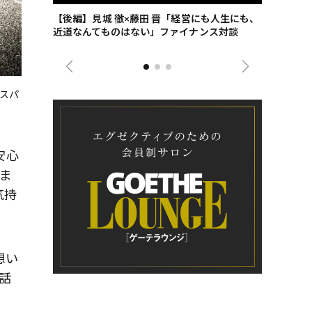
ごした、海最
【後編】見城 徹×藤田 晋「経営にも人生にも、
【ゲーテ9
近道なんてものはない」ファイナンス対談
ンタビュー
ジネス戦略
るスパ
安心
にま
気持
想い
話