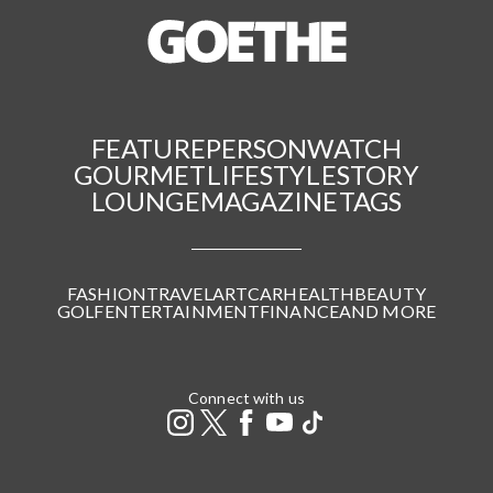
FEATURE
PERSON
WATCH
GOURMET
LIFESTYLE
STORY
LOUNGE
MAGAZINE
TAGS
FASHION
TRAVEL
ART
CAR
HEALTH
BEAUTY
GOLF
ENTERTAINMENT
FINANCE
AND MORE
Connect with us