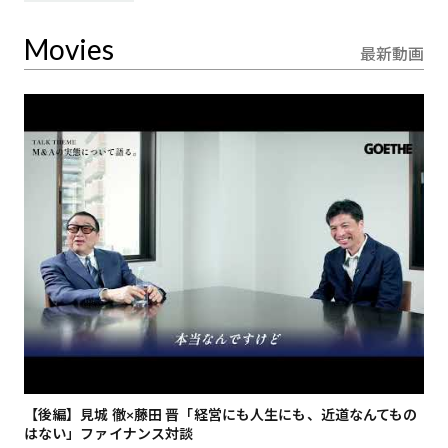
Movies
最新動画
【後編】見城 徹×藤田 晋「経営にも人生にも、近道なんてもの
【
はない」ファイナンス対談
総