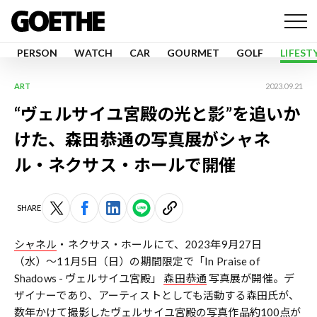
PERSON
WATCH
CAR
GOURMET
GOLF
LIFEST
ART
2023.09.21
“ヴェルサイユ宮殿の光と影”を追いか
けた、森田恭通の写真展がシャネ
ル・ネクサス・ホールで開催
SHARE
シャネル
・ネクサス・ホールにて、2023年9月27日
（水）〜11月5日（日）の期間限定で「In Praise of
Shadows - ヴェルサイユ宮殿」
森田恭通
写真展が開催。デ
ザイナーであり、アーティストとしても活動する森田氏が、
数年かけて撮影したヴェルサイユ宮殿の写真作品約100点が