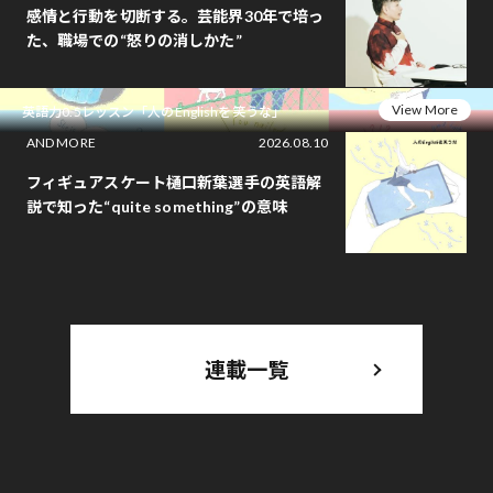
感情と行動を切断する。芸能界30年で培っ
た、職場での“怒りの消しかた”
View More
英語力0.5レッスン「人のEnglishを笑うな」
AND MORE
2026.08.10
フィギュアスケート樋口新葉選手の英語解
説で知った“quite something”の意味
連載一覧