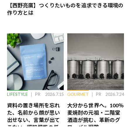
【西野亮廣】つくりたいものを追求できる環境の
作り方とは
LIFESTYLE
PR
2026.7.15
GOURMET
PR
2026.7.24
資料の置き場所を忘れ
大分から世界へ。100％
た、名前から顔が思い
麦焼酎の元祖・二階堂
出せない、言葉が出て
酒造が挑む、革新のグ
こない…認知機能の低
ローバル戦略