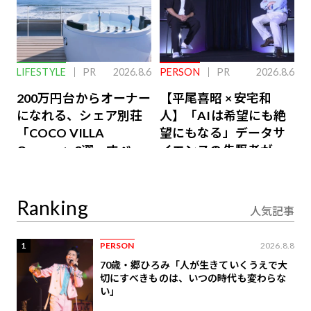
LIFESTYLE
PR
2026.8.6
PERSON
PR
2026.8.6
200万円台からオーナー
【平尾喜昭 × 安宅和
になれる、シェア別荘
人】「AIは希望にも絶
「COCO VILLA
望にもなる」データサ
Owners」3選。すべて
イエンスの先駆者が語
が絶景、収益も得られ
り合うAI時代の意思決
るその仕組みとは
定
Ranking
人気記事
1
PERSON
2026.8.8
70歳・郷ひろみ「人が生きていくうえで大
切にすべきものは、いつの時代も変わらな
い」