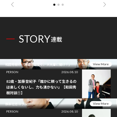
STORY
連載
View More
和田秀樹の「医者ではなく、大先輩に聞け！」
PERSON
2026.08.10
82歳・加藤登紀子「誰かに頼って生きるの
は楽しくないし、力も湧かない」【和田秀
樹対談①】
View More
桝本壮志コラム
PERSON
2026.08.10