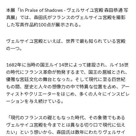
本展「In Praise of Shadows - ヴェルサイユ宮殿 森田恭通 写
真展」では、森田氏がフランスのヴェルサイユ宮殿を撮影
した写真作品約100点が展示される。
ヴェルサイユ宮殿といえば、世界で最も知られている宮殿
の一つ。
1682年に当時の国王ルイ14世によって建設され、ルイ16世
の時代にフランス革命が勃発するまで、国王の居城とされ、
優雅な宮廷文化の舞台となった。そして現代に至る四世紀
もの間、歴史と人々の想像力の中で特異な位置を占め、アー
ティストやクリエーターをはじめ、多くの人々にインスピレ
ーションを与え続けている。
「現代のフランスの礎ともなった時代、その象徴でもある
ヴェルサイユ宮殿を今までとは異なる切り口で現代に伝え
たい」という想いから、森田氏は数年にわたりヴェルサイ