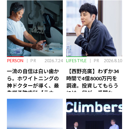
PERSON
PR
2026.7.24
LIFESTYLE
PR
2026.8.10
一流の自信は白い歯か
【西野亮廣】わずか34
ら。ホワイトニングの
時間で4億8000万円を
神ドクターが導く、最
調達。投資してもらう
先端予防歯科【ラウン
には、何が一番問われ
ジ会員特典あり】
るのか