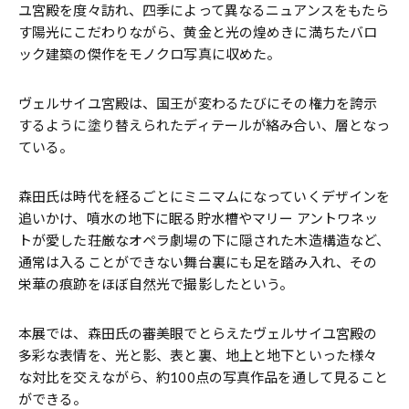
ユ宮殿を度々訪れ、四季によって異なるニュアンスをもたら
す陽光にこだわりながら、黄金と光の煌めきに満ちたバロ
ック建築の傑作をモノクロ写真に収めた。
ヴェルサイユ宮殿は、国王が変わるたびにその権力を誇示
するように塗り替えられたディテールが絡み合い、層となっ
ている。
森田氏は時代を経るごとにミニマムになっていくデザインを
追いかけ、噴水の地下に眠る貯水槽やマリー アントワネッ
トが愛した荘厳なオペラ劇場の下に隠された木造構造など、
通常は入ることができない舞台裏にも足を踏み入れ、その
栄華の痕跡をほぼ自然光で撮影したという。
本展では、森田氏の審美眼でとらえたヴェルサイユ宮殿の
多彩な表情を、光と影、表と裏、地上と地下といった様々
な対比を交えながら、約100点の写真作品を通して見ること
ができる。