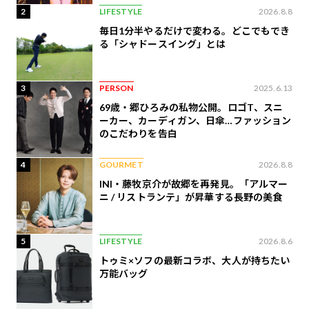
2
LIFESTYLE
2026.8.8
毎日1分半やるだけで変わる。どこでもでき
る「シャドースイング」とは
3
PERSON
2025.6.13
69歳・郷ひろみの私物公開。ロゴT、スニ
ーカー、カーディガン、日傘…ファッション
のこだわりを告白
4
GOURMET
2026.8.8
INI・藤牧京介が故郷を再発見。「アルマー
ニ / リストランテ」が昇華する長野の美食
5
LIFESTYLE
2026.8.6
トゥミ×ソフの最新コラボ、大人が持ちたい
万能バッグ