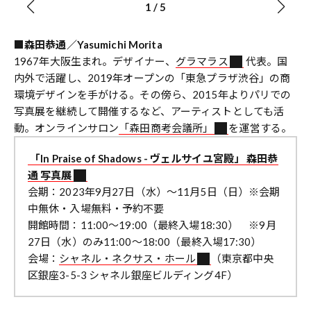
1
/
5
■森田恭通／Yasumichi Morita
1967年大阪生まれ。デザイナー、
グラマラス
代表。国
内外で活躍し、2019年オープンの「東急プラザ渋谷」の商
環境デザインを手がける。その傍ら、2015年よりパリでの
写真展を継続して開催するなど、アーティストとしても活
動。オンラインサロン
「森田商考会議所」
を運営する。
「In Praise of Shadows - ヴェルサイユ宮殿」 森田恭
通 写真展
会期：2023年9月27日（水）〜11月5日（日）※会期
中無休・入場無料・予約不要
開館時間：11:00〜19:00（最終入場18:30） ※9月
27日（水）のみ11:00〜18:00（最終入場17:30）
会場：
シャネル・ネクサス・ホール
（東京都中央
区銀座3-5-3 シャネル銀座ビルディング4F）