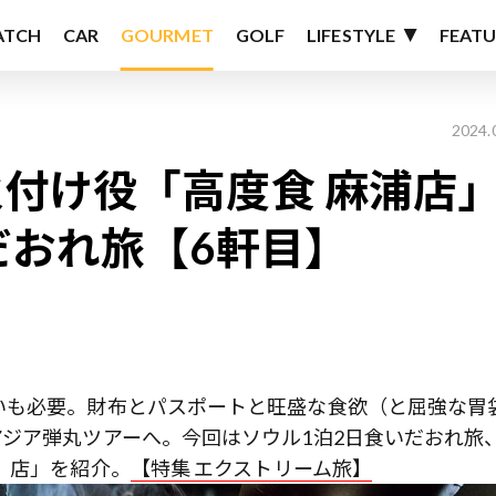
ATCH
CAR
GOURMET
GOLF
LIFESTYLE
FEATU
2024.
け役「高度食 麻浦店」―
だおれ旅【6軒目】
いも必要。財布とパスポートと旺盛な食欲（と屈強な胃
ジア弾丸ツアーへ。今回はソウル1泊2日食いだおれ旅
）店」を紹介。
【特集 エクストリーム旅】