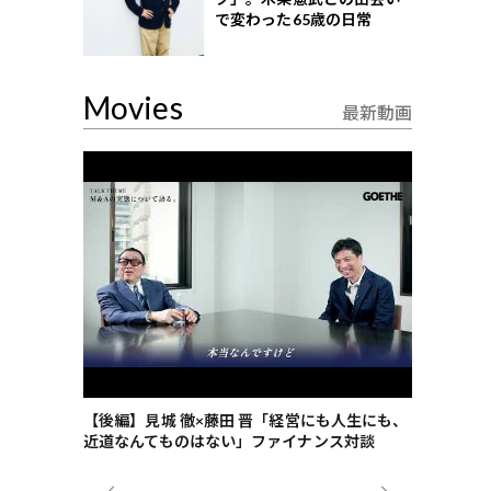
で変わった65歳の日常
Movies
最新動画
ごした、海最
【後編】見城 徹×藤田 晋「経営にも人生にも、
【ゲーテ9
近道なんてものはない」ファイナンス対談
ンタビュー
ジネス戦略