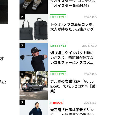
グオイスター"。ロレックス
「オイスター Ref.6424」
2
LIFESTYLE
2026.8.6
トゥミ×ソフの最新コラボ、
大人が持ちたい万能バッグ
3
LIFESTYLE
2026.7.30
切り返しやインパクト時に
力が入り、飛距離が伸びな
オ
いゴルファーにオススメの
練習法
4
LIFESTYLE
2026.8.6
ボルボの次世代EV「Volvo
島の
EX60」でバルセロナへ【試
。
乗】
5
PERSON
2026.8.5
光石研「仕事は栄養ドリン
ク」。木梨憲武との出会い