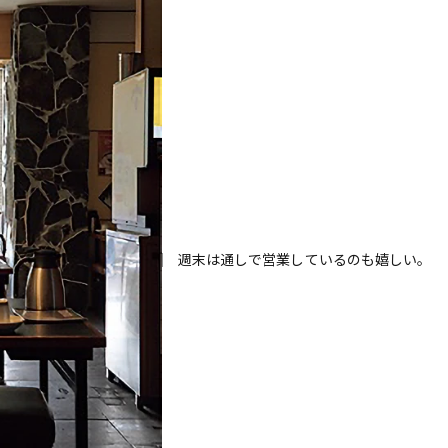
週末は通しで営業しているのも嬉しい。
歌舞伎俳優・尾上右近が休息を過
前列ホテル「UMITO 熱海 別邸」