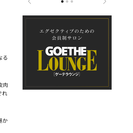
なる
枚肉
ぞれ
昼か