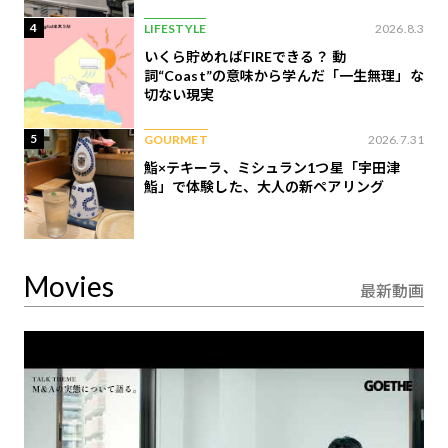
4
LIFESTYLE
2026.8.3
いくら貯めればFIREできる？ 動
詞“Coast”の意味から学んだ「一生無理」な
切ない現実
5
GOURMET
2026.7.31
鮨×テキーラ、ミシュラン1つ星「宇田津
鮨」で体験した、大人の新ペアリング
Movies
最新動画