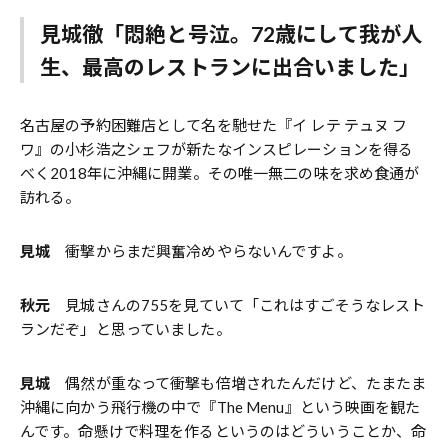
見城徹「悶絶と号泣。72歳にして我が人
生、最高のレストランに出合いました」
名古屋の予約困難店として名を馳せた『イ レテ テュヌ フ
ワ』の小杉浩之シェフが新たなインスピレーションを得る
べく2018年に沖縄に開業。その唯一無二の味を求め食通が
訪れる。
見城
衝撃からまだ興奮冷めやらないんですよ。
秋元
見城さんの755を見ていて「これはすごそうなレスト
ランだぞ」と思っていました。
見城
偶然が重なって衝撃も倍増されたんだけど、たまたま
沖縄に向かう飛行機の中で『The Menu』という映画を観た
んです。命懸けで料理を作るというのはどういうことか、命