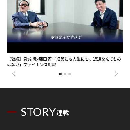
【後編】見城 徹×藤田 晋「経営にも人生にも、近道なんてもの
【
はない」ファイナンス対談
総
STORY
連載