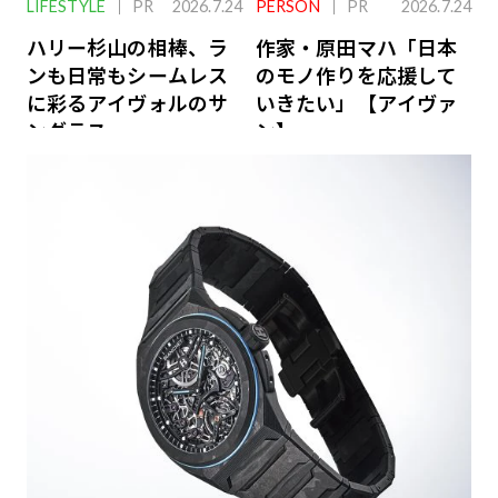
LIFESTYLE
PR
2026.7.24
PERSON
PR
2026.7.24
ハリー杉山の相棒、ラ
作家・原田マハ「日本
ンも日常もシームレス
のモノ作りを応援して
に彩るアイヴォルのサ
いきたい」【アイヴァ
ングラス
ン】