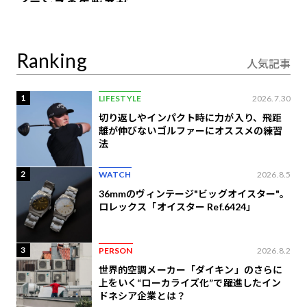
イエンスの先駆者が語
り合うAI時代の意思決
定
Ranking
人気記事
1
LIFESTYLE
2026.7.30
切り返しやインパクト時に力が入り、飛距
離が伸びないゴルファーにオススメの練習
法
2
WATCH
2026.8.5
36mmのヴィンテージ"ビッグオイスター"。
ロレックス「オイスター Ref.6424」
3
PERSON
2026.8.2
世界的空調メーカー「ダイキン」のさらに
上をいく“ローカライズ化”で躍進したイン
ドネシア企業とは？