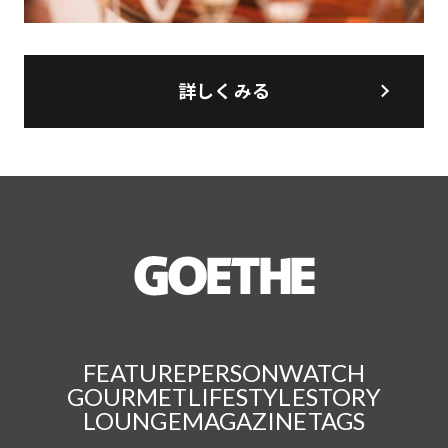
詳しくみる
FEATURE
PERSON
WATCH
GOURMET
LIFESTYLE
STORY
LOUNGE
MAGAZINE
TAGS