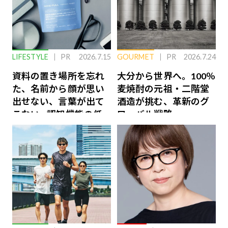
LIFESTYLE
PR
2026.7.15
GOURMET
PR
2026.7.24
資料の置き場所を忘れ
大分から世界へ。100％
た、名前から顔が思い
麦焼酎の元祖・二階堂
出せない、言葉が出て
酒造が挑む、革新のグ
こない…認知機能の低
ローバル戦略
下を救う、脳のインナ
ーケアとは