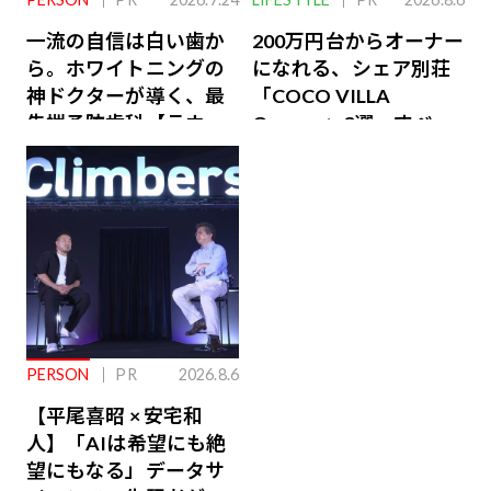
一流の自信は白い歯か
200万円台からオーナー
ら。ホワイトニングの
になれる、シェア別荘
神ドクターが導く、最
「COCO VILLA
先端予防歯科【ラウン
Owners」3選。すべて
ジ会員特典あり】
が絶景、収益も得られ
るその仕組みとは
PERSON
PR
2026.8.6
【平尾喜昭 × 安宅和
人】「AIは希望にも絶
望にもなる」データサ