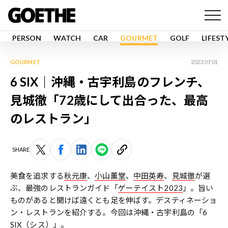
PERSON
WATCH
CAR
GOURMET
GOLF
LIFEST
GOURMET
2023.07.01
6 SIX｜沖縄・古宇利島のフレンチ、
見城徹「72歳にして出合った、最高
のレストラン」
SHARE
美食を追求する
秋元康
、
小山薫堂
、
中田英寿
、
見城徹
が選
ぶ、最強のレストランガイド「
ゲーテイスト2023
」。旨い
ものがあると聞けば遠くとも足を伸ばす。デスティネーショ
ン・レストランを紹介する。今回は沖縄・古宇利島の「6
SIX（シス）」。