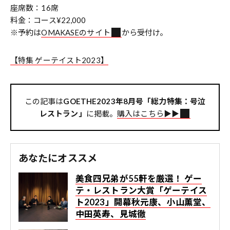
座席数：16席
料金：コース¥22,000
※予約は
OMAKASEのサイト
から受付け。
【特集 ゲーテイスト2023】
この記事は
GOETHE2023年8月号「総力特集：号泣
レストラン」
に掲載。
購入はこちら▶︎▶︎
あなたにオススメ
美食四兄弟が55軒を厳選！ ゲー
テ・レストラン大賞「ゲーテイス
ト2023」開幕――秋元康、小山薫堂、
中田英寿、見城徹