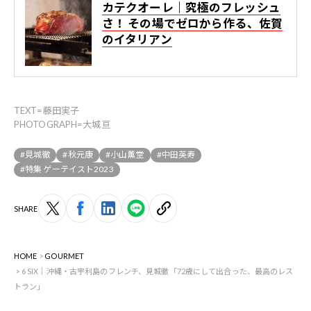
カテクオーレ｜究極のフレッシュ
さ！ その場でゼロから作る、佐賀
のイタリアン
TEXT=藤田実子
PHOTOGRAPH=大城亘
#見城徹
#秋元康
#小山薫堂
#中田英寿
#特集 ゲーテイスト2023
SHARE
HOME
GOURMET
6 SIX｜沖縄・古宇利島のフレンチ、見城徹「72歳にして出合った、最高のレス
トラン」