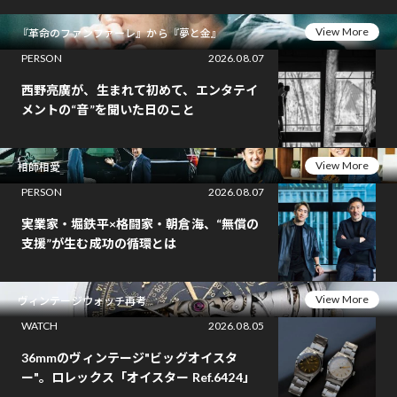
View More
『革命のファンファーレ』から『夢と金』
PERSON
2026.08.07
西野亮廣が、生まれて初めて、エンタテイ
メントの“音”を聞いた日のこと
View More
相師相愛
PERSON
2026.08.07
実業家・堀鉄平×格闘家・朝倉海、“無償の
支援”が生む成功の循環とは
View More
ヴィンテージウォッチ再考
WATCH
2026.08.05
36mmのヴィンテージ"ビッグオイスタ
ー"。ロレックス「オイスター Ref.6424」